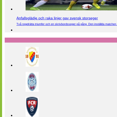
Anfallsglädje och raka linjer gav svensk storseger
Två regelrätta triumfer och en skrivbordsseger på gång. Den inställda matchen 