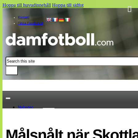
Hoppa till huvudinnehåll
Hoppa till sidfot
Kontakt
Tipsa Damfotboll
Sök
Nyheter
Damallsvenskan
Elitettan
Målsnålt när Skott
Landslaget
EM 2013