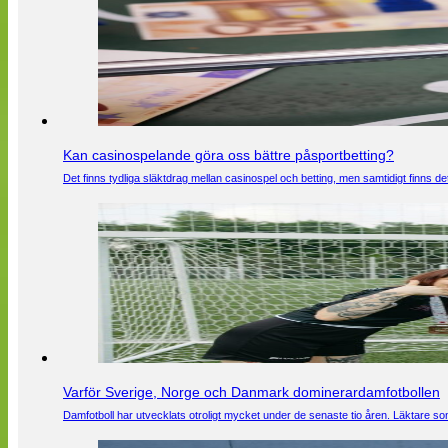
Kan casinospelande göra oss bättre påsportbetting?
Det finns tydliga släktdrag mellan casinospel och betting, men samtidigt finns
Varför Sverige, Norge och Danmark dominerardamfotbollen
Damfotboll har utvecklats otroligt mycket under de senaste tio åren. Läktare som