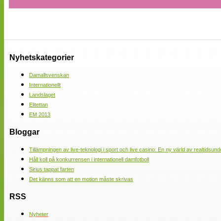
Nyhetskategorier
Damallsvenskan
Internationellt
Landslaget
Elitettan
EM 2013
Bloggar
Tillämpningen av live-teknologi i sport och live casino: En ny värld av realtidsund
Håll koll på konkurrensen i internationell damfotboll
Sirius tappat farten
Det känns som att en motion måste skrivas
RSS
Nyheter