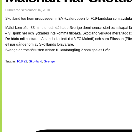
Internationellt
Bildreportage
Publicerad september 16, 2010
Arkiv
Skottland tog hem gruppsegern i EM-kvalgruppen för F19-landslag som avslutad
Bloggar
Lagen
Målet kom efter 33 minuter och då hade Sverige dominererat stort och skapat lå
Webb-TV
– Vi sjönk ner och lyckades inte komma tillbaka. Skottland verkade mera tagga
Cuper
De båda mittbackarna Amanda Ilestedt (LdB FC Malmö) och sara Eliasson (Piteå
Medlemsbilder
ett par gånger om av Skottlands försvarare.
Till klubbkassan
Sverige är trots förlusten vidare till kvalomgång 2 som spelas i vår.
NÄTverket
Split vision
Taggar:
F18 92
,
Skottland
,
Sverige
Om oss
Annonsera
Statistik
Tipsa Damfotboll
Kontakt