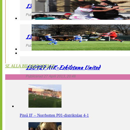
130427 IF Limhamn Bunkeflo – QBIK
Publicerad 27 April 2013, 21:10
130427 LdB FC Malmö – Mallbackens IF
Publicerad 27 April 2013, 20:54
130427 AIK-Eskilstuna United
SE ALLA BILDREPORTAGE
Publicerad 27 April 2013, 20:48
Piteå IF – Norrbotten P01-distriktslag 4-1