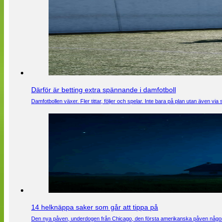
Därför är betting extra spännande i damfotboll
Damfotbollen växer. Fler tittar, följer och spelar. Inte bara på plan utan även 
14 helknäppa saker som går att tippa på
Den nya påven, underdogen från Chicago, den första amerikanska påven någons