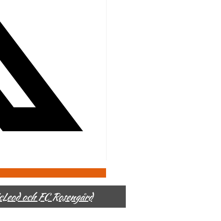
McLeod och FC Rosengård