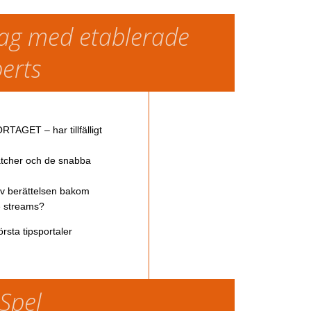
slag med etablerade
perts
TAGET – har tillfälligt
atcher och de snabba
av berättelsen bakom
ve streams?
rsta tipsportaler
 Spel