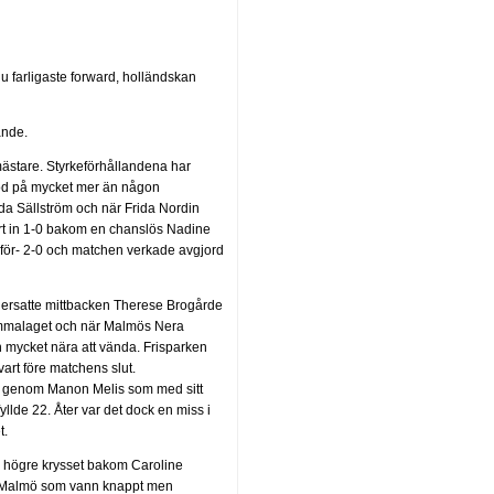
nu farligaste forward, holländskan
ande.
mästare. Styrkeförhållandena har
bjöd på mycket mer än någon
a Sällström och när Frida Nordin
rt in 1-0 bakom en chanslös Nadine
 för- 2-0 och matchen verkade avgjord
t ersatte mittbacken Therese Brogårde
hemmalaget och när Malmös Nera
n mycket nära att vända. Frisparken
vart före matchens slut.
n genom Manon Melis som med sitt
llde 22. Åter var det dock en miss i
t.
i högre krysset bakom Caroline
et Malmö som vann knappt men