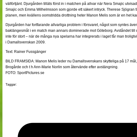
välförtjänt. Djurgården tilläts först in i matchen på allvar när Nera Smajic utvisa
Smajic och Emma Wilhelmsson som gjorde ett säkert intryck. Therese Sjögran fan
planen, men kvällens oomstridda drottning heter Manon Melis som är en het kand
Djurgården har fortfarande allvarliga problem i försvaret, något som syntes även
baklängesmål i en match man annars dominerade mot Göteborg. Avståndet till d
inte för stort – när de många nya spelarna har integrerats i laget får man trolig
i Damallsvenskan 2009.
Text: Rainer Fussgänger
BILD FRAMSIDA: Manon Melis leder nu Damallsvenskans skytteliga på 17 mål,
Brogårde och t h Ann-Marie Norlin som återvände efter avstängning.
FOTO: SportPictures.se
Taggar: