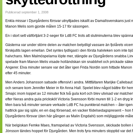
NÄTverket
Split vision
Publicerad september 1, 2008
Enkla missar i Djurgårdens försvar utnyttjades iskallt av Damallsvenskans just 
Manon Melis som gjorde målen 15-17 för säsongen.
Nyheter
Bloggar
En i stort sett välförtjänt 3-2-seger för LdB FC trots att slutminuterna blev spänn
Lagen
Webb-TV
Gästerna var under större delen av matchen betydligt vassare än fjolårets vice
Cuper
förskjutits lagen emellan. Det syntes tydligast i den första halvleken som inte 
Medlemmar
halvchans. Men Malmöspelarna löpte mer, stängde av Djurgårdens snabba Lind
Medlemsbilder
spelade fram Manon Melis visade holländskan sin snabbhet och prickade säke
Till klubbkassan
Angerer. Elva minuter senare var det åter igen Frida Nordin som hittade Manon
Om oss
efter 45 minuter.
NÄTverket
Split vision
Men Anders Johansson satsade offensivt i andra. Mittfältaren Marijke Callebau
och senare kom Jennifer Meier in för Anna Hall. Spelet blev något bättre för 
Smajic inom loppet av 12 minuter fick två gula kort och blev utvisad var matche
efter Neras andra gula pricksköt Victoria Svensson förbi muren till 1-2 en dryg k
Men bara två minuter senare verkade LdB FC ha punkterat matchen – åter ige
hattrick gav sig själv, en en dag försenad, en vacker födelsedagspresent – hon fy
Djurgårdens försvar (den här gången av Malin Engdahl) som möjliggjorde måle
När belgiskan Femke Maes, framspelad av Victoria Svensson, skickade bollen 
Jönsson tändes hoppet för Djurgården. Men trots fyra minuters stopptid var d