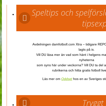
Speltips och spelför
tipsex
Avdelningen damfotboll.com Xtra – tidigare REPOR
lagts på is.
Vill DU läsa mer än vad som hänt i helgens m
nyheterna
som syns här under veckorna? Vill DU ta del 
rubrikerna och hitta gratis fotboll li
Läs mer om
Oddset
hos en av Sveriges stö
Tryggt