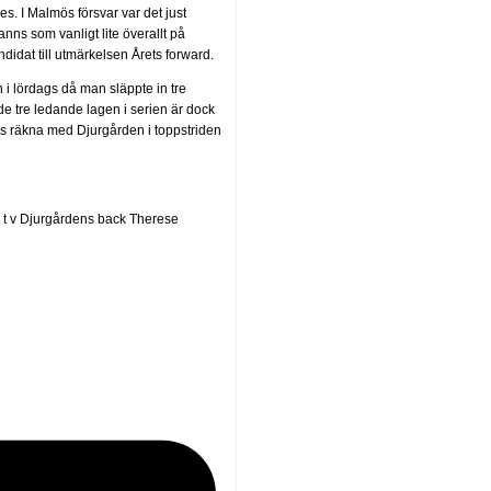
des. I Malmös försvar var det just
ns som vanligt lite överallt på
idat till utmärkelsen Årets forward.
 i lördags då man släppte in tre
e tre ledande lagen i serien är dock
tvis räkna med Djurgården i toppstriden
 t v Djurgårdens back Therese