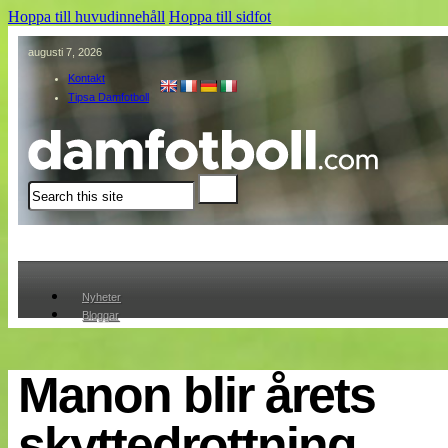
Hoppa till huvudinnehåll
Hoppa till sidfot
augusti 7, 2026
Kontakt
Tipsa Damfotboll
Sök
Nyheter
Bloggar
Lagen
Webb-TV
Cuper
Manon blir årets
Medlemmar
Medlemsbilder
skyttedrottning
Till klubbkassan
Om oss