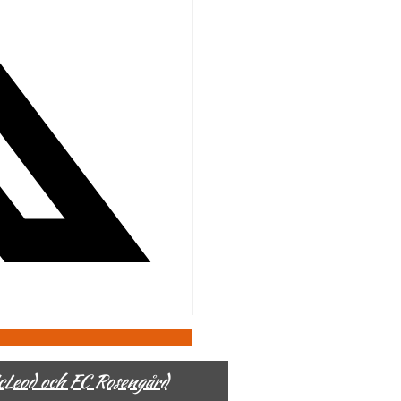
McLeod och FC Rosengård