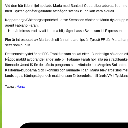
NÄTverket
Vid den här tiden i fjol spelade Marta med Santos i Copa Libertadores. I den n
Split vision
med. Rykten gör åter gällande att någon svensk klubb kan vara aktuell.
Kopparbergs/Göteborgs sportchef Lasse Svensson väntar att Marta dyker upp 
agent Fabiano Farah.
Nyheter
– Hon är intresserad av att komma hit, säger Lasse Svensson till Expressen.
Bloggar
Lagen
Fler är intresserad av Marta och ett ännu hetare tips är Tyresö FF där Marta ha
Webb-TV
setts som publik.
Cuper
Medlemmar
Det senaste ryktet är att FFC Frankfurt som halkat efter i Bundesliga söker en efter
Medlemsbilder
Något snabbt avgörande lär det inte bli. Fabiano Farah höll alla på sträckbänken
Till klubbkassan
lämnade Umeå IK för de största pengarna som väntade Los Angeles Sol sederm
Om oss
Kalifornia-klubbarna gick i konkurs och lämnade ligan. Marta blev arbetslös men
NÄTverket
landslagets träningsläger och matcher som förberedelser till årets VM i Tysklan
Split vision
Taggar:
Marta