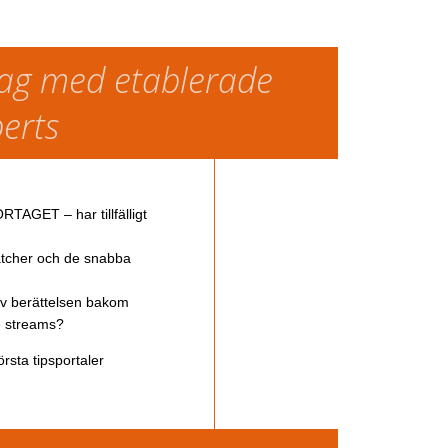
slag med etablerade
perts
TAGET – har tillfälligt
atcher och de snabba
av berättelsen bakom
ve streams?
rsta tipsportaler