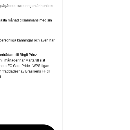
u pågående turneringen är hon inte
nästa månad tillsammans med sin
r personliga känningar och även har
trädare till Birgit Prinz.
 i månader när Marta till sist
era FC Gold Pride i WPS-ligan.
 ”räddades” av Brasiliens FF till
d.