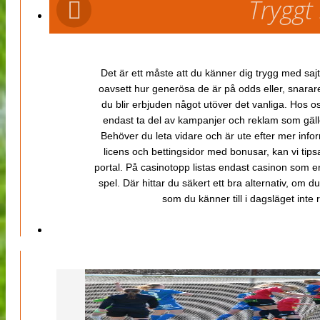
Tryggt
Det är ett måste att du känner dig trygg med sajt
oavsett hur generösa de är på odds eller, snarare b
du blir erbjuden något utöver det vanliga. Hos o
endast ta del av kampanjer och reklam som gäller
Behöver du leta vidare och är ute efter mer inf
licens och bettingsidor med bonusar, kan vi tips
portal. På casinotopp listas endast casinon som er
spel. Där hittar du säkert ett bra alternativ, om d
som du känner till i dagsläget inte rä