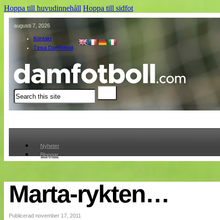
Hoppa till huvudinnehåll
Hoppa till sidfot
augusti 7, 2026
Kontakt
Tipsa Damfotboll
Sök
Nyheter
Bloggar
Lagen
Webb-TV
Cuper
Marta-rykten…
Medlemmar
Medlemsbilder
Till klubbkassan
Publicerad november 17, 2011
Om oss