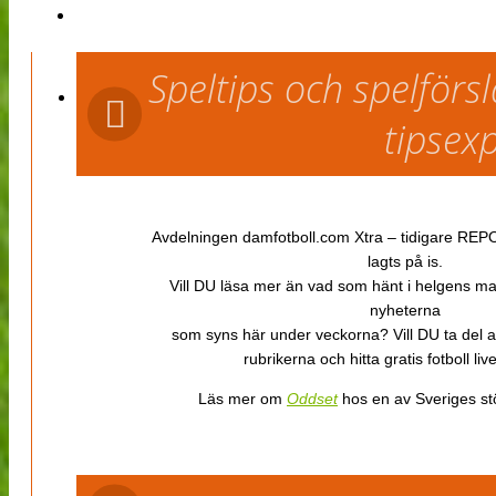
Speltips och spelför
tipsex
Avdelningen damfotboll.com Xtra – tidigare REPOR
lagts på is.
Vill DU läsa mer än vad som hänt i helgens m
nyheterna
som syns här under veckorna? Vill DU ta del 
rubrikerna och hitta gratis fotboll li
Läs mer om
Oddset
hos en av Sveriges stö