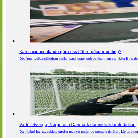
Kan casinospelande göra oss bättre påsportbetting?
Det finns tydliga släktdrag mellan casinospel och betting, men samtidigt finns
Varför Sverige, Norge och Danmark dominerardamfotbollen
Damfotboll har utvecklats otroligt mycket under de senaste tio åren. Läktare som