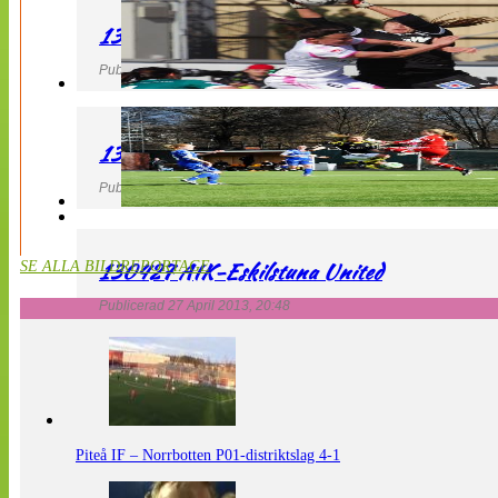
130427 IF Limhamn Bunkeflo – QBIK
Publicerad 27 April 2013, 21:10
130427 LdB FC Malmö – Mallbackens IF
Publicerad 27 April 2013, 20:54
130427 AIK-Eskilstuna United
SE ALLA BILDREPORTAGE
Publicerad 27 April 2013, 20:48
Piteå IF – Norrbotten P01-distriktslag 4-1