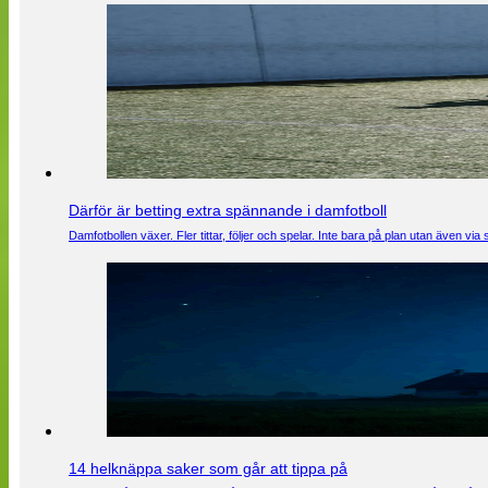
Därför är betting extra spännande i damfotboll
Damfotbollen växer. Fler tittar, följer och spelar. Inte bara på plan utan även 
14 helknäppa saker som går att tippa på