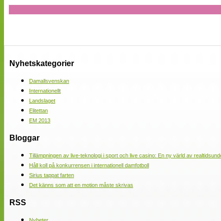
Nyhetskategorier
Damallsvenskan
Internationellt
Landslaget
Elitettan
EM 2013
Bloggar
Tillämpningen av live-teknologi i sport och live casino: En ny värld av realtidsund
Håll koll på konkurrensen i internationell damfotboll
Sirius tappat farten
Det känns som att en motion måste skrivas
RSS
Nyheter