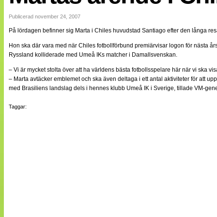
Internationellt
Bildreportage
Publicerad november 24, 2007
Arkiv
På lördagen befinner sig Marta i Chiles huvudstad Santiago efter den långa re
Bloggar
Lagen
Hon ska där vara med när Chiles fotbollförbund premiärvisar logon för nästa år
Webb-TV
Ryssland kolliderade med Umeå IKs matcher i Damallsvenskan.
Cuper
Medlemsbilder
– Vi är mycket stolta över att ha världens bästa fotbollsspelare här när vi sk
Till klubbkassan
– Marta avtäcker emblemet och ska även deltaga i ett antal aktiviteter för att 
NÄTverket
med Brasiliens landslag dels i hennes klubb Umeå IK i Sverige, tillade VM-gen
Split vision
Om oss
Taggar:
Annonsera
Statistik
Tipsa Damfotboll
Kontakt