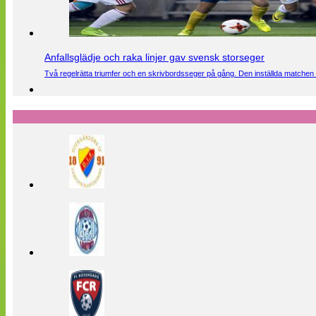
Anfallsglädje och raka linjer gav svensk storseger
Två regelrätta triumfer och en skrivbordsseger på gång. Den inställda matchen 