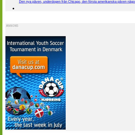
Den nya påven, underdogen från Chicago, den första amerikanska påven någons
ANNONS