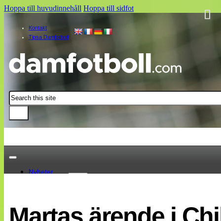
Hoppa till huvudinnehåll
Hoppa till sidfot
Kontakt
Tipsa Damfotboll
Sök
Nyheter
Damallsvenskan
Elitettan
Martas ärende i Chi
Landslaget
EM 2013