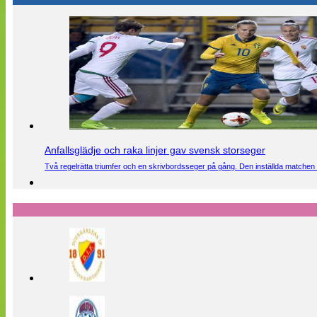
Anfallsglädje och raka linjer gav svensk storseger
Två regelrätta triumfer och en skrivbordsseger på gång. Den inställda matchen 