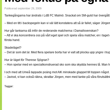
Internationellt
Bildreportage
Publicerad september 29, 2009
Arkiv
Tankegångarna har ändrats i LdB FC Malmö. Snackat om SM-guld har övergått lite
Bloggar
Lagen
– Med en titt i backspegeln kan vi väl lätt konstatera att så är fallet, säger Jörg
Webb-TV
Cuper
Hur går tankarna då inför de resterande matcherna i Damallsvenskan?
Medlemsbilder
– Att vi ska koncentrera oss på vårt eget spel och spela våra matcher, en i taget 
Till klubbkassan
första hand.
NÄTverket
Split vision
Skadeläget?
Om oss
– Det är som det är. Med flera spelare borta har vi valt att plocka upp yngre i
Hur är läget för Therese Sjögran?
Annonsera
– Hon spelar med en specialkonstruerad sko som ska skydda hennes tå. Man har 
Statistik
Tipsa Damfotboll
I och med att Umeå tappade poäng mot AIK minskade glappet till toppen något. 
Kontakt
– Javisst, vi kan också räkna, skrattar Jörgen, men med tanke på våra förutsättning
Taggar: