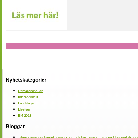
Nyhetskategorier
Damallsvenskan
Internationellt
Landslaget
Elitettan
EM 2013
Bloggar
Tillämpningen av live-teknologi i sport och live casino: En ny värld av realtidsund