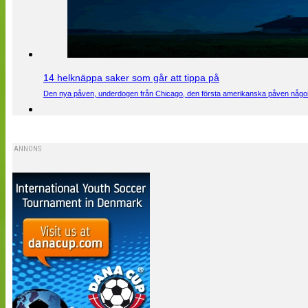
14 helknäppa saker som går att tippa på
Den nya påven, underdogen från Chicago, den första amerikanska påven någons
ANNONS