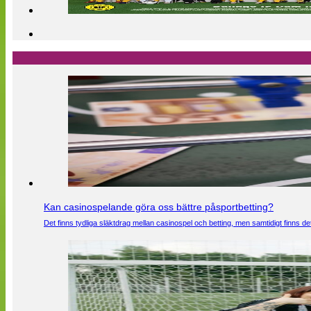
Kan casinospelande göra oss bättre påsportbetting?
Det finns tydliga släktdrag mellan casinospel och betting, men samtidigt finns