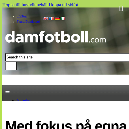
Hoppa till huvudinnehåll
Hoppa till sidfot
Kontakt
Tipsa Damfotboll
Sök
Nyheter
Damallsvenskan
Elitettan
Med fokus på egna 
Landslaget
EM 2013