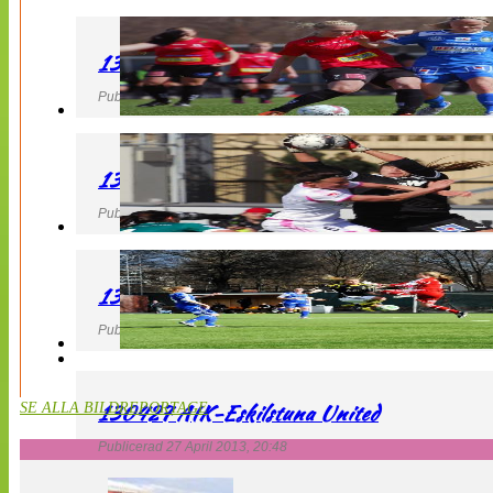
130427 LB 07 – QBIK
Publicerad 27 April 2013, 22:40
130427 IF Limhamn Bunkeflo – QBIK
Publicerad 27 April 2013, 21:10
130427 LdB FC Malmö – Mallbackens IF
Publicerad 27 April 2013, 20:54
130427 AIK-Eskilstuna United
SE ALLA BILDREPORTAGE
Publicerad 27 April 2013, 20:48