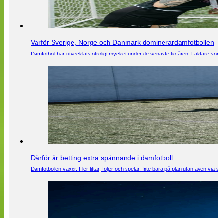
Varför Sverige, Norge och Danmark dominerardamfotbollen
Damfotboll har utvecklats otroligt mycket under de senaste tio åren. Läktare som
Därför är betting extra spännande i damfotboll
Damfotbollen växer. Fler tittar, följer och spelar. Inte bara på plan utan även 