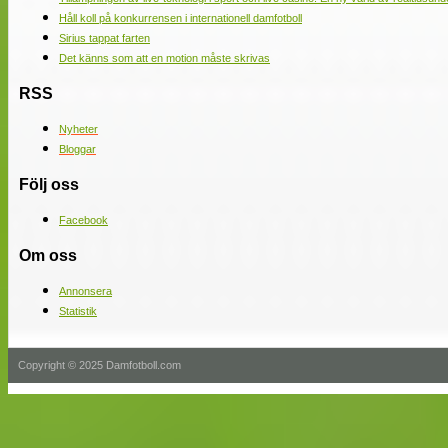
Håll koll på konkurrensen i internationell damfotboll
Sirius tappat farten
Det känns som att en motion måste skrivas
RSS
Nyheter
Bloggar
Följ oss
Facebook
Om oss
Annonsera
Statistik
Copyright © 2025 Damfotboll.com