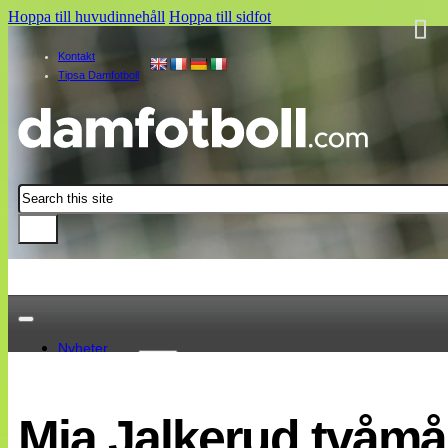
Hoppa till huvudinnehåll
Hoppa till sidfot
Kontakt
Tipsa Damfotboll
Sök
Nyheter
Damallsvenskan
Elitettan
Mia Jalkerud tvåmå
Landslaget
EM 2013