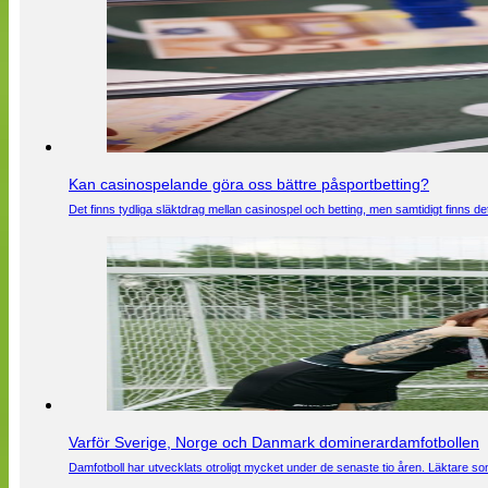
Kan casinospelande göra oss bättre påsportbetting?
Det finns tydliga släktdrag mellan casinospel och betting, men samtidigt finns
Varför Sverige, Norge och Danmark dominerardamfotbollen
Damfotboll har utvecklats otroligt mycket under de senaste tio åren. Läktare som