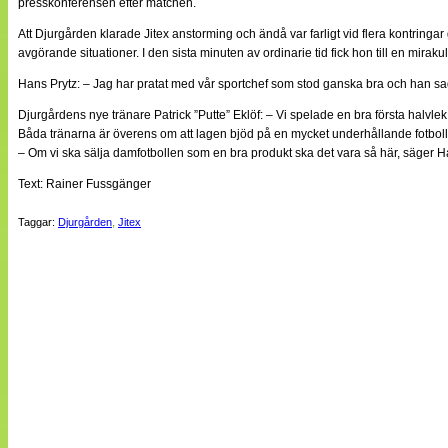
presskonferensen efter matchen.
Att Djurgården klarade Jitex anstorming och ändå var farligt vid flera kontringa
avgörande situationer. I den sista minuten av ordinarie tid fick hon till en mirak
Hans Prytz: – Jag har pratat med vår sportchef som stod ganska bra och han sade
Djurgårdens nye tränare Patrick ”Putte” Eklöf: – Vi spelade en bra första halvlek
Båda tränarna är överens om att lagen bjöd på en mycket underhållande fotbollsm
– Om vi ska sälja damfotbollen som en bra produkt ska det vara så här, säger H
Text: Rainer Fussgänger
Taggar:
Djurgården
,
Jitex