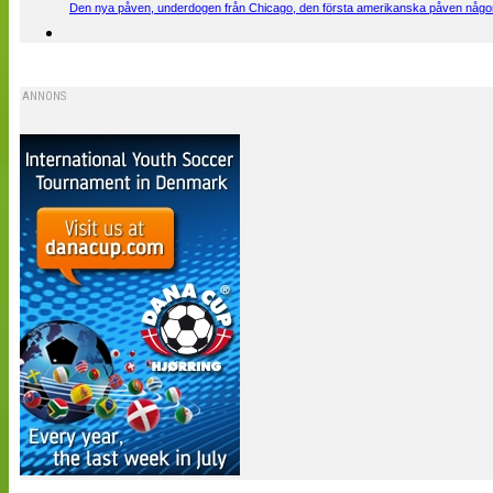
Den nya påven, underdogen från Chicago, den första amerikanska påven någons
ANNONS