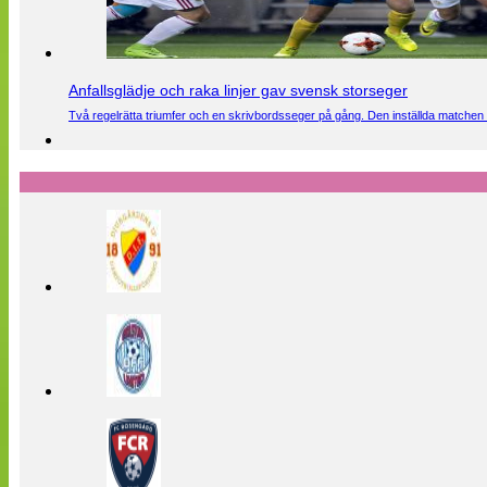
Anfallsglädje och raka linjer gav svensk storseger
Två regelrätta triumfer och en skrivbordsseger på gång. Den inställda matchen 