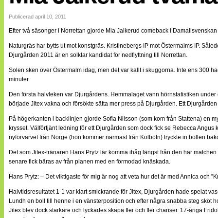
Internationellt
Bildreportage
Publicerad april 10, 2011
Arkiv
Efter två säsonger i Norrettan gjorde Mia Jalkerud comeback i Damallsvenskan .
Bloggar
Lagen
Naturgräs har bytts ut mot konstgräs. Kristinebergs IP mot Östermalms IP. Sålede
Webb-TV
Djurgården 2011 är en solklar kandidat för nedflyttning till Norrettan.
Cuper
Medlemsbilder
Solen sken över Östermalm idag, men det var kallt i skuggorna. Inte ens 300 had
Till klubbkassan
minuter.
NÄTverket
Split vision
Den första halvleken var Djurgårdens. Hemmalaget vann hörnstatistiken under de
Om oss
började Jitex vakna och försökte sätta mer press på Djurgården. Ett Djurgården 
På högerkanten i backlinjen gjorde Sofia Nilsson (som kom från Stattena) en myc
Annonsera
krysset. Välförtjänt ledning för ett Djurgården som dock fick se Rebecca Angus kvi
Statistik
nyförvärvet från Norge (hon kommer närmast från Kolbotn) tryckte in bollen ba
Tipsa Damfotboll
Kontakt
Det som Jitex-tränaren Hans Prytz lär komma ihåg längst från den här matchen ä
senare fick bäras av från planen med en förmodad knäskada.
Hans Prytz: – Det viktigaste för mig är nog att veta hur det är med Annica och ”
Halvtidsresultatet 1-1 var klart smickrande för Jitex, Djurgården hade spela
Lundh en boll till henne i en vänsterposition och efter några snabba steg sköt 
Jitex blev dock starkare och lyckades skapa fler och fler chanser. 17-åriga Frid