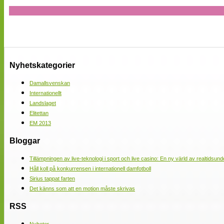
Nyhetskategorier
Damallsvenskan
Internationellt
Landslaget
Elitettan
EM 2013
Bloggar
Tillämpningen av live-teknologi i sport och live casino: En ny värld av realtidsund
Håll koll på konkurrensen i internationell damfotboll
Sirius tappat farten
Det känns som att en motion måste skrivas
RSS