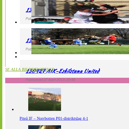
130427 IF Limhamn Bunkeflo – QBIK
Publicerad 27 April 2013, 21:10
130427 LdB FC Malmö – Mallbackens IF
Publicerad 27 April 2013, 20:54
130427 AIK-Eskilstuna United
SE ALLA BILDREPORTAGE
Publicerad 27 April 2013, 20:48
Piteå IF – Norrbotten P01-distriktslag 4-1