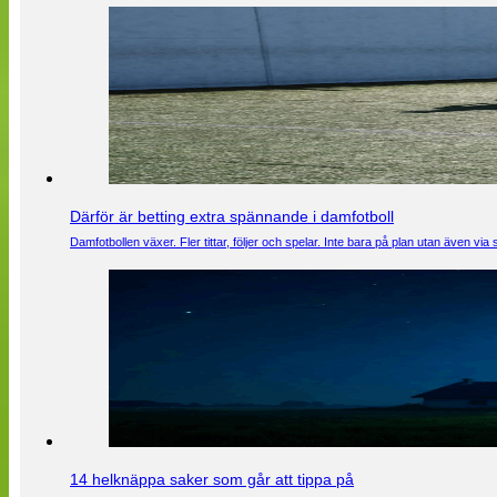
Därför är betting extra spännande i damfotboll
Damfotbollen växer. Fler tittar, följer och spelar. Inte bara på plan utan även 
14 helknäppa saker som går att tippa på