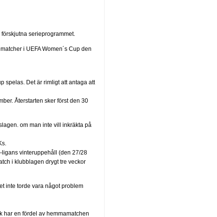
n förskjutna serieprogrammet.
la matcher i UEFA Women´s Cup den
elas. Det är rimligt att antaga att
ber. Återstarten sker först den 30
slagen. om man inte vill inkräkta på
Ks.
ligans vinteruppehåll (den 27/28
tch i klubblagen drygt tre veckor
t inte torde vara något problem
rk har en fördel av hemmamatchen