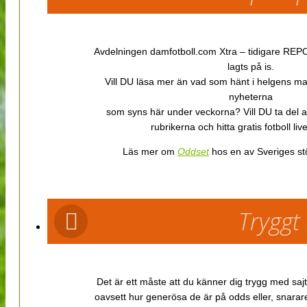
Avdelningen damfotboll.com Xtra – tidigare REPOR
lagts på is.
Vill DU läsa mer än vad som hänt i helgens m
nyheterna
som syns här under veckorna? Vill DU ta del 
rubrikerna och hitta gratis fotboll li
Läs mer om
Oddset
hos en av Sveriges stö
Tryggt
Det är ett måste att du känner dig trygg med sajt
oavsett hur generösa de är på odds eller, snarare b