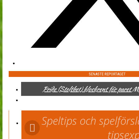
SENASTE REPORTAGET
Pride (Stolthet) klockrent för paret 
Speltips och spelför
tipsex