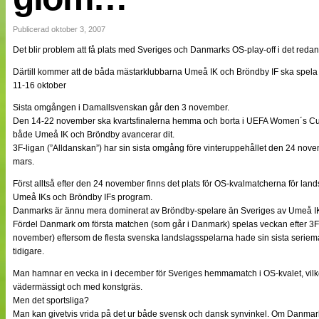
NÄTverket
Split vision
Publicerad oktober 3, 2007
Det blir problem att få plats med Sveriges och Danmarks OS-play-off i det reda
Nyheter
Därtill kommer att de båda mästarklubbarna Umeå IK och Bröndby IF ska spe
Bloggar
11-16 oktober
Lagen
Webb-TV
Sista omgången i Damallsvenskan går den 3 november.
Cuper
Den 14-22 november ska kvartsfinalerna hemma och borta i UEFA Women´s Cup sp
Medlemmar
både Umeå IK och Bröndby avancerar dit.
Medlemsbilder
3F-ligan (”Alldanskan”) har sin sista omgång före vinteruppehållet den 24 novem
Till klubbkassan
mars.
Om oss
NÄTverket
Först alltså efter den 24 november finns det plats för OS-kvalmatcherna för land
Split vision
Umeå IKs och Bröndby IFs program.
Danmarks är ännu mera dominerat av Bröndby-spelare än Sveriges av Umeå I
Fördel Danmark om första matchen (som går i Danmark) spelas veckan efter 3F-
november) eftersom de flesta svenska landslagsspelarna hade sin sista seriema
tidigare.
Man hamnar en vecka in i december för Sveriges hemmamatch i OS-kvalet, vilke
vädermässigt och med konstgräs.
Men det sportsliga?
Man kan givetvis vrida på det ur både svensk och dansk synvinkel. Om Danma