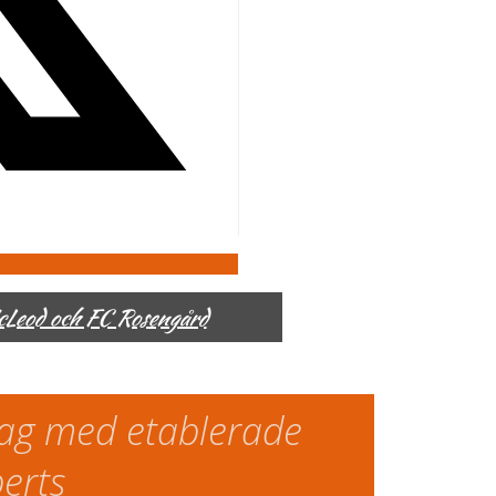
McLeod och FC Rosengård
slag med etablerade
perts