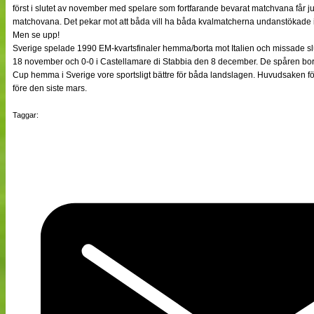
först i slutet av november med spelare som fortfarande bevarat matchvana får j
matchovana. Det pekar mot att båda vill ha båda kvalmatcherna undanstökade i
Men se upp!
Sverige spelade 1990 EM-kvartsfinaler hemma/borta mot Italien och missade s
18 november och 0-0 i Castellamare di Stabbia den 8 december. De spåren bor
Cup hemma i Sverige vore sportsligt bättre för båda landslagen. Huvudsaken fö
före den siste mars.
Taggar: