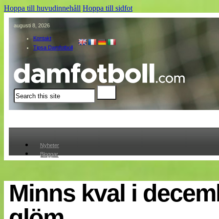
Hoppa till huvudinnehåll
Hoppa till sidfot
augusti 8, 2026
Kontakt
Tipsa Damfotboll
Sök
Nyheter
Bloggar
Lagen
Webb-TV
Cuper
Minns kval i decem
Medlemmar
Medlemsbilder
glöm…
Till klubbkassan
Om oss