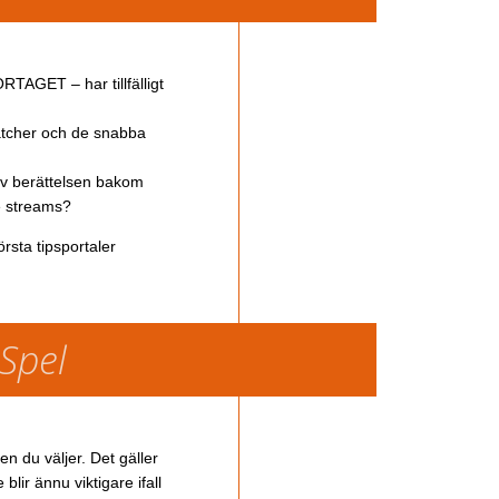
TAGET – har tillfälligt
atcher och de snabba
av berättelsen bakom
ve streams?
rsta tipsportaler
 Spel
en du väljer. Det gäller
lir ännu viktigare ifall