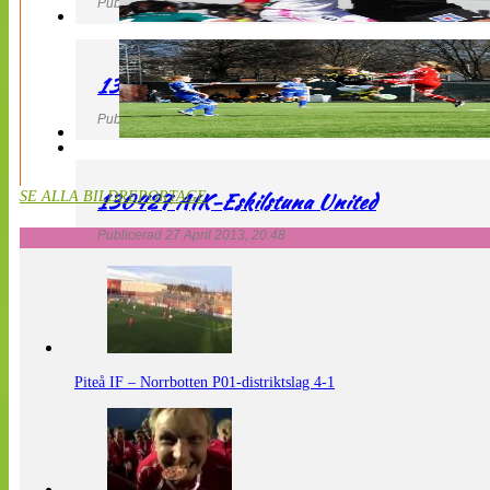
Publicerad 27 April 2013, 21:10
130427 LdB FC Malmö – Mallbackens IF
Publicerad 27 April 2013, 20:54
130427 AIK-Eskilstuna United
SE ALLA BILDREPORTAGE
Publicerad 27 April 2013, 20:48
Piteå IF – Norrbotten P01-distriktslag 4-1