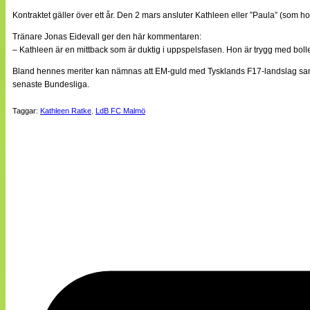
Kontraktet gäller över ett år. Den 2 mars ansluter Kathleen eller ”Paula” (som h
Tränare Jonas Eidevall ger den här kommentaren:
– Kathleen är en mittback som är duktig i uppspelsfasen. Hon är trygg med bollen
Bland hennes meriter kan nämnas att EM-guld med Tysklands F17-landslag samt
senaste Bundesliga.
Taggar:
Kathleen Ratke
,
LdB FC Malmö