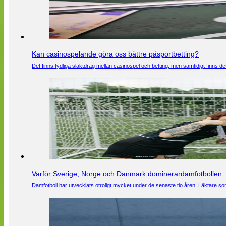
Kan casinospelande göra oss bättre påsportbetting?
Det finns tydliga släktdrag mellan casinospel och betting, men samtidigt finns
Varför Sverige, Norge och Danmark dominerardamfotbollen
Damfotboll har utvecklats otroligt mycket under de senaste tio åren. Läktare som