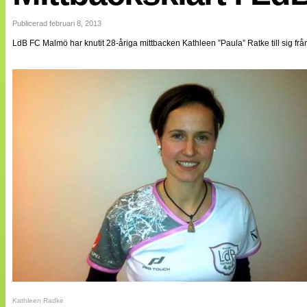
Internationellt
Bildreportage
Publicerad februari 8, 2013
Arkiv
LdB FC Malmö har knutit 28-åriga mittbacken Kathleen ”Paula” Ratke till sig f
Bloggar
Lagen
Webb-TV
Cuper
Medlemsbilder
Till klubbkassan
NÄTverket
Split vision
Om oss
Annonsera
Statistik
Tipsa Damfotboll
Kontakt
Kathleen Radke