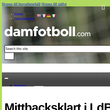
Hoppa till huvudinnehåll
Hoppa till sidfot
Kontakt
Tipsa Damfotboll
Sök
Nyheter
Damallsvenskan
Elitettan
Mittbacksklart i L
Landslaget
EM 2013