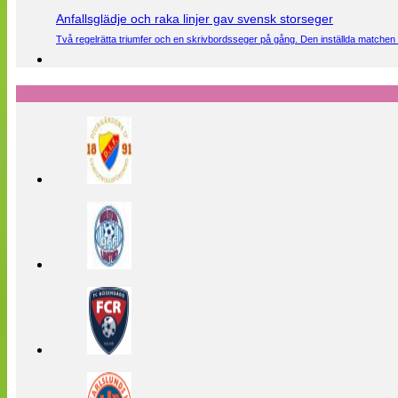
Anfallsglädje och raka linjer gav svensk storseger
Två regelrätta triumfer och en skrivbordsseger på gång. Den inställda matchen 