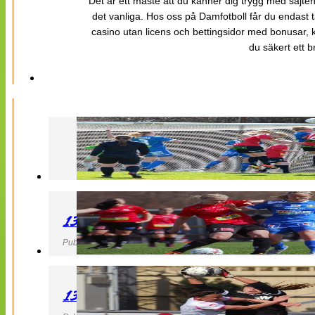
Det är ett måste att du känner dig trygg med sajten 
det vanliga. Hos oss på Damfotboll får du endast t
casino utan licens och bettingsidor med bonusar, ka
du säkert ett b
130427 LB 07 – QBIK
Publicerad 27 April 2013, 22:40
130427 IF Limhamn Bunkeflo – QBIK