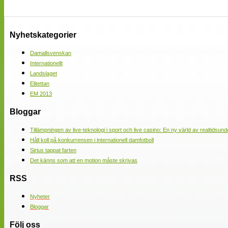
Nyhetskategorier
Damallsvenskan
Internationellt
Landslaget
Elitettan
EM 2013
Bloggar
Tillämpningen av live-teknologi i sport och live casino: En ny värld av realtidsund
Håll koll på konkurrensen i internationell damfotboll
Sirius tappat farten
Det känns som att en motion måste skrivas
RSS
Nyheter
Bloggar
Följ oss