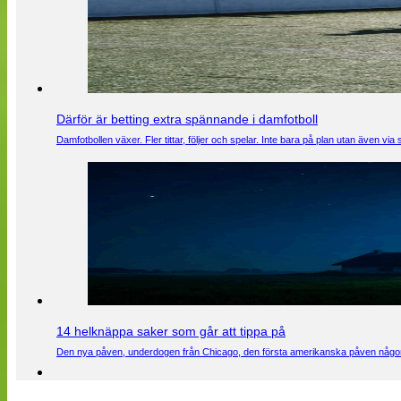
Därför är betting extra spännande i damfotboll
Damfotbollen växer. Fler tittar, följer och spelar. Inte bara på plan utan även 
14 helknäppa saker som går att tippa på
Den nya påven, underdogen från Chicago, den första amerikanska påven någons