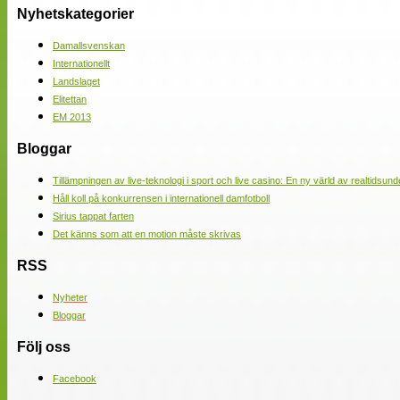
Nyhetskategorier
Damallsvenskan
Internationellt
Landslaget
Elitettan
EM 2013
Bloggar
Tillämpningen av live-teknologi i sport och live casino: En ny värld av realtidsund
Håll koll på konkurrensen i internationell damfotboll
Sirius tappat farten
Det känns som att en motion måste skrivas
RSS
Nyheter
Bloggar
Följ oss
Facebook