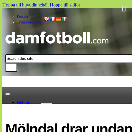
Hoppa till huvudinnehåll
Hoppa till sidfot
Kontakt
Tipsa Damfotboll
Sök
Nyheter
Damallsvenskan
Elitettan
Mölndal drar undan 
Landslaget
EM 2013