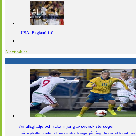
USA- England 1-0
Alla videoklipp
Anfallsglädje och raka linjer gav svensk storseger
Två regelrätta triumfer och en skrivbordsseger på gång. Den inställda matchen 