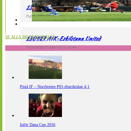
130427 LdB FC Malmö – Mallbackens IF
Publicerad 27 April 2013, 20:54
130427 AIK-Eskilstuna United
SE ALLA BILDREPORTAGE
Publicerad 27 April 2013, 20:48
Piteå IF – Norrbotten P01-distriktslag 4-1
Inför Dana Cup 2016