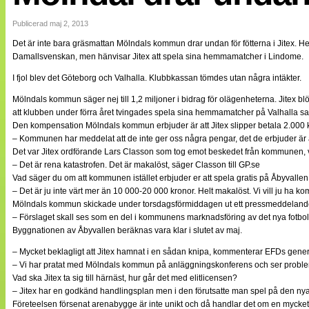
Internationellt
Bildreportage
Publicerad maj 2, 2013
Arkiv
Det är inte bara gräsmattan Mölndals kommun drar undan för fötterna i Jitex. H
Bloggar
Damallsvenskan, men hänvisar Jitex att spela sina hemmamatcher i Lindome.
Lagen
Webb-TV
I fjol blev det Göteborg och Valhalla. Klubbkassan tömdes utan några intäkter.
Cuper
Medlemsbilder
Mölndals kommun säger nej till 1,2 miljoner i bidrag för olägenheterna. Jitex
Till klubbkassan
att klubben under förra året tvingades spela sina hemmamatcher på Valhalla s
NÄTverket
Den kompensation Mölndals kommun erbjuder är att Jitex slipper betala 2.000 kr 
Split vision
– Kommunen har meddelat att de inte ger oss några pengar, det de erbjuder är a
Om oss
Det var Jitex ordförande Lars Classon som tog emot beskedet från kommunen, v
– Det är rena katastrofen. Det är makalöst, säger Classon till GP.se
Annonsera
Vad säger du om att kommunen istället erbjuder er att spela gratis på Åbyvallen,
Statistik
– Det är ju inte värt mer än 10 000-20 000 kronor. Helt makalöst. Vi vill ju ha kom
Tipsa Damfotboll
Mölndals kommun skickade under torsdagsförmiddagen ut ett pressmeddelande d
Kontakt
– Förslaget skall ses som en del i kommunens marknadsföring av det nya fotbol
Byggnationen av Åbyvallen beräknas vara klar i slutet av maj.
– Mycket beklagligt att Jitex hamnat i en sådan knipa, kommenterar EFDs gener
– Vi har pratat med Mölndals kommun på anläggningskonferens och ser probl
Vad ska Jitex ta sig till härnäst, hur går det med elitlicensen?
– Jitex har en godkänd handlingsplan men i den förutsatte man spel på den nya 
Företeelsen försenat arenabygge är inte unikt och då handlar det om en mycket