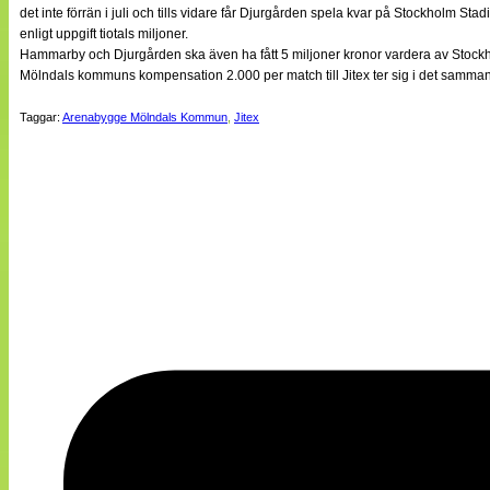
det inte förrän i juli och tills vidare får Djurgården spela kvar på Stockholm 
enligt uppgift tiotals miljoner.
Hammarby och Djurgården ska även ha fått 5 miljoner kronor vardera av Stockho
Mölndals kommuns kompensation 2.000 per match till Jitex ter sig i det sammanhan
Taggar:
Arenabygge Mölndals Kommun
,
Jitex