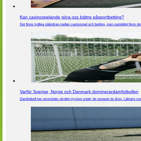
Kan casinospelande göra oss bättre påsportbetting?
Det finns tydliga släktdrag mellan casinospel och betting, men samtidigt finns
Varför Sverige, Norge och Danmark dominerardamfotbollen
Damfotboll har utvecklats otroligt mycket under de senaste tio åren. Läktare som