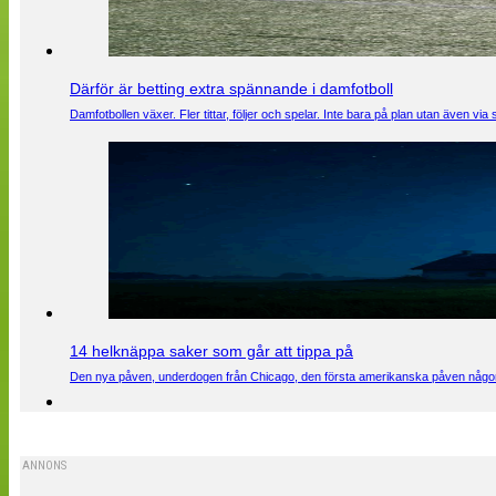
Därför är betting extra spännande i damfotboll
Damfotbollen växer. Fler tittar, följer och spelar. Inte bara på plan utan även 
14 helknäppa saker som går att tippa på
Den nya påven, underdogen från Chicago, den första amerikanska påven någons
ANNONS