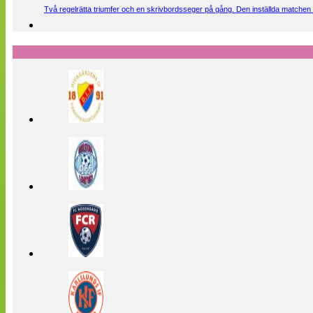
Två regelrätta triumfer och en skrivbordsseger på gång. Den inställda matchen 