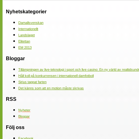
Nyhetskategorier
Damallsvenskan
Internationellt
Landslaget
Elitettan
EM 2013
Bloggar
Tillämpningen av live-teknologi i sport och live casino: En ny värld av realtidsund
Håll koll på konkurrensen i internationell damfotboll
Sirius tappat farten
Det känns som att en motion måste skrivas
RSS
Nyheter
Bloggar
Följ oss
Facebook