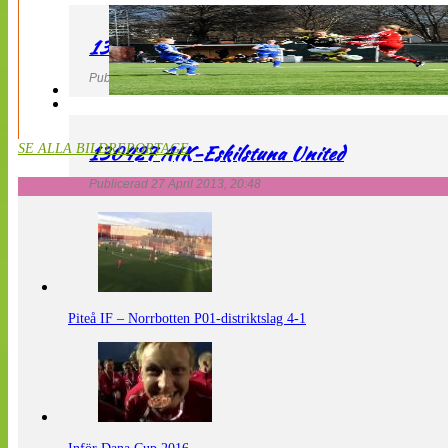
130427 LdB FC Malmö – Mallbackens IF
Publicerad 27 April 2013, 20:54
130427 AIK-Eskilstuna United
SE ALLA BILDREPORTAGE
Publicerad 27 April 2013, 20:48
Piteå IF – Norrbotten P01-distriktslag 4-1