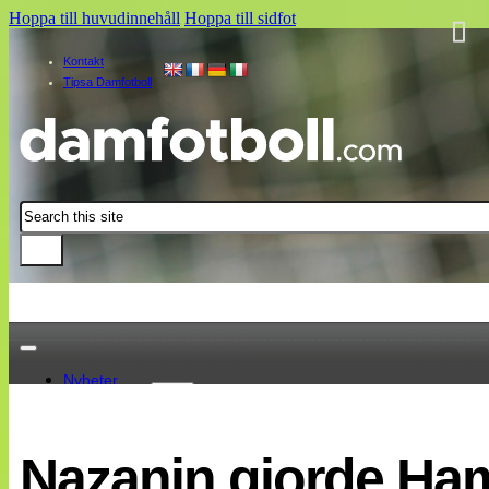
Hoppa till huvudinnehåll
Hoppa till sidfot
Kontakt
Tipsa Damfotboll
Sök
Nyheter
Damallsvenskan
Elitettan
Nazanin gjorde Ha
Landslaget
EM 2013