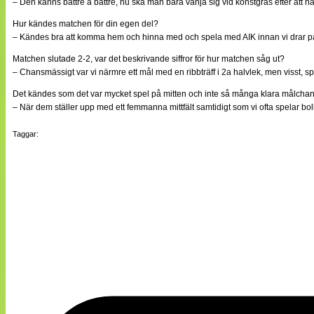
– Den känns bättre å bättre, nu ska man bara vänja sig vid konstgräs efter att ha 
Hur kändes matchen för din egen del?
– Kändes bra att komma hem och hinna med och spela med AIK innan vi drar på trä
Matchen slutade 2-2, var det beskrivande siffror för hur matchen såg ut?
– Chansmässigt var vi närmre ett mål med en ribbträff i 2a halvlek, men visst, sp
Det kändes som det var mycket spel på mitten och inte så många klara målchan
– När dem ställer upp med ett femmanna mittfält samtidigt som vi ofta spelar bolle
Taggar: