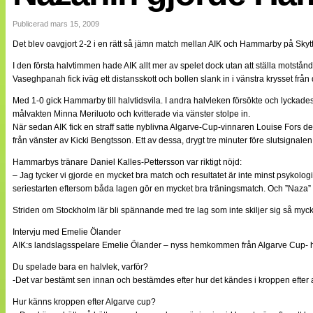
Internationellt
Bildreportage
Publicerad mars 15, 2009
Arkiv
Det blev oavgjort 2-2 i en rätt så jämn match mellan AIK och Hammarby på Skytt
Bloggar
Lagen
I den första halvtimmen hade AIK allt mer av spelet dock utan att ställa motst
Webb-TV
Vaseghpanah fick iväg ett distansskott och bollen slank in i vänstra krysset från 
Cuper
Medlemsbilder
Med 1-0 gick Hammarby till halvtidsvila. I andra halvleken försökte och lycka
Till klubbkassan
målvakten Minna Meriluoto och kvitterade via vänster stolpe in.
NÄTverket
När sedan AIK fick en straff satte nyblivna Algarve-Cup-vinnaren Louise Fors de
Split vision
från vänster av Kicki Bengtsson. Ett av dessa, drygt tre minuter före slutsignal
Om oss
Hammarbys tränare Daniel Kalles-Pettersson var riktigt nöjd:
Annonsera
– Jag tycker vi gjorde en mycket bra match och resultatet är inte minst psykolog
Statistik
seriestarten eftersom båda lagen gör en mycket bra träningsmatch. Och ”Naza” so
Tipsa Damfotboll
Striden om Stockholm lär bli spännande med tre lag som inte skiljer sig så mycke
Kontakt
Intervju med Emelie Ölander
AIK:s landslagsspelare Emelie Ölander – nyss hemkommen från Algarve Cup- har 
Du spelade bara en halvlek, varför?
-Det var bestämt sen innan och bestämdes efter hur det kändes i kroppen efter 
Hur känns kroppen efter Algarve cup?