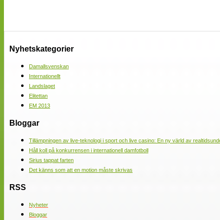
Nyhetskategorier
Damallsvenskan
Internationellt
Landslaget
Elitettan
EM 2013
Bloggar
Tillämpningen av live-teknologi i sport och live casino: En ny värld av realtidsund
Håll koll på konkurrensen i internationell damfotboll
Sirius tappat farten
Det känns som att en motion måste skrivas
RSS
Nyheter
Bloggar