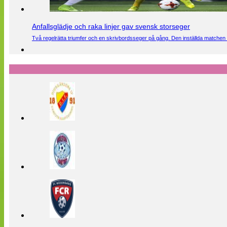
Anfallsglädje och raka linjer gav svensk storseger
Två regelrätta triumfer och en skrivbordsseger på gång. Den inställda matchen 