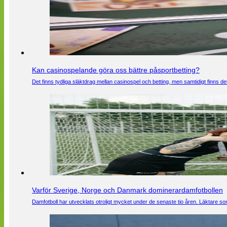
Kan casinospelande göra oss bättre påsportbetting?
Det finns tydliga släktdrag mellan casinospel och betting, men samtidigt finns
Varför Sverige, Norge och Danmark dominerardamfotbollen
Damfotboll har utvecklats otroligt mycket under de senaste tio åren. Läktare som