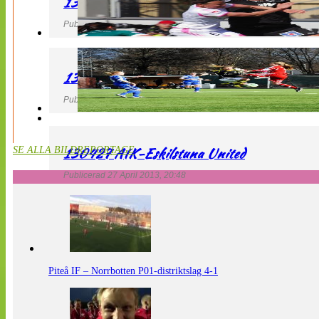
130427 IF Limhamn Bunkeflo – QBIK
Publicerad 27 April 2013, 21:10
130427 LdB FC Malmö – Mallbackens IF
Publicerad 27 April 2013, 20:54
130427 AIK-Eskilstuna United
SE ALLA BILDREPORTAGE
Publicerad 27 April 2013, 20:48
Piteå IF – Norrbotten P01-distriktslag 4-1