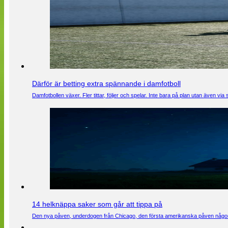
Därför är betting extra spännande i damfotboll
Damfotbollen växer. Fler tittar, följer och spelar. Inte bara på plan utan även 
14 helknäppa saker som går att tippa på
Den nya påven, underdogen från Chicago, den första amerikanska påven någons