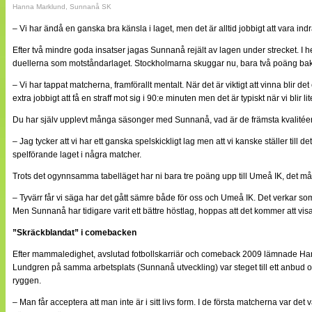
Hanna Marklund, Sunnanå SK
– Vi har ändå en ganska bra känsla i laget, men det är alltid jobbigt att vara in
Efter två mindre goda insatser jagas Sunnanå rejält av lagen under strecket. 
duellerna som motståndarlaget. Stockholmarna skuggar nu, bara två poäng ba
– Vi har tappat matcherna, framförallt mentalt. När det är viktigt att vinna blir det
extra jobbigt att få en straff mot sig i 90:e minuten men det är typiskt när vi blir li
Du har själv upplevt många säsonger med Sunnanå, vad är de främsta kvalitéer
– Jag tycker att vi har ett ganska spelskickligt lag men att vi kanske ställer till de
spelförande laget i några matcher.
Trots det ogynnsamma tabelläget har ni bara tre poäng upp till Umeå IK, det m
– Tyvärr får vi säga har det gått sämre både för oss och Umeå IK. Det verkar so
Men Sunnanå har tidigare varit ett bättre höstlag, hoppas att det kommer att vi
”Skräckblandat” i comebacken
Efter mammaledighet, avslutad fotbollskarriär och comeback 2009 lämnade Hanna 
Lundgren på samma arbetsplats (Sunnanå utveckling) var steget till ett anbud om
ryggen.
– Man får acceptera att man inte är i sitt livs form. I de första matcherna var de