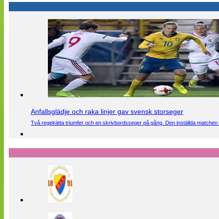
Anfallsglädje och raka linjer gav svensk storseger
Två regelrätta triumfer och en skrivbordsseger på gång. Den inställda matchen 