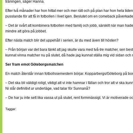
träningen, säger Hanna.
Efter två månader har hon hittat mer och mer rätt och på plan har hon hela tiden
pusslande för att få in fotbollen i livet igen. Beslutet om en comeback påverka
– Det är svårt att kombinera fotbollen med familj och jobb, särskilt när man hade
mindre att göra på jobbet.
Efter nästa match blir det uppehåll i serien, är du med även till hösten?
– Från början var det bara tänkt att jag skulle vara med två-tre matcher, sen bes
kunnat vinna matcher nu på slutet, då hade jag kunnat ställa mig vid sidan och
Ser fram emot Göteborgsmatchen
En match återstår innan fotbollssemestern börjar. Kopparbergs/Göteborg på b
– Det ska bli väldigt roligt, viktigt att vi inte hamnar i fällan och tror att vi ska ku
Ni slår definitivt ur underläge, vad talar för Sunnanå?
– De har ju inte sett lika vassa ut på slutet, rent formmässigt. Vi är motiverade 
Taggar: