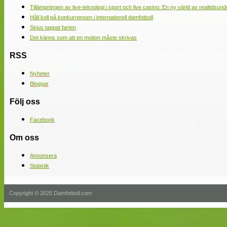
Tillämpningen av live-teknologi i sport och live casino: En ny värld av realtidsund
Håll koll på konkurrensen i internationell damfotboll
Sirius tappat farten
Det känns som att en motion måste skrivas
RSS
Nyheter
Bloggar
Följ oss
Facebook
Om oss
Annonsera
Statistik
Copyright © 2025 Damfotboll.com