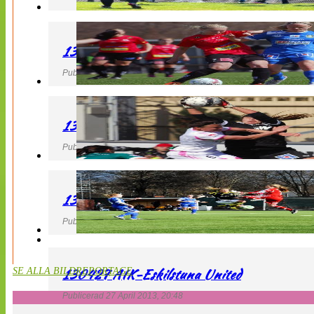
130427 LB 07 – QBIK
Publicerad 27 April 2013, 22:40
130427 IF Limhamn Bunkeflo – QBIK
Publicerad 27 April 2013, 21:10
130427 LdB FC Malmö – Mallbackens IF
Publicerad 27 April 2013, 20:54
130427 AIK-Eskilstuna United
SE ALLA BILDREPORTAGE
Publicerad 27 April 2013, 20:48