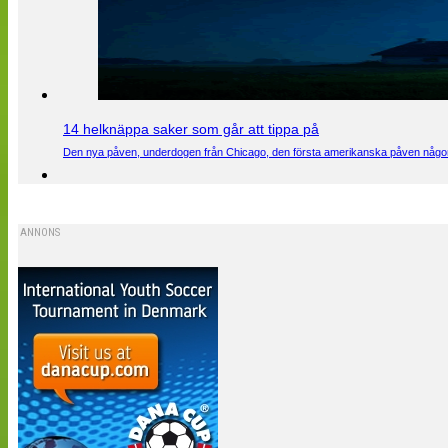
14 helknäppa saker som går att tippa på
Den nya påven, underdogen från Chicago, den första amerikanska påven någons
ANNONS