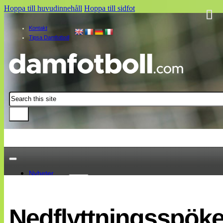
Hoppa till huvudinnehåll
Hoppa till sidfot
Kontakt
Tipsa Damfotboll
Sök
Nyheter
Damallsvenskan
Elitettan
Nedflyttningsspök
Landslaget
EM 2013