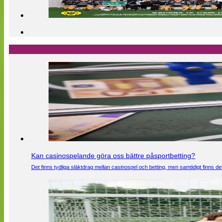
Kan casinospelande göra oss bättre påsportbetting?
Det finns tydliga släktdrag mellan casinospel och betting, men samtidigt finns