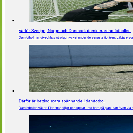
Varför Sverige, Norge och Danmark dominerardamfotbollen
Damfotboll har utvecklats otroligt mycket under de senaste tio åren. Läktare som
Därför är betting extra spännande i damfotboll
Damfotbollen växer. Fler tittar, följer och spelar. Inte bara på plan utan även 