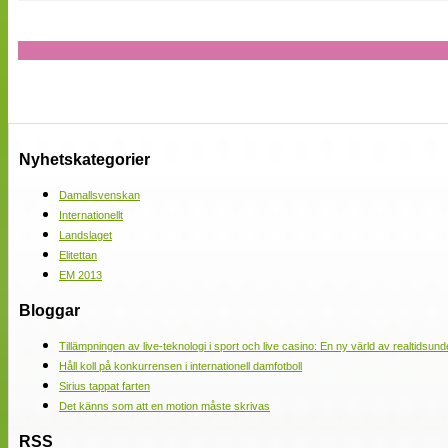
Nyhetskategorier
Damallsvenskan
Internationellt
Landslaget
Elitettan
EM 2013
Bloggar
Tillämpningen av live-teknologi i sport och live casino: En ny värld av realtidsund
Håll koll på konkurrensen i internationell damfotboll
Sirius tappat farten
Det känns som att en motion måste skrivas
RSS