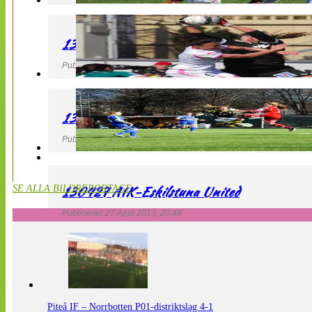
130427 IF Limhamn Bunkeflo – QBIK
Publicerad 27 April 2013, 21:10
130427 LdB FC Malmö – Mallbackens IF
Publicerad 27 April 2013, 20:54
130427 AIK-Eskilstuna United
SE ALLA BILDREPORTAGE
Publicerad 27 April 2013, 20:48
Piteå IF – Norrbotten P01-distriktslag 4-1