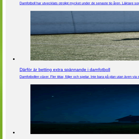
Damfotboll har utvecklats otroligt mycket under de senaste tio åren. Läktare som
Därför är betting extra spännande i damfotboll
Damfotbollen växer. Fler tittar, följer och spelar. Inte bara på plan utan även 