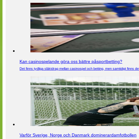
Kan casinospelande göra oss bättre påsportbetting?
Det finns tydliga släktdrag mellan casinospel och betting, men samtidigt finns
Varför Sverige, Norge och Danmark dominerardamfotbollen