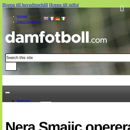
Hoppa till huvudinnehåll
Hoppa till sidfot
Kontakt
Tipsa Damfotboll
Sök
Nyheter
Damallsvenskan
Elitettan
Nera Smajic operer
Landslaget
EM 2013