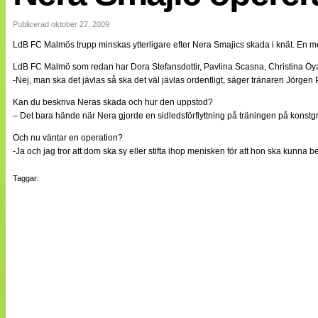
Internationellt
Bildreportage
Publicerad oktober 27, 2009
Arkiv
LdB FC Malmös trupp minskas ytterligare efter Nera Smajics skada i knät. En 
Bloggar
Lagen
LdB FC Malmö som redan har Dora Stefansdottir, Pavlina Scasna, Christina Öyan
Webb-TV
-Nej, man ska det jävlas så ska det väl jävlas ordentligt, säger tränaren Jörgen P
Cuper
Medlemsbilder
Kan du beskriva Neras skada och hur den uppstod?
Till klubbkassan
– Det bara hände när Nera gjorde en sidledsförflyttning på träningen på konstgr
NÄTverket
Split vision
Och nu väntar en operation?
Om oss
-Ja och jag tror att dom ska sy eller stifta ihop menisken för att hon ska kunna 
Annonsera
Taggar:
Statistik
Tipsa Damfotboll
Kontakt