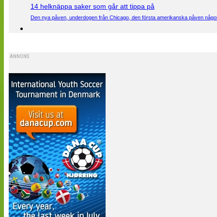
14 helknäppa saker som går att tippa på
Den nya påven, underdogen från Chicago, den första amerikanska påven någons
ANNONS