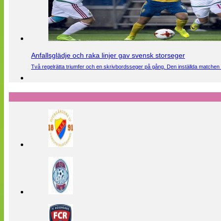
Anfallsglädje och raka linjer gav svensk storseger
Två regelrätta triumfer och en skrivbordsseger på gång. Den inställda matchen 