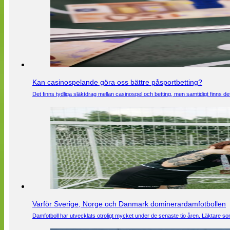
Kan casinospelande göra oss bättre påsportbetting?
Det finns tydliga släktdrag mellan casinospel och betting, men samtidigt finns
Varför Sverige, Norge och Danmark dominerardamfotbollen
Damfotboll har utvecklats otroligt mycket under de senaste tio åren. Läktare som