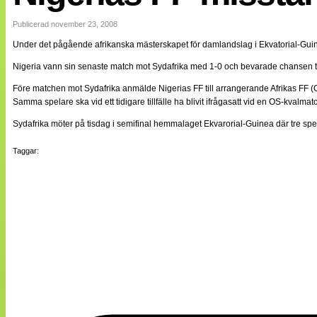
Internationellt
Bildreportage
Publicerad november 23, 2008
Arkiv
Under det pågående afrikanska mästerskapet för damlandslag i Ekvatorial-Guinea 
Bloggar
Lagen
Nigeria vann sin senaste match mot Sydafrika med 1-0 och bevarade chansen till 
Webb-TV
Cuper
Före matchen mot Sydafrika anmälde Nigerias FF till arrangerande Afrikas FF 
Medlemsbilder
Samma spelare ska vid ett tidigare tillfälle ha blivit ifrågasatt vid en OS-kvalm
Till klubbkassan
Sydafrika möter på tisdag i semifinal hemmalaget Ekvarorial-Guinea där tre spe
NÄTverket
Split vision
Om oss
Taggar:
Annonsera
Statistik
Tipsa Damfotboll
Kontakt