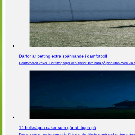
Därför är betting extra spännande i damfotboll
Damfotbollen växer. Fler tittar, följer och spelar. Inte bara på plan utan även 
14 helknäppa saker som går att tippa på
Den nya påven, underdogen från Chicago, den första amerikanska påven någons