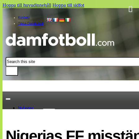
Hoppa till huvudinnehåll
Hoppa till sidfot
Kontakt
Tipsa Damfotboll
Sök
Nyheter
Damallsvenskan
Elitettan
Nigerias FF misstä
Landslaget
EM 2013