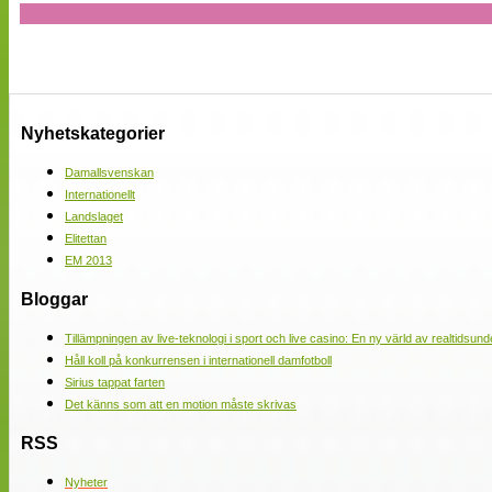
Nyhetskategorier
Damallsvenskan
Internationellt
Landslaget
Elitettan
EM 2013
Bloggar
Tillämpningen av live-teknologi i sport och live casino: En ny värld av realtidsund
Håll koll på konkurrensen i internationell damfotboll
Sirius tappat farten
Det känns som att en motion måste skrivas
RSS
Nyheter