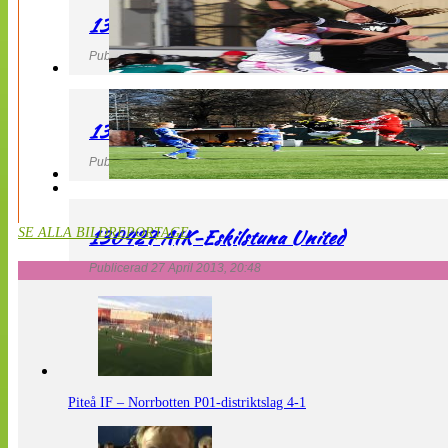
130427 IF Limhamn Bunkeflo – QBIK
Publicerad 27 April 2013, 21:10
130427 LdB FC Malmö – Mallbackens IF
Publicerad 27 April 2013, 20:54
130427 AIK-Eskilstuna United
SE ALLA BILDREPORTAGE
Publicerad 27 April 2013, 20:48
Piteå IF – Norrbotten P01-distriktslag 4-1