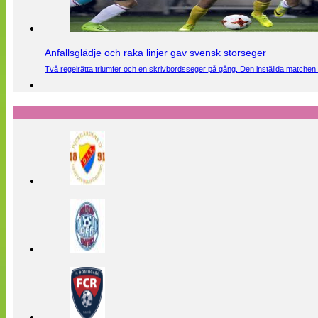
Anfallsglädje och raka linjer gav svensk storseger
Två regelrätta triumfer och en skrivbordsseger på gång. Den inställda matchen 