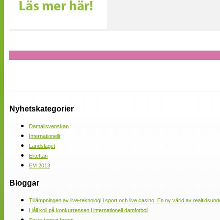
Nyhetskategorier
Damallsvenskan
Internationellt
Landslaget
Elitettan
EM 2013
Bloggar
Tillämpningen av live-teknologi i sport och live casino: En ny värld av realtidsund
Håll koll på konkurrensen i internationell damfotboll