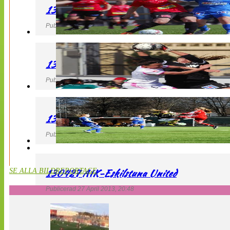
130427 LB 07 – QBIK
Publicerad 27 April 2013, 22:40
130427 IF Limhamn Bunkeflo – QBIK
Publicerad 27 April 2013, 21:10
130427 LdB FC Malmö – Mallbackens IF
Publicerad 27 April 2013, 20:54
130427 AIK-Eskilstuna United
SE ALLA BILDREPORTAGE
Publicerad 27 April 2013, 20:48