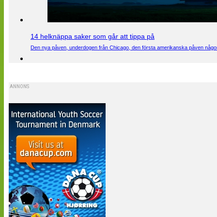
14 helknäppa saker som går att tippa på
Den nya påven, underdogen från Chicago, den första amerikanska påven någons
ANNONS