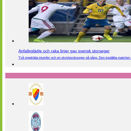
Anfallsglädje och raka linjer gav svensk storseger
Två regelrätta triumfer och en skrivbordsseger på gång. Den inställda matchen 