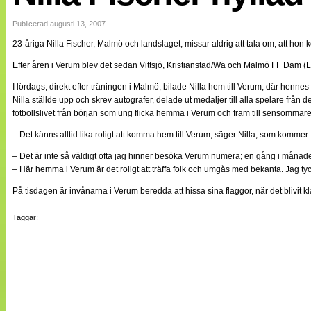
Internationellt
Bildreportage
Publicerad augusti 13, 2007
Arkiv
23-åriga Nilla Fischer, Malmö och landslaget, missar aldrig att tala om, att ho
Bloggar
Lagen
Efter åren i Verum blev det sedan Vittsjö, Kristianstad/Wä och Malmö FF Dam 
Webb-TV
Cuper
I lördags, direkt efter träningen i Malmö, bilade Nilla hem till Verum, där hen
Medlemsbilder
Nilla ställde upp och skrev autografer, delade ut medaljer till alla spelare från
Till klubbkassan
fotbollslivet från början som ung flicka hemma i Verum och fram till sensommar
NÄTverket
Split vision
– Det känns alltid lika roligt att komma hem till Verum, säger Nilla, som komm
Om oss
– Det är inte så väldigt ofta jag hinner besöka Verum numera; en gång i månad
– Här hemma i Verum är det roligt att träffa folk och umgås med bekanta. Jag 
Annonsera
Statistik
På tisdagen är invånarna i Verum beredda att hissa sina flaggor, när det blivit kl
Tipsa Damfotboll
Kontakt
Taggar: