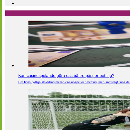
Kan casinospelande göra oss bättre påsportbetting?
Det finns tydliga släktdrag mellan casinospel och betting, men samtidigt finns