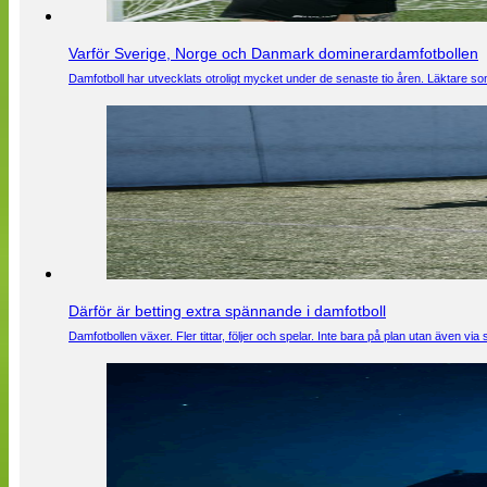
Varför Sverige, Norge och Danmark dominerardamfotbollen
Damfotboll har utvecklats otroligt mycket under de senaste tio åren. Läktare som
Därför är betting extra spännande i damfotboll
Damfotbollen växer. Fler tittar, följer och spelar. Inte bara på plan utan även 