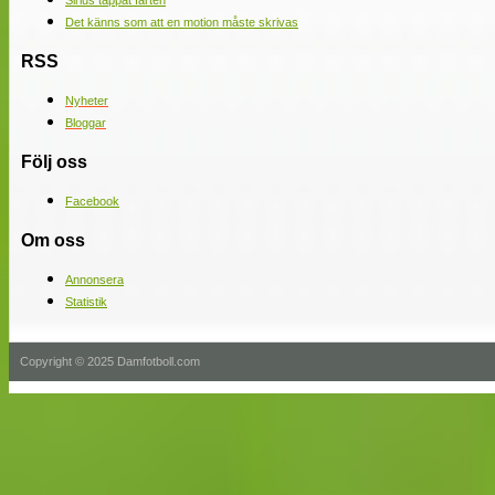
Sirius tappat farten
Det känns som att en motion måste skrivas
RSS
Nyheter
Bloggar
Följ oss
Facebook
Om oss
Annonsera
Statistik
Copyright © 2025 Damfotboll.com