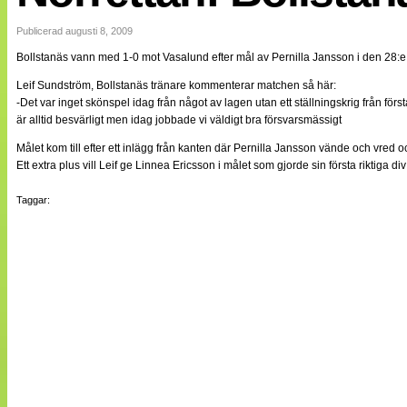
Internationellt
Bildreportage
Publicerad augusti 8, 2009
Arkiv
Bollstanäs vann med 1-0 mot Vasalund efter mål av Pernilla Jansson i den 28:e
Bloggar
Lagen
Leif Sundström, Bollstanäs tränare kommenterar matchen så här:
Webb-TV
-Det var inget skönspel idag från något av lagen utan ett ställningskrig från fö
Cuper
är alltid besvärligt men idag jobbade vi väldigt bra försvarsmässigt
Medlemsbilder
Till klubbkassan
Målet kom till efter ett inlägg från kanten där Pernilla Jansson vände och vred och t
NÄTverket
Ett extra plus vill Leif ge Linnea Ericsson i målet som gjorde sin första riktiga 
Split vision
Om oss
Taggar:
Annonsera
Statistik
Tipsa Damfotboll
Kontakt