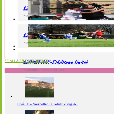
130427 IF Limhamn Bunkeflo – QBIK
Publicerad 27 April 2013, 21:10
130427 LdB FC Malmö – Mallbackens IF
Publicerad 27 April 2013, 20:54
130427 AIK-Eskilstuna United
SE ALLA BILDREPORTAGE
Publicerad 27 April 2013, 20:48
Piteå IF – Norrbotten P01-distriktslag 4-1