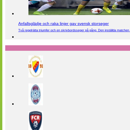
Anfallsglädje och raka linjer gav svensk storseger
Två regelrätta triumfer och en skrivbordsseger på gång. Den inställda matchen 