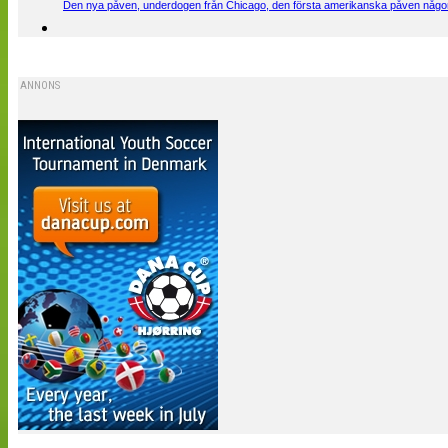
Den nya påven, underdogen från Chicago, den första amerikanska påven någons
ANNONS