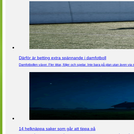
Därför är betting extra spännande i damfotboll
Damfotbollen växer. Fler tittar, följer och spelar. Inte bara på plan utan även 
14 helknäppa saker som går att tippa på