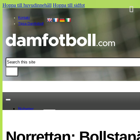
Hoppa till huvudinnehåll
Hoppa till sidfot
Kontakt
Tipsa Damfotboll
Sök
Nyheter
Damallsvenskan
Elitettan
Norrettan: Bollsta
Landslaget
EM 2013