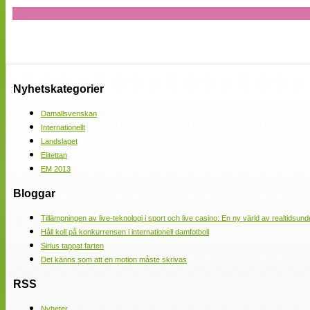
Nyhetskategorier
Damallsvenskan
Internationellt
Landslaget
Elitettan
EM 2013
Bloggar
Tillämpningen av live-teknologi i sport och live casino: En ny värld av realtidsund
Håll koll på konkurrensen i internationell damfotboll
Sirius tappat farten
Det känns som att en motion måste skrivas
RSS
Nyheter