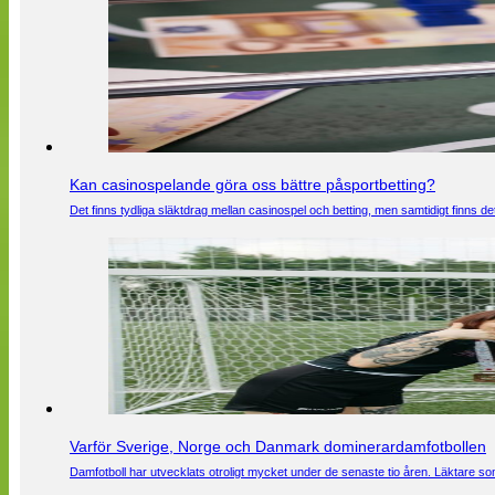
Kan casinospelande göra oss bättre påsportbetting?
Det finns tydliga släktdrag mellan casinospel och betting, men samtidigt finns
Varför Sverige, Norge och Danmark dominerardamfotbollen
Damfotboll har utvecklats otroligt mycket under de senaste tio åren. Läktare som