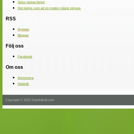
Sirius tappat farten
Det känns som att en motion måste skrivas
RSS
Nyheter
Bloggar
Följ oss
Facebook
Om oss
Annonsera
Statistik
Copyright © 2025 Damfotboll.com