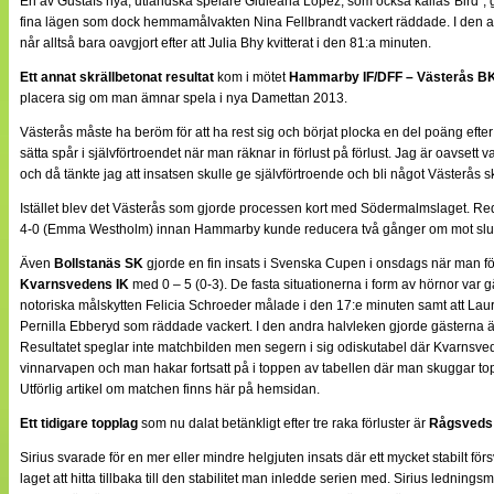
En av Gustafs nya, utländska spelare Giuleana Lopez, som också kallas”Bird”, 
fina lägen som dock hemmamålvakten Nina Fellbrandt vackert räddade. I den andra 
når alltså bara oavgjort efter att Julia Bhy kvitterat i den 81:a minuten.
Ett annat skrällbetonat resultat
kom i mötet
Hammarby IF/DFF – Västerås B
placera sig om man ämnar spela i nya Damettan 2013.
Västerås måste ha beröm för att ha rest sig och börjat plocka en del poäng efter
sätta spår i självförtroendet när man räknar in förlust på förlust. Jag är oavset
och då tänkte jag att insatsen skulle ge självförtroende och bli något Västerås sku
Istället blev det Västerås som gjorde processen kort med Södermalmslaget. Re
4-0 (Emma Westholm) innan Hammarby kunde reducera två gånger om mot slut
Även
Bollstanäs SK
gjorde en fin insats i Svenska Cupen i onsdags när man föl
Kvarnsvedens IK
med 0 – 5 (0-3). De fasta situationerna i form av hörnor var
notoriska målskytten Felicia Schroeder målade i den 17:e minuten samt att Lau
Pernilla Ebberyd som räddade vackert. I den andra halvleken gjorde gästerna änd
Resultatet speglar inte matchbilden men segern i sig odiskutabel där Kvarnsvede
vinnarvapen och man hakar fortsatt på i toppen av tabellen där man skuggar t
Utförlig artikel om matchen finns här på hemsidan.
Ett tidigare topplag
som nu dalat betänkligt efter tre raka förluster är
Rågsveds 
Sirius svarade för en mer eller mindre helgjuten insats där ett mycket stabilt fö
laget att hitta tillbaka till den stabilitet man inledde serien med. Sirius led