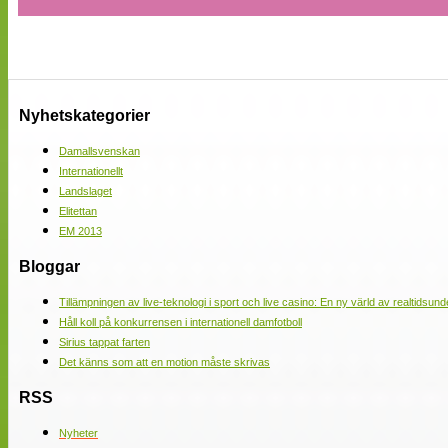
Nyhetskategorier
Damallsvenskan
Internationellt
Landslaget
Elitettan
EM 2013
Bloggar
Tillämpningen av live-teknologi i sport och live casino: En ny värld av realtidsund
Håll koll på konkurrensen i internationell damfotboll
Sirius tappat farten
Det känns som att en motion måste skrivas
RSS
Nyheter