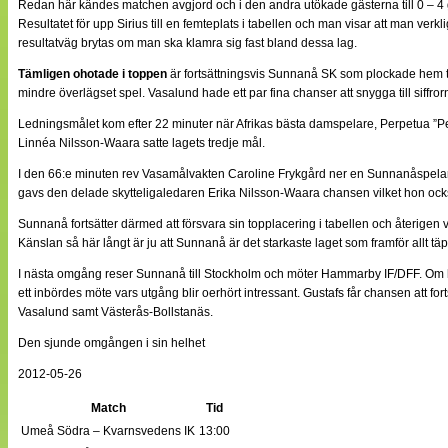
Redan här kändes matchen avgjord och i den andra utökade gästerna till 0 – 4 g
Resultatet för upp Sirius till en femteplats i tabellen och man visar att man v
resultatväg brytas om man ska klamra sig fast bland dessa lag.
Tämligen ohotade i toppen
är fortsättningsvis Sunnanå SK som plockade hem tre 
mindre överlägset spel. Vasalund hade ett par fina chanser att snygga till siffro
Ledningsmålet kom efter 22 minuter när Afrikas bästa damspelare, Perpetua ”
Linnéa Nilsson-Waara satte lagets tredje mål.
I den 66:e minuten rev Vasamålvakten Caroline Frykgård ner en Sunnanåspelare i 
gavs den delade skytteligaledaren Erika Nilsson-Waara chansen vilket hon ocks
Sunnanå fortsätter därmed att försvara sin topplacering i tabellen och återige
Känslan så här långt är ju att Sunnanå är det starkaste laget som framför allt tä
I nästa omgång reser Sunnanå till Stockholm och möter Hammarby IF/DFF. Om h
ett inbördes möte vars utgång blir oerhört intressant. Gustafs får chansen att fo
Vasalund samt Västerås-Bollstanäs.
Den sjunde omgången i sin helhet
2012-05-26
Match
Tid
Umeå Södra – Kvarnsvedens IK
13:00