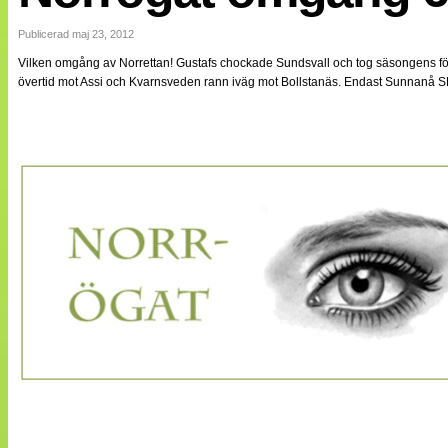
Internationellt
Bildreportage
Publicerad maj 23, 2012
Arkiv
Vilken omgång av Norrettan! Gustafs chockade Sundsvall och tog säsongens fö
Bloggar
övertid mot Assi och Kvarnsveden rann iväg mot Bollstanäs. Endast Sunnanå SK h
Lagen
Webb-TV
Cuper
Medlemsbilder
Till klubbkassan
NÄTverket
Split vision
Om oss
Annonsera
Statistik
Tipsa Damfotboll
Kontakt