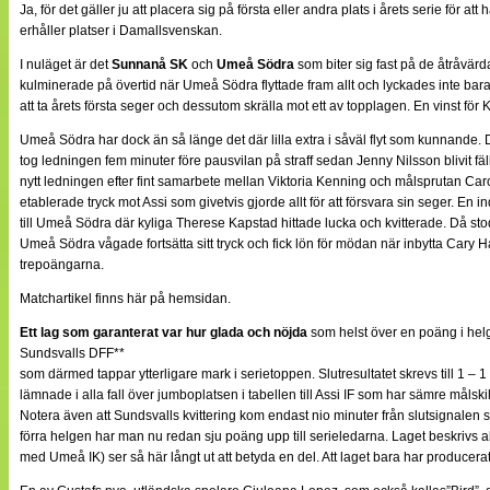
Ja, för det gäller ju att placera sig på första eller andra plats i årets serie f
erhåller platser i Damallsvenskan.
I nuläget är det
Sunnanå SK
och
Umeå Södra
som biter sig fast på de åtråvärd
kulminerade på övertid när Umeå Södra flyttade fram allt och lyckades inte bara kvi
att ta årets första seger och dessutom skrälla mot ett av topplagen. En vinst för Ka
Umeå Södra har dock än så länge det där lilla extra i såväl flyt som kunnande.
tog ledningen fem minuter före pausvilan på straff sedan Jenny Nilsson blivit f
nytt ledningen efter fint samarbete mellan Viktoria Kenning och målsprutan Caro
etablerade tryck mot Assi som givetvis gjorde allt för att försvara sin seger. En
till Umeå Södra där kyliga Therese Kapstad hittade lucka och kvitterade. Då st
Umeå Södra vågade fortsätta sitt tryck och fick lön för mödan när inbytta Cary
trepoängarna.
Matchartikel finns här på hemsidan.
Ett lag som garanterat var hur glada och nöjda
som helst över en poäng i he
Sundsvalls DFF**
som därmed tappar ytterligare mark i serietoppen. Slutresultatet skrevs till 1 
lämnade i alla fall över jumboplatsen i tabellen till Assi IF som har sämre målski
Notera även att Sundsvalls kvittering kom endast nio minuter från slutsignalen
förra helgen har man nu redan sju poäng upp till serieledarna. Laget beskrivs al
med Umeå IK) ser så här långt ut att betyda en del. Att laget bara har producera