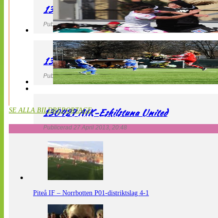
130427 IF Limhamn Bunkeflo – QBIK
Publicerad 27 April 2013, 21:10
130427 LdB FC Malmö – Mallbackens IF
Publicerad 27 April 2013, 20:54
130427 AIK-Eskilstuna United
SE ALLA BILDREPORTAGE
Publicerad 27 April 2013, 20:48
Piteå IF – Norrbotten P01-distriktslag 4-1