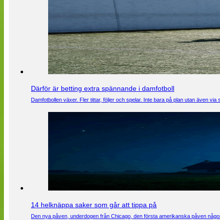
Därför är betting extra spännande i damfotboll
Damfotbollen växer. Fler tittar, följer och spelar. Inte bara på plan utan även 
14 helknäppa saker som går att tippa på
Den nya påven, underdogen från Chicago, den första amerikanska påven någons