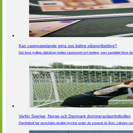
Kan casinospelande göra oss bättre påsportbetting?
Det finns tydliga släktdrag mellan casinospel och betting, men samtidigt finns
Varför Sverige, Norge och Danmark dominerardamfotbollen
Damfotboll har utvecklats otroligt mycket under de senaste tio åren. Läktare som