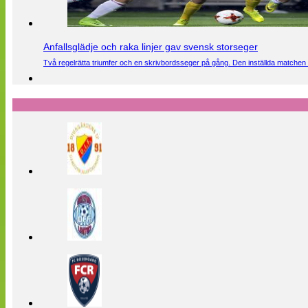
Anfallsglädje och raka linjer gav svensk storseger
Två regelrätta triumfer och en skrivbordsseger på gång. Den inställda matchen 