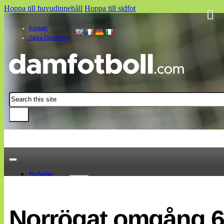
Hoppa till huvudinnehåll
Hoppa till sidfot
Kontakt
Tipsa Damfotboll
Sök
Nyheter
Damallsvenskan
Elitettan
Norrögat omgång 6
Landslaget
EM 2013