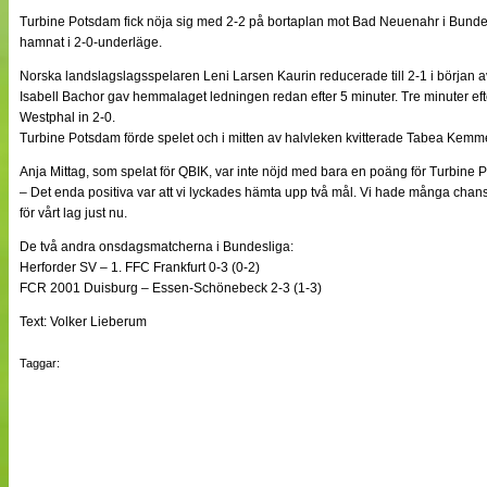
NÄTverket
Turbine Potsdam fick nöja sig med 2-2 på bortaplan mot Bad Neuenahr i Bunde
Split vision
hamnat i 2-0-underläge.
Norska landslagslagsspelaren Leni Larsen Kaurin reducerade till 2-1 i början a
Isabell Bachor gav hemmalaget ledningen redan efter 5 minuter. Tre minuter ef
Nyheter
Westphal in 2-0.
Bloggar
Turbine Potsdam förde spelet och i mitten av halvleken kvitterade Tabea Kemme 
Lagen
Webb-TV
Anja Mittag, som spelat för QBIK, var inte nöjd med bara en poäng för Turbine 
Cuper
– Det enda positiva var att vi lyckades hämta upp två mål. Vi hade många chanse
Medlemmar
för vårt lag just nu.
Medlemsbilder
Till klubbkassan
De två andra onsdagsmatcherna i Bundesliga:
Om oss
Herforder SV – 1. FFC Frankfurt 0-3 (0-2)
NÄTverket
FCR 2001 Duisburg – Essen-Schönebeck 2-3 (1-3)
Split vision
Text: Volker Lieberum
Taggar: