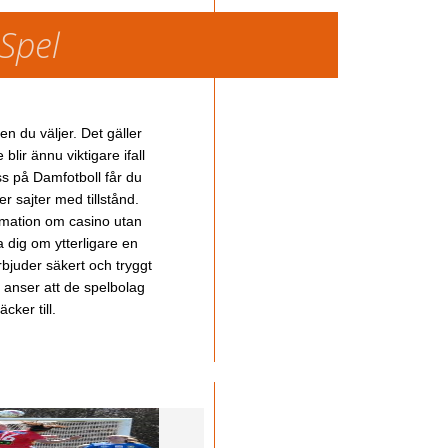
 Spel
en du väljer. Det gäller
lir ännu viktigare ifall
ss på Damfotboll får du
 sajter med tillstånd.
ormation om casino utan
a dig om ytterligare en
bjuder säkert och tryggt
u anser att de spelbolag
cker till.