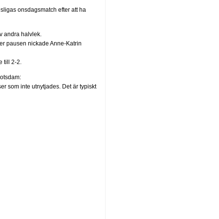
sligas onsdagsmatch efter att ha
v andra halvlek.
ter pausen nickade Anne-Katrin
till 2-2.
Potsdam:
r som inte utnytjades. Det är typiskt