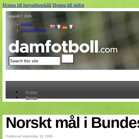
Hoppa till huvudinnehåll
Hoppa till sidfot
augusti 7, 2026
Kontakt
Tipsa Damfotboll
Sök
Nyheter
Bloggar
Lagen
Webb-TV
Cuper
Norskt mål i Bunde
Medlemmar
Medlemsbilder
Till klubbkassan
Publicerad september 18, 2008
Om oss