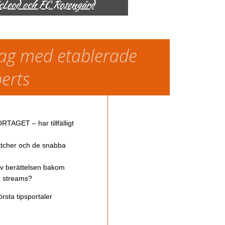
McLeod och FC Rosengård
slag med etablerade
perts
TAGET – har tillfälligt
atcher och de snabba
av berättelsen bakom
ve streams?
rsta tipsportaler