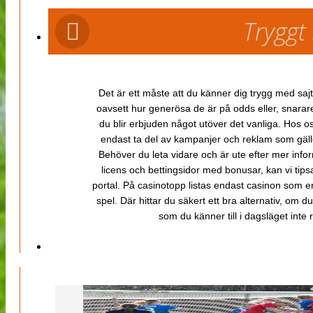
Tryggt
Det är ett måste att du känner dig trygg med sajt
oavsett hur generösa de är på odds eller, snarare b
du blir erbjuden något utöver det vanliga. Hos o
endast ta del av kampanjer och reklam som gäller
Behöver du leta vidare och är ute efter mer inf
licens och bettingsidor med bonusar, kan vi tips
portal. På casinotopp listas endast casinon som er
spel. Där hittar du säkert ett bra alternativ, om d
som du känner till i dagsläget inte rä