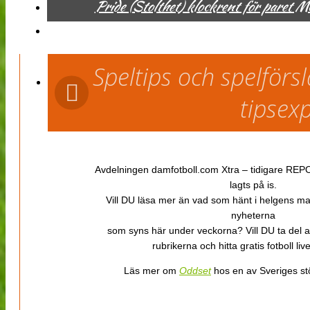
Pride (Stolthet) klockrent för paret 
Speltips och spelför
tipsex
Avdelningen damfotboll.com Xtra – tidigare REPOR
lagts på is.
Vill DU läsa mer än vad som hänt i helgens m
nyheterna
som syns här under veckorna? Vill DU ta del 
rubrikerna och hitta gratis fotboll li
Läs mer om
Oddset
hos en av Sveriges stö