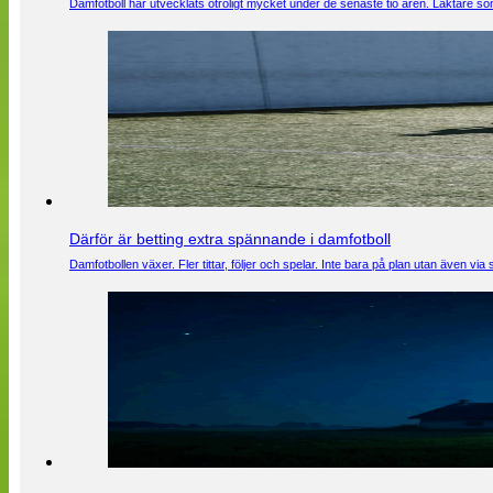
Damfotboll har utvecklats otroligt mycket under de senaste tio åren. Läktare som
Därför är betting extra spännande i damfotboll
Damfotbollen växer. Fler tittar, följer och spelar. Inte bara på plan utan även 