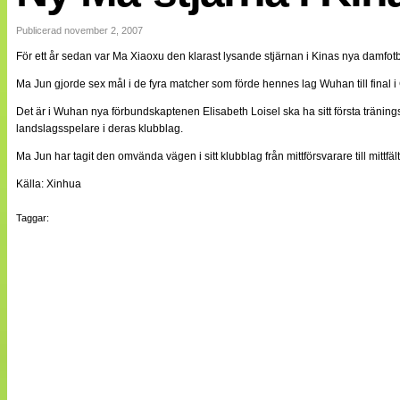
Internationellt
Bildreportage
Publicerad november 2, 2007
Arkiv
För ett år sedan var Ma Xiaoxu den klarast lysande stjärnan i Kinas nya damf
Bloggar
Lagen
Ma Jun gjorde sex mål i de fyra matcher som förde hennes lag Wuhan till final 
Webb-TV
Cuper
Det är i Wuhan nya förbundskaptenen Elisabeth Loisel ska ha sitt första tränin
Medlemsbilder
landslagsspelare i deras klubblag.
Till klubbkassan
Ma Jun har tagit den omvända vägen i sitt klubblag från mittförsvarare till mittfä
NÄTverket
Split vision
Källa: Xinhua
Om oss
Taggar:
Annonsera
Statistik
Tipsa Damfotboll
Kontakt