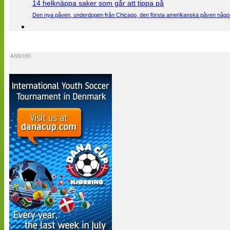
14 helknäppa saker som går att tippa på
Den nya påven, underdogen från Chicago, den första amerikanska påven någons
ANNONS