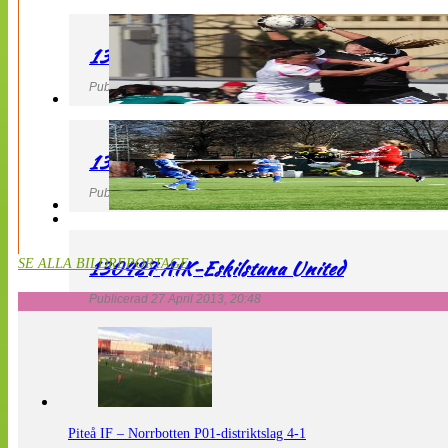
130427 IF Limhamn Bunkeflo – QBIK
Publicerad 27 April 2013, 21:10
130427 LdB FC Malmö – Mallbackens IF
Publicerad 27 April 2013, 20:54
130427 AIK-Eskilstuna United
SE ALLA BILDREPORTAGE
Publicerad 27 April 2013, 20:48
Piteå IF – Norrbotten P01-distriktslag 4-1