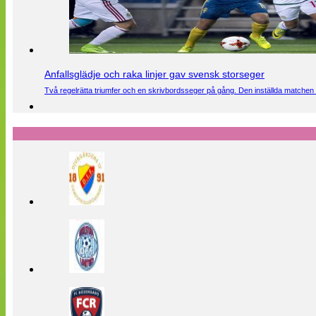
Anfallsglädje och raka linjer gav svensk storseger
Två regelrätta triumfer och en skrivbordsseger på gång. Den inställda matchen 