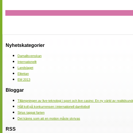
Nyhetskategorier
Damallsvenskan
Internationellt
Landslaget
Elitettan
EM 2013
Bloggar
Tillämpningen av live-teknologi i sport och live casino: En ny värld av realtidsund
Håll koll på konkurrensen i internationell damfotboll
Sirius tappat farten
Det känns som att en motion måste skrivas
RSS