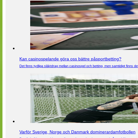
Kan casinospelande göra oss bättre påsportbetting?
Det finns tydliga släktdrag mellan casinospel och betting, men samtidigt finns
Varför Sverige, Norge och Danmark dominerardamfotbollen