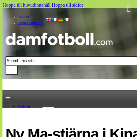
Hoppa till huvudinnehåll
Hoppa till sidfot
Kontakt
Tipsa Damfotboll
Sök
Nyheter
Damallsvenskan
Elitettan
Ny Ma-stjärna i Kin
Landslaget
EM 2013