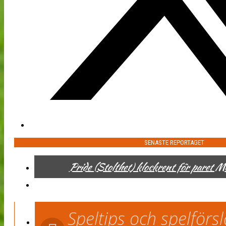
SENASTE REPORTAGET
Pride (Stolthet) klockrent för paret 
Speltips och spelför