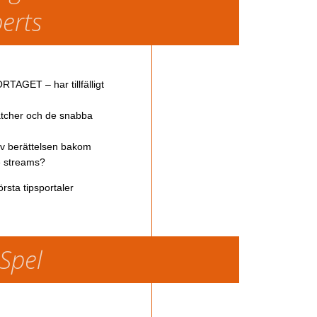
perts
TAGET – har tillfälligt
atcher och de snabba
av berättelsen bakom
ve streams?
rsta tipsportaler
 Spel