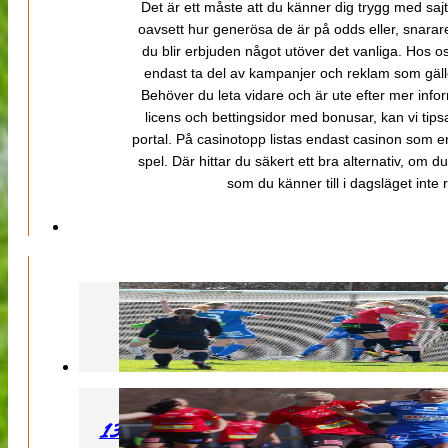
Det är ett måste att du känner dig trygg med sajt
oavsett hur generösa de är på odds eller, snarare b
du blir erbjuden något utöver det vanliga. Hos o
endast ta del av kampanjer och reklam som gäller
Behöver du leta vidare och är ute efter mer inf
licens och bettingsidor med bonusar, kan vi tips
portal. På casinotopp listas endast casinon som er
spel. Där hittar du säkert ett bra alternativ, om d
som du känner till i dagsläget inte rä
130427 LB 07 – QBIK