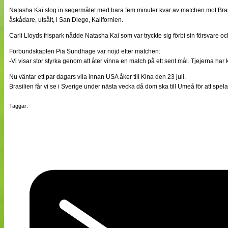
NÄTverket
Natasha Kai slog in segermålet med bara fem minuter kvar av matchen mot Bra
Split vision
åskådare, utsålt, i San Diego, Kalifornien.
Carli Lloyds frispark nådde Natasha Kai som var tryckte sig förbi sin försvare och 
Nyheter
Förbundskapten Pia Sundhage var nöjd efter matchen:
Bloggar
-Vi visar stor styrka genom att åter vinna en match på ett sent mål. Tjejerna har 
Lagen
Webb-TV
Nu väntar ett par dagars vila innan USA åker till Kina den 23 juli.
Cuper
Brasilien får vi se i Sverige under nästa vecka då dom ska till Umeå för att spela
Medlemmar
Medlemsbilder
Taggar:
Till klubbkassan
Om oss
NÄTverket
Split vision