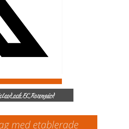
McLeod och FC Rosengård
slag med etablerade