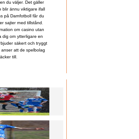
en du väljer. Det gäller
lir ännu viktigare ifall
ss på Damfotboll får du
 sajter med tillstånd.
ormation om casino utan
a dig om ytterligare en
bjuder säkert och tryggt
u anser att de spelbolag
cker till.