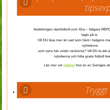
tipsex
Avdelningen damfotboll.com Xtra – tidigare REPOR
lagts på is.
Vill DU läsa mer än vad som hänt i helgens m
nyheterna
som syns här under veckorna? Vill DU ta del 
rubrikerna och hitta gratis fotboll li
Läs mer om
Oddset
hos en av Sveriges stö
Tryggt