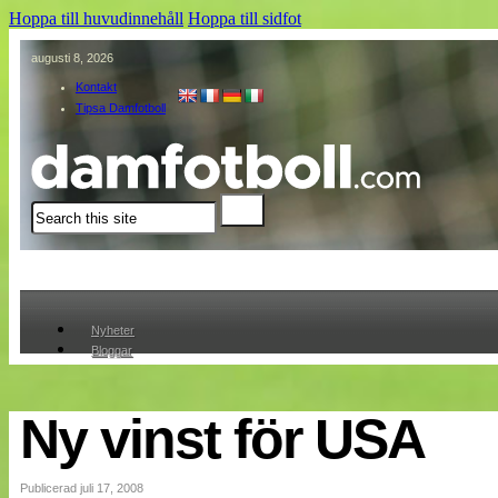
Hoppa till huvudinnehåll
Hoppa till sidfot
augusti 8, 2026
Kontakt
Tipsa Damfotboll
Sök
Nyheter
Bloggar
Lagen
Webb-TV
Cuper
Ny vinst för USA
Medlemmar
Medlemsbilder
Till klubbkassan
Publicerad juli 17, 2008
Om oss