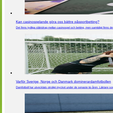
Kan casinospelande göra oss bättre påsportbetting?
Det finns tydliga släktdrag mellan casinospel och betting, men samtidigt finns
Varför Sverige, Norge och Danmark dominerardamfotbollen
Damfotboll har utvecklats otroligt mycket under de senaste tio åren. Läktare som