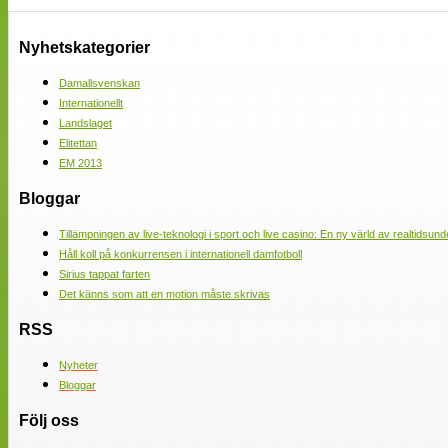
Nyhetskategorier
Damallsvenskan
Internationellt
Landslaget
Elitettan
EM 2013
Bloggar
Tillämpningen av live-teknologi i sport och live casino: En ny värld av realtidsund
Håll koll på konkurrensen i internationell damfotboll
Sirius tappat farten
Det känns som att en motion måste skrivas
RSS
Nyheter
Bloggar
Följ oss