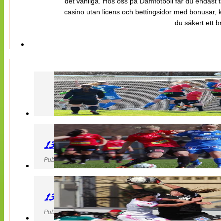
det vanliga. Hos oss på Damfotboll får du endast t
casino utan licens och bettingsidor med bonusar, ka
du säkert ett b
130427 LB 07 – QBIK
Publicerad 27 April 2013, 22:40
130427 IF Limhamn Bunkeflo – QBIK
Publicerad 27 April 2013, 21:10