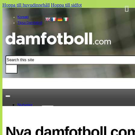
Hoppa till huvudinnehåll
Hoppa till sidfot
Kontakt
Tipsa Damfotboll
Sök
Nyheter
Damallsvenskan
Elitettan
Nya damfotboll.co
Landslaget
EM 2013