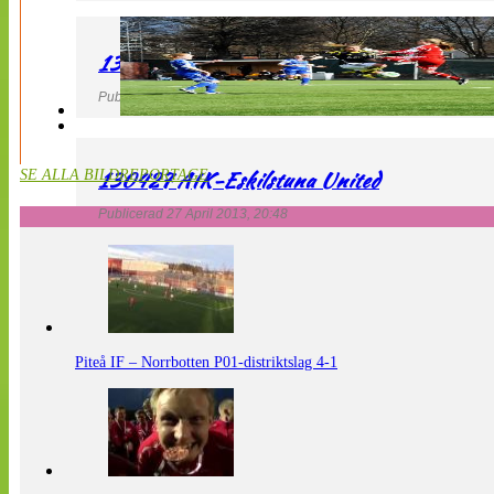
130427 LdB FC Malmö – Mallbackens IF
Publicerad 27 April 2013, 20:54
130427 AIK-Eskilstuna United
SE ALLA BILDREPORTAGE
Publicerad 27 April 2013, 20:48
Piteå IF – Norrbotten P01-distriktslag 4-1