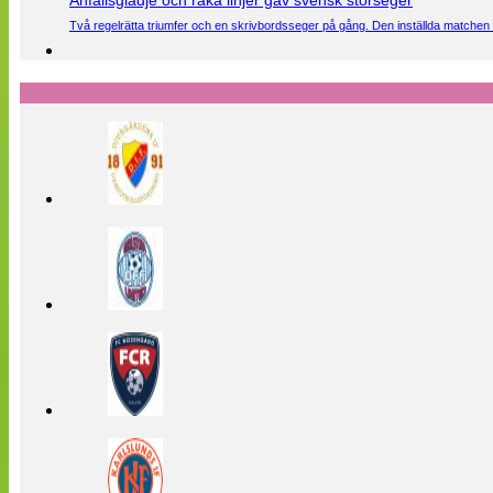
Anfallsglädje och raka linjer gav svensk storseger
Två regelrätta triumfer och en skrivbordsseger på gång. Den inställda matchen 