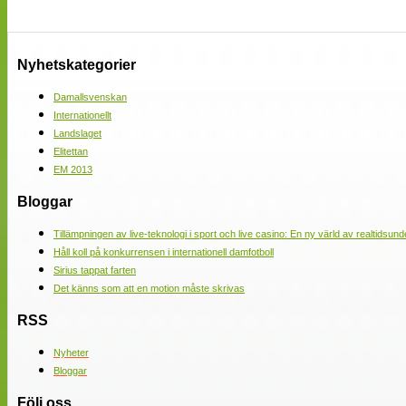
Nyhetskategorier
Damallsvenskan
Internationellt
Landslaget
Elitettan
EM 2013
Bloggar
Tillämpningen av live-teknologi i sport och live casino: En ny värld av realtidsund
Håll koll på konkurrensen i internationell damfotboll
Sirius tappat farten
Det känns som att en motion måste skrivas
RSS
Nyheter
Bloggar
Följ oss