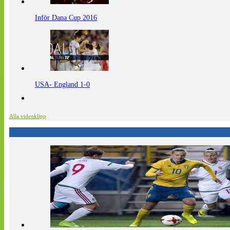
Inför Dana Cup 2016
USA- England 1-0
Alla videoklipp