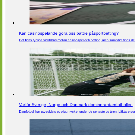
Kan casinospelande göra oss bättre påsportbetting?
Det finns tydliga släktdrag mellan casinospel och betting, men samtidigt finns
Varför Sverige, Norge och Danmark dominerardamfotbollen
Damfotboll har utvecklats otroligt mycket under de senaste tio åren. Läktare som