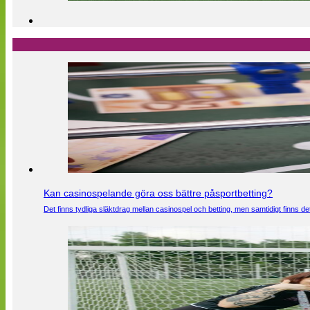
Kan casinospelande göra oss bättre påsportbetting?
Det finns tydliga släktdrag mellan casinospel och betting, men samtidigt finns