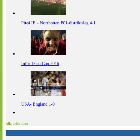
Piteå IF – Norrbotten P01-distriktslag 4-1
Inför Dana Cup 2016
USA- England 1-0
Alla videoklipp