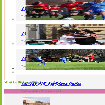
130427 LB 07 – QBIK
Publicerad 27 April 2013, 22:40
130427 IF Limhamn Bunkeflo – QBIK
Publicerad 27 April 2013, 21:10
130427 LdB FC Malmö – Mallbackens IF
Publicerad 27 April 2013, 20:54
130427 AIK-Eskilstuna United
SE ALLA BILDREPORTAGE
Publicerad 27 April 2013, 20:48