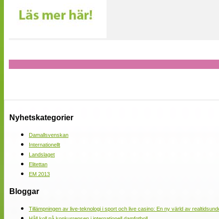
Nyhetskategorier
Damallsvenskan
Internationellt
Landslaget
Elitettan
EM 2013
Bloggar
Tillämpningen av live-teknologi i sport och live casino: En ny värld av realtidsund
Håll koll på konkurrensen i internationell damfotboll