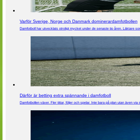
Varför Sverige, Norge och Danmark dominerardamfotbollen
Damfotboll har utvecklats otroligt mycket under de senaste tio åren. Läktare som
Därför är betting extra spännande i damfotboll
Damfotbollen växer. Fler tittar, följer och spelar. Inte bara på plan utan även 