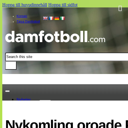
Hoppa till huvudinnehåll
Hoppa till sidfot
Kontakt
Tipsa Damfotboll
Sök
Nyheter
Damallsvenskan
Elitettan
Nykomling oroade 
Landslaget
EM 2013