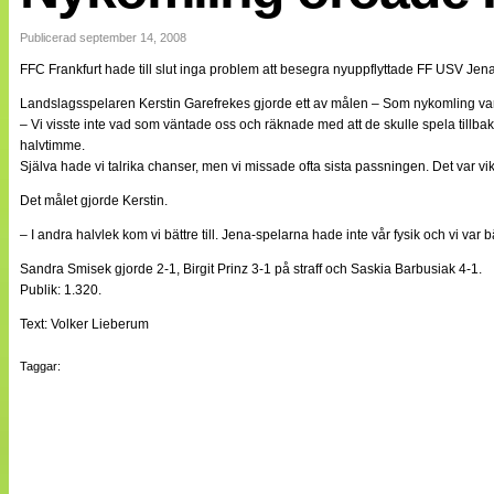
Internationellt
Bildreportage
Publicerad september 14, 2008
Arkiv
FFC Frankfurt hade till slut inga problem att besegra nyuppflyttade FF USV Jen
Bloggar
Lagen
Landslagsspelaren Kerstin Garefrekes gjorde ett av målen – Som nykomling var 
Webb-TV
– Vi visste inte vad som väntade oss och räknade med att de skulle spela tillba
Cuper
halvtimme.
Medlemsbilder
Själva hade vi talrika chanser, men vi missade ofta sista passningen. Det var vikti
Till klubbkassan
NÄTverket
Det målet gjorde Kerstin.
Split vision
Om oss
– I andra halvlek kom vi bättre till. Jena-spelarna hade inte vår fysik och vi var 
Sandra Smisek gjorde 2-1, Birgit Prinz 3-1 på straff och Saskia Barbusiak 4-1.
Annonsera
Publik: 1.320.
Statistik
Tipsa Damfotboll
Text: Volker Lieberum
Kontakt
Taggar: