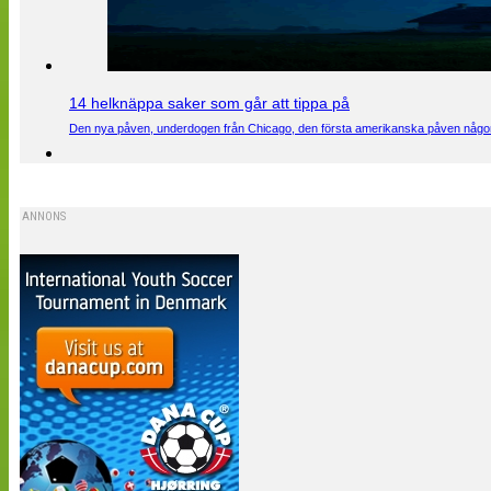
14 helknäppa saker som går att tippa på
Den nya påven, underdogen från Chicago, den första amerikanska påven någons
ANNONS