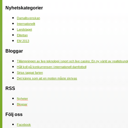
Nyhetskategorier
Damallsvenskan
Internationellt
Landslaget
Elitettan
EM 2013
Bloggar
Tillämpningen av live-teknologi i sport och live casino: En ny värld av realtidsund
Håll koll på konkurrensen i internationell damfotboll
Sirius tappat farten
Det känns som att en motion måste skrivas
RSS
Nyheter
Bloggar
Följ oss
Facebook