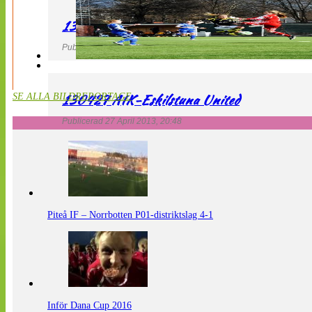
130427 LdB FC Malmö – Mallbackens IF
Publicerad 27 April 2013, 20:54
130427 AIK-Eskilstuna United
SE ALLA BILDREPORTAGE
Publicerad 27 April 2013, 20:48
Piteå IF – Norrbotten P01-distriktslag 4-1
Inför Dana Cup 2016