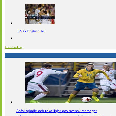
USA- England 1-0
Alla videoklipp
Anfallsglädje och raka linjer gav svensk storseger