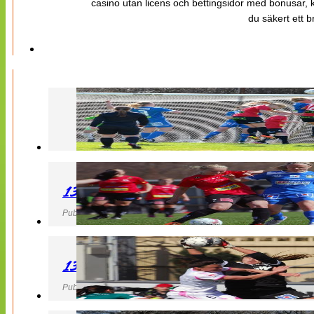
casino utan licens och bettingsidor med bonusar, ka
du säkert ett b
130427 LB 07 – QBIK
Publicerad 27 April 2013, 22:40
130427 IF Limhamn Bunkeflo – QBIK
Publicerad 27 April 2013, 21:10