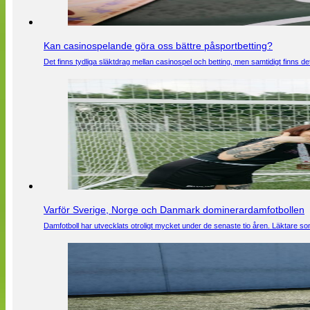
Kan casinospelande göra oss bättre påsportbetting?
Det finns tydliga släktdrag mellan casinospel och betting, men samtidigt finns
Varför Sverige, Norge och Danmark dominerardamfotbollen
Damfotboll har utvecklats otroligt mycket under de senaste tio åren. Läktare som