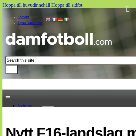
Hoppa till huvudinnehåll
Hoppa till sidfot
Kontakt
Tipsa Damfotboll
Sök
Nyheter
Damallsvenskan
Elitettan
Nytt F16-landslag
Landslaget
EM 2013