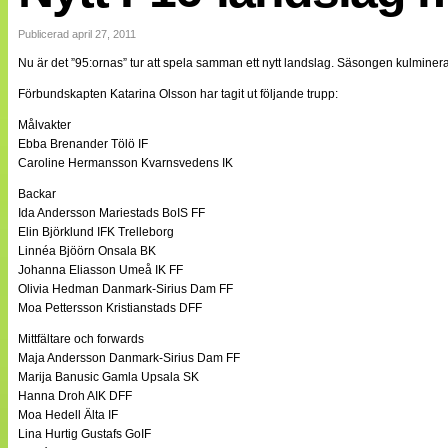
Internationellt
Bildreportage
Publicerad april 27, 2011
Arkiv
Nu är det ”95:ornas” tur att spela samman ett nytt landslag. Säsongen kulminer
Bloggar
Lagen
Förbundskapten Katarina Olsson har tagit ut följande trupp:
Webb-TV
Cuper
Målvakter
Medlemsbilder
Ebba Brenander Tölö IF
Till klubbkassan
Caroline Hermansson Kvarnsvedens IK
NÄTverket
Split vision
Backar
Om oss
Ida Andersson Mariestads BoIS FF
Elin Björklund IFK Trelleborg
Annonsera
Linnéa Bjöörn Onsala BK
Statistik
Johanna Eliasson Umeå IK FF
Tipsa Damfotboll
Olivia Hedman Danmark-Sirius Dam FF
Kontakt
Moa Pettersson Kristianstads DFF
Mittfältare och forwards
Maja Andersson Danmark-Sirius Dam FF
Marija Banusic Gamla Upsala SK
Hanna Droh AIK DFF
Moa Hedell Älta IF
Lina Hurtig Gustafs GoIF