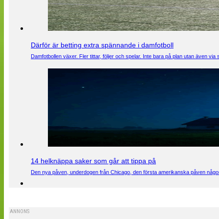
Därför är betting extra spännande i damfotboll
Damfotbollen växer. Fler tittar, följer och spelar. Inte bara på plan utan även 
14 helknäppa saker som går att tippa på
Den nya påven, underdogen från Chicago, den första amerikanska påven någons
ANNONS