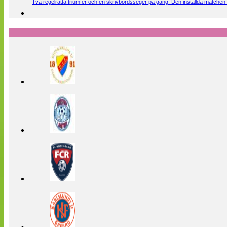
Två regelrätta triumfer och en skrivbordsseger på gång. Den inställda matchen 