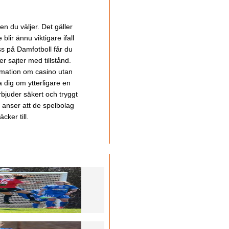
en du väljer. Det gäller
lir ännu viktigare ifall
ss på Damfotboll får du
 sajter med tillstånd.
ormation om casino utan
a dig om ytterligare en
bjuder säkert och tryggt
u anser att de spelbolag
cker till.