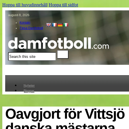
Hoppa till huvudinnehåll
Hoppa till sidfot
augusti 8, 2026
Kontakt
Tipsa Damfotboll
Sök
Nyheter
Bloggar
Lagen
Webb-TV
Cuper
Oavgjort för Vittsjö
Medlemmar
Medlemsbilder
danska mästarna
Till klubbkassan
Om oss