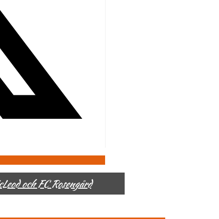
McLeod och FC Rosengård