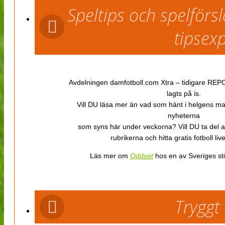
Speltips och spelför
tipsex
Avdelningen damfotboll.com Xtra – tidigare REPOR
lagts på is.
Vill DU läsa mer än vad som hänt i helgens m
nyheterna
som syns här under veckorna? Vill DU ta del 
rubrikerna och hitta gratis fotboll li
Läs mer om
Oddset
hos en av Sveriges stö
Tryggt