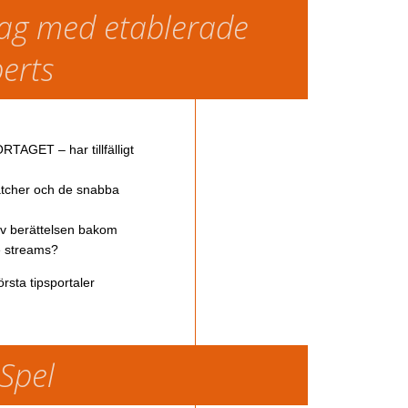
slag med etablerade
perts
TAGET – har tillfälligt
atcher och de snabba
av berättelsen bakom
ve streams?
rsta tipsportaler
 Spel