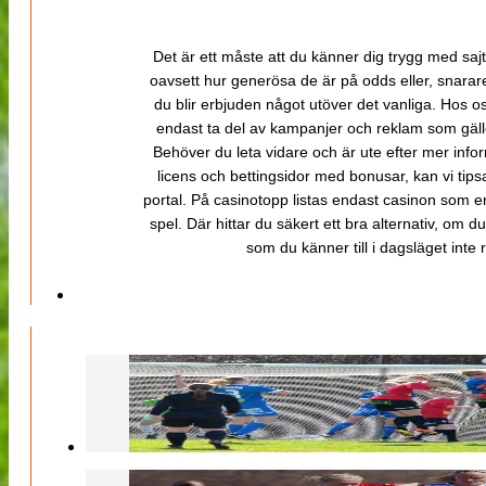
Det är ett måste att du känner dig trygg med sajt
oavsett hur generösa de är på odds eller, snarare b
du blir erbjuden något utöver det vanliga. Hos o
endast ta del av kampanjer och reklam som gäller
Behöver du leta vidare och är ute efter mer inf
licens och bettingsidor med bonusar, kan vi tips
portal. På casinotopp listas endast casinon som er
spel. Där hittar du säkert ett bra alternativ, om d
som du känner till i dagsläget inte rä