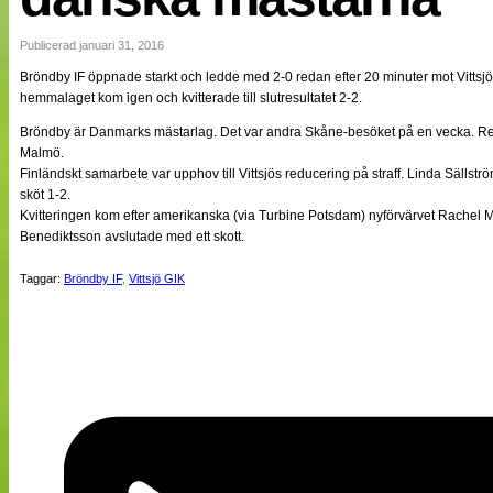
NÄTverket
Split vision
Publicerad januari 31, 2016
Bröndby IF öppnade starkt och ledde med 2-0 redan efter 20 minuter mot Vittsj
hemmalaget kom igen och kvitterade till slutresultatet 2-2.
Nyheter
Bloggar
Bröndby är Danmarks mästarlag. Det var andra Skåne-besöket på en vecka. Res
Lagen
Malmö.
Webb-TV
Finländskt samarbete var upphov till Vittsjös reducering på straff. Linda Säll
Cuper
sköt 1-2.
Medlemmar
Kvitteringen kom efter amerikanska (via Turbine Potsdam) nyförvärvet Rachel 
Medlemsbilder
Benediktsson avslutade med ett skott.
Till klubbkassan
Om oss
Taggar:
Bröndby IF
,
Vittsjö GIK
NÄTverket
Split vision