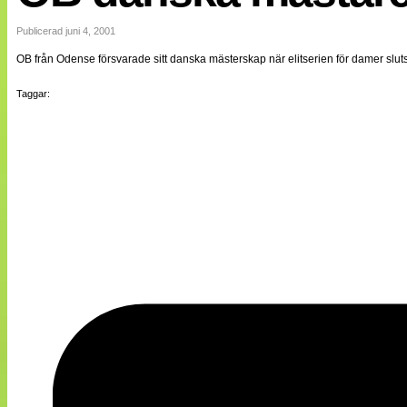
Internationellt
Bildreportage
Publicerad juni 4, 2001
Arkiv
OB från Odense försvarade sitt danska mästerskap när elitserien för damer slut
Bloggar
Lagen
Webb-TV
Taggar:
Cuper
Medlemsbilder
Till klubbkassan
NÄTverket
Split vision
Om oss
Annonsera
Statistik
Tipsa Damfotboll
Kontakt