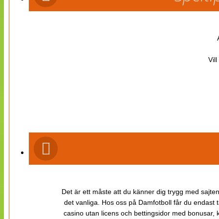
Vil
Det är ett måste att du känner dig trygg med sajten 
det vanliga. Hos oss på Damfotboll får du endast t
casino utan licens och bettingsidor med bonusar, ka