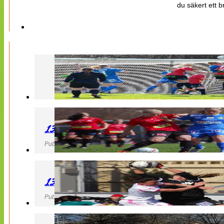
du säkert ett b
130427 LB 07 – QBIK
Publicerad 27 April 2013, 22:40
130427 IF Limhamn Bunkeflo – QBIK
Publicerad 27 April 2013, 21:10