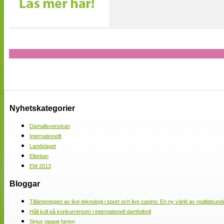
Nyhetskategorier
Damallsvenskan
Internationellt
Landslaget
Elitettan
EM 2013
Bloggar
Tillämpningen av live-teknologi i sport och live casino: En ny värld av realtidsund
Håll koll på konkurrensen i internationell damfotboll
Sirius tappat farten