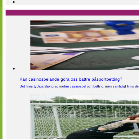
Kan casinospelande göra oss bättre påsportbetting?
Det finns tydliga släktdrag mellan casinospel och betting, men samtidigt finns