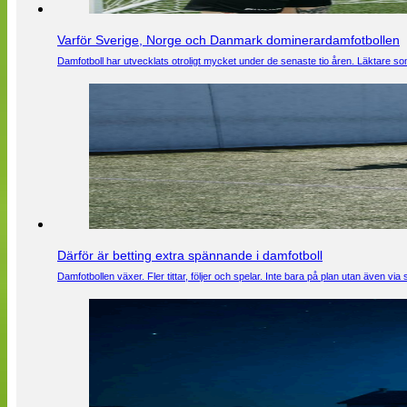
Varför Sverige, Norge och Danmark dominerardamfotbollen
Damfotboll har utvecklats otroligt mycket under de senaste tio åren. Läktare som
Därför är betting extra spännande i damfotboll
Damfotbollen växer. Fler tittar, följer och spelar. Inte bara på plan utan även 