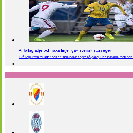
Anfallsglädje och raka linjer gav svensk storseger
Två regelrätta triumfer och en skrivbordsseger på gång. Den inställda matchen 