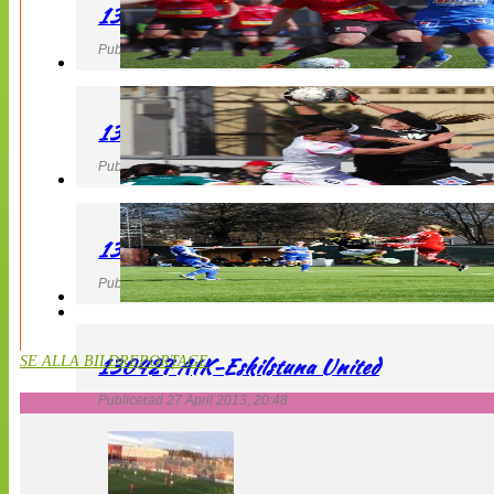
130427 LB 07 – QBIK
Publicerad 27 April 2013, 22:40
130427 IF Limhamn Bunkeflo – QBIK
Publicerad 27 April 2013, 21:10
130427 LdB FC Malmö – Mallbackens IF
Publicerad 27 April 2013, 20:54
130427 AIK-Eskilstuna United
SE ALLA BILDREPORTAGE
Publicerad 27 April 2013, 20:48