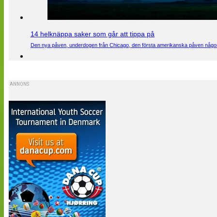
14 helknäppa saker som går att tippa på
Den nya påven, underdogen från Chicago, den första amerikanska påven någons
ANNONS