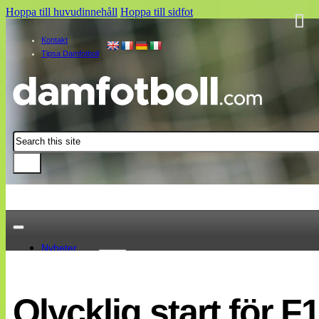
Hoppa till huvudinnehåll
Hoppa till sidfot
Kontakt
Tipsa Damfotboll
Sök
Nyheter
Damallsvenskan
Elitettan
Olycklig start för F
Landslaget
EM 2013