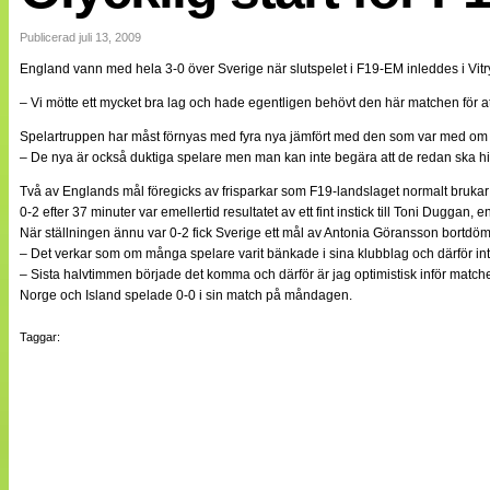
Internationellt
Bildreportage
Publicerad juli 13, 2009
Arkiv
England vann med hela 3-0 över Sverige när slutspelet i F19-EM inleddes i Vi
Bloggar
Lagen
– Vi mötte ett mycket bra lag och hade egentligen behövt den här matchen för att
Webb-TV
Cuper
Spelartruppen har måst förnyas med fyra nya jämfört med den som var med om at
Medlemsbilder
– De nya är också duktiga spelare men man kan inte begära att de redan ska hitta rä
Till klubbkassan
Två av Englands mål föregicks av frisparkar som F19-landslaget normalt brukar k
NÄTverket
Split vision
0-2 efter 37 minuter var emellertid resultatet av ett fint instick till Toni Duggan,
Om oss
När ställningen ännu var 0-2 fick Sverige ett mål av Antonia Göransson bortdömt
– Det verkar som om många spelare varit bänkade i sina klubblag och därför int
Annonsera
– Sista halvtimmen började det komma och därför är jag optimistisk inför mat
Statistik
Norge och Island spelade 0-0 i sin match på måndagen.
Tipsa Damfotboll
Kontakt
Taggar: