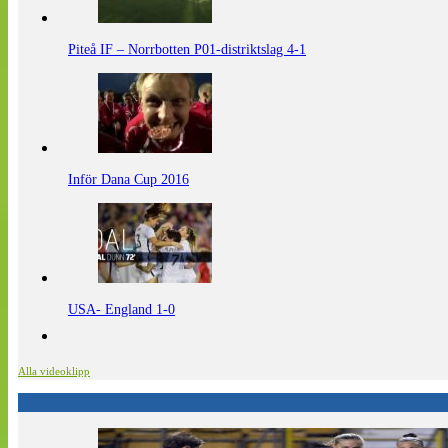
Piteå IF – Norrbotten P01-distriktslag 4-1
Inför Dana Cup 2016
USA- England 1-0
Alla videoklipp