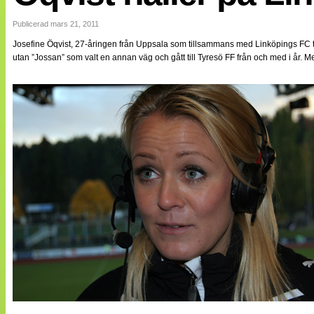
Internationellt
Bildreportage
Publicerad mars 21, 2011
Arkiv
Josefine Öqvist, 27-åringen från Uppsala som tillsammans med Linköpings FC 
Bloggar
utan ”Jossan” som valt en annan väg och gått till Tyresö FF från och med i år.
Lagen
Webb-TV
Cuper
Medlemsbilder
Till klubbkassan
NÄTverket
Split vision
Om oss
Annonsera
Statistik
Tipsa Damfotboll
Kontakt