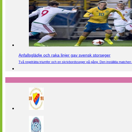
Anfallsglädje och raka linjer gav svensk storseger
Två regelrätta triumfer och en skrivbordsseger på gång. Den inställda matchen 