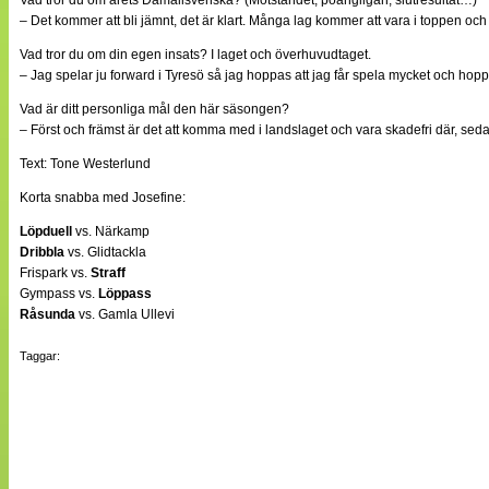
Vad tror du om årets Damallsvenska? (Motståndet, poängligan, slutresultat…)
– Det kommer att bli jämnt, det är klart. Många lag kommer att vara i toppen och 
Vad tror du om din egen insats? I laget och överhuvudtaget.
– Jag spelar ju forward i Tyresö så jag hoppas att jag får spela mycket och hoppa
Vad är ditt personliga mål den här säsongen?
– Först och främst är det att komma med i landslaget och vara skadefri där, seda
Text: Tone Westerlund
Korta snabba med Josefine:
Löpduell
vs. Närkamp
Dribbla
vs. Glidtackla
Frispark vs.
Straff
Gympass vs.
Löppass
Råsunda
vs. Gamla Ullevi
Taggar: