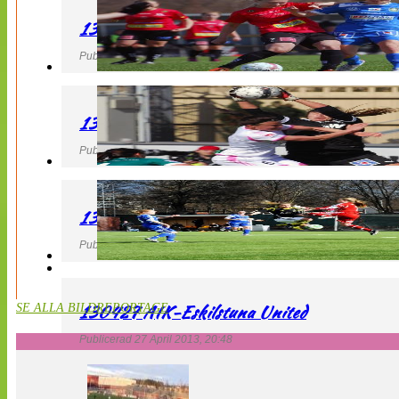
130427 LB 07 – QBIK
Publicerad 27 April 2013, 22:40
130427 IF Limhamn Bunkeflo – QBIK
Publicerad 27 April 2013, 21:10
130427 LdB FC Malmö – Mallbackens IF
Publicerad 27 April 2013, 20:54
130427 AIK-Eskilstuna United
SE ALLA BILDREPORTAGE
Publicerad 27 April 2013, 20:48