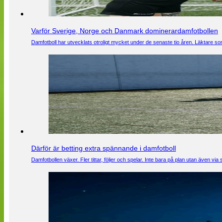
Varför Sverige, Norge och Danmark dominerardamfotbollen
Damfotboll har utvecklats otroligt mycket under de senaste tio åren. Läktare som
Därför är betting extra spännande i damfotboll
Damfotbollen växer. Fler tittar, följer och spelar. Inte bara på plan utan även 