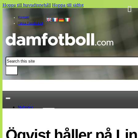
Hoppa till huvudinnehåll
Hoppa till sidfot
Kontakt
Tipsa Damfotboll
Sök
Nyheter
Damallsvenskan
Elitettan
Öqvist håller på Li
Landslaget
EM 2013