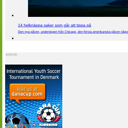
14 helknäppa saker som går att tippa på
Den nya påven, underdogen från Chicago, den första amerikanska påven någons
ANNONS