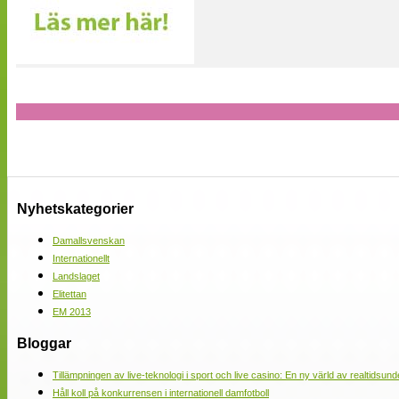
Nyhetskategorier
Damallsvenskan
Internationellt
Landslaget
Elitettan
EM 2013
Bloggar
Tillämpningen av live-teknologi i sport och live casino: En ny värld av realtidsund
Håll koll på konkurrensen i internationell damfotboll