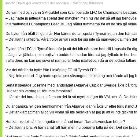
Josefin Öqvist ger kommentar i Radiosporten. Foto: Anette Börjesson
Du var med och vann SM-guldet som kvalificerade LFC för Champions League. Hu
– Jag hade ju jättegärna spelat den matchen men nu var det så att jag behövde en
internationellt i Champions League. Jag håller tummarna för att de ska gå vidar
Du byter från blått till gult i år. Hur känns det att spela i Tyresö-tröjan den här 
– Det känns jättebra. Våra tröjor är väl i och för sig inte så märkvärdiga, men det 
Flytten från LFC till Tyresö innebär ju att det blir närmare hem till Uppsala för di
– Jag trivs jättebra, min pojkvän bodde här sedan förut så jag flyttade in hos hon
träffa dem, nu kan jag sova ut när jag är ledig istället och då är det också lättare
Var det därför du bytte från Linköping FC till Tyresö FF?
– Nej, inte enbart. Jag hade spelat sex säsonger i Linköping och kände att jag b
Senast spelade Josefine med landslaget i Algarve Cup där Sverige åkte på förlu
Hur ser din vardag ut, förutom fotbollen?
– I år blir det bara fotboll eftersom det är så mycket läger för VM och så. Det bli
Du är ganska nyligen hemkommen från Algarve, där ni åkte ur efter förlust mot Jap
– Det är klart att man alltid vill vinna så lite besviken är jag ju att vi inte gick t
Hur känns det, så här, ungefär en månad innan Damallsvenskan börjar?
– Det känns bra. Vi har tränat rätt hårt men nu börjar vi lätta på det. Det ser bra u