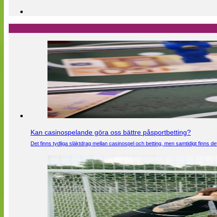
Kan casinospelande göra oss bättre påsportbetting?
Det finns tydliga släktdrag mellan casinospel och betting, men samtidigt finns