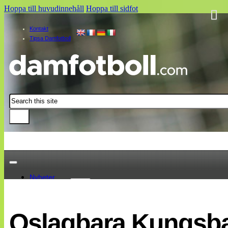
Hoppa till huvudinnehåll
Hoppa till sidfot
Kontakt
Tipsa Damfotboll
Sök
Nyheter
Damallsvenskan
Elitettan
Oslagbara Kungsb
Landslaget
EM 2013