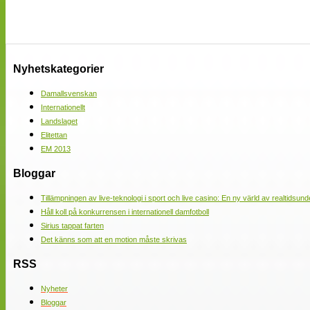
Nyhetskategorier
Damallsvenskan
Internationellt
Landslaget
Elitettan
EM 2013
Bloggar
Tillämpningen av live-teknologi i sport och live casino: En ny värld av realtidsund
Håll koll på konkurrensen i internationell damfotboll
Sirius tappat farten
Det känns som att en motion måste skrivas
RSS
Nyheter
Bloggar