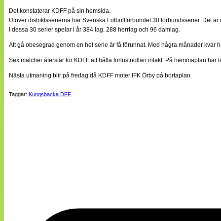
Det konstaterar KDFF på sin hemsida.
Utöver distriktsserierna har Svenska Fotbollförbundet 30 förbundsserier. Det är de
I dessa 30 serier spelar i år 384 lag. 288 herrlag och 96 damlag.
Att gå obesegrad genom en hel serie är få förunnat. Med några månader kvar ha
Sex matcher återstår för KDFF att hålla förlustnollan intakt. På hemmaplan har l
Nästa utmaning blir på fredag då KDFF möter IFK Örby på bortaplan.
Taggar:
Kungsbacka DFF