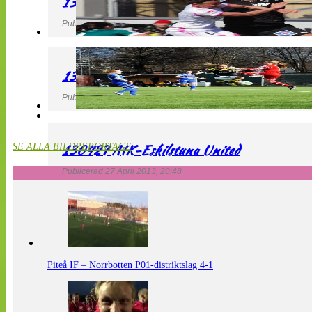
130427 IF Limhamn Bunkeflo – QBIK
Publicerad 27 April 2013, 21:10
130427 LdB FC Malmö – Mallbackens IF
Publicerad 27 April 2013, 20:54
130427 AIK-Eskilstuna United
SE ALLA BILDREPORTAGE
Publicerad 27 April 2013, 20:48
Piteå IF – Norrbotten P01-distriktslag 4-1