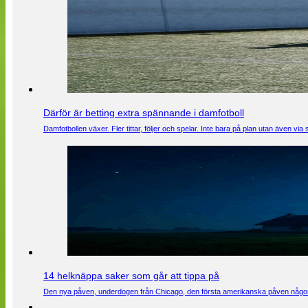
Därför är betting extra spännande i damfotboll
Damfotbollen växer. Fler tittar, följer och spelar. Inte bara på plan utan även 
14 helknäppa saker som går att tippa på
Den nya påven, underdogen från Chicago, den första amerikanska påven någons