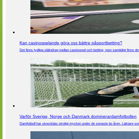
Kan casinospelande göra oss bättre påsportbetting?
Det finns tydliga släktdrag mellan casinospel och betting, men samtidigt finns
Varför Sverige, Norge och Danmark dominerardamfotbollen
Damfotboll har utvecklats otroligt mycket under de senaste tio åren. Läktare som