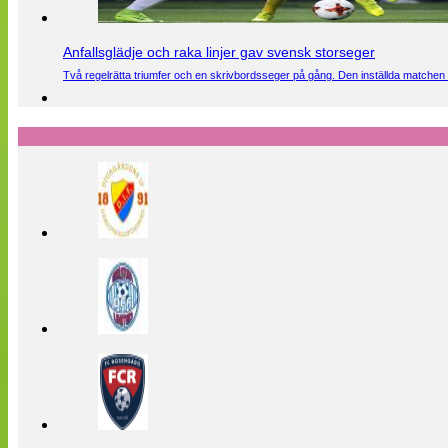
Anfallsglädje och raka linjer gav svensk storseger
Två regelrätta triumfer och en skrivbordsseger på gång. Den inställda matchen 