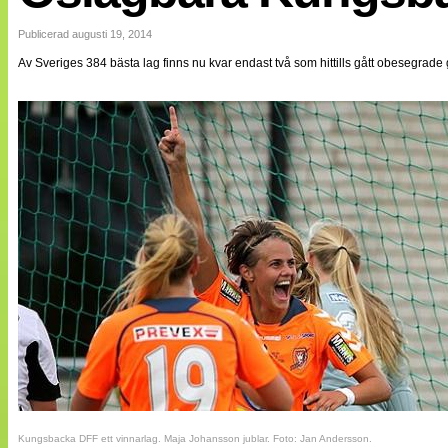
Internationellt
Bildreportage
Publicerad augusti 19, 2014
Arkiv
Av Sveriges 384 bästa lag finns nu kvar endast två som hittills gått obesegrade
Bloggar
Lagen
Webb-TV
Cuper
Medlemsbilder
Till klubbkassan
NÄTverket
Split vision
Om oss
Annonsera
Statistik
Tipsa Damfotboll
Kontakt
Kungsbacka DFF ett vinnarlag. Maja Johansson jublar. Foto: Jan Andersson.