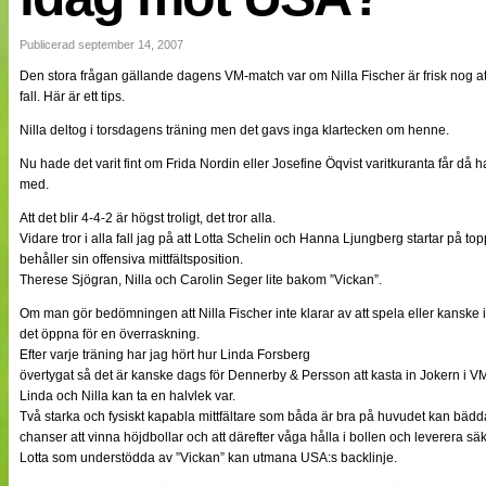
NÄTverket
Split vision
Publicerad september 14, 2007
Den stora frågan gällande dagens VM-match var om Nilla Fischer är frisk nog att 
fall. Här är ett tips.
Nyheter
Bloggar
Nilla deltog i torsdagens träning men det gavs inga klartecken om henne.
Lagen
Webb-TV
Nu hade det varit fint om Frida Nordin eller Josefine Öqvist varitkuranta får då ha
Cuper
med.
Medlemmar
Att det blir 4-4-2 är högst troligt, det tror alla.
Medlemsbilder
Vidare tror i alla fall jag på att Lotta Schelin och Hanna Ljungberg startar på to
Till klubbkassan
Om oss
behåller sin offensiva mittfältsposition.
NÄTverket
Therese Sjögran, Nilla och Carolin Seger lite bakom ”Vickan”.
Split vision
Om man gör bedömningen att Nilla Fischer inte klarar av att spela eller kanske 
det öppna för en överraskning.
Efter varje träning har jag hört hur Linda Forsberg
övertygat så det är kanske dags för Dennerby & Persson att kasta in Jokern i V
Linda och Nilla kan ta en halvlek var.
Två starka och fysiskt kapabla mittfältare som båda är bra på huvudet kan bädda 
chanser att vinna höjdbollar och att därefter våga hålla i bollen och leverera s
Lotta som understödda av ”Vickan” kan utmana USA:s backlinje.