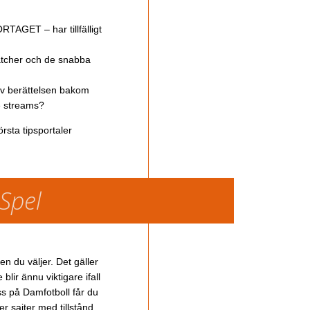
TAGET – har tillfälligt
atcher och de snabba
av berättelsen bakom
ve streams?
rsta tipsportaler
 Spel
en du väljer. Det gäller
lir ännu viktigare ifall
ss på Damfotboll får du
 sajter med tillstånd.