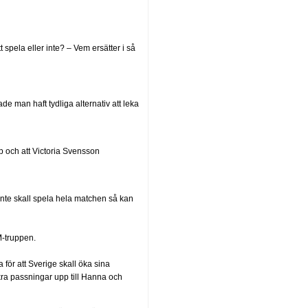
spela eller inte? – Vem ersätter i så
de man haft tydliga alternativ att leka
pp och att Victoria Svensson
inte skall spela hela matchen så kan
M-truppen.
för att Sverige skall öka sina
äkra passningar upp till Hanna och