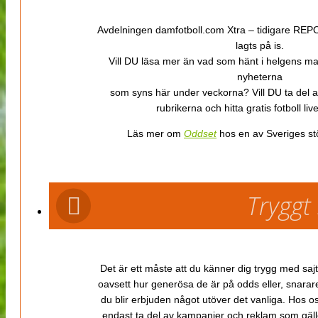
Avdelningen damfotboll.com Xtra – tidigare REPOR
lagts på is.
Vill DU läsa mer än vad som hänt i helgens m
nyheterna
som syns här under veckorna? Vill DU ta del 
rubrikerna och hitta gratis fotboll li
Läs mer om
Oddset
hos en av Sveriges stö
Tryggt
Det är ett måste att du känner dig trygg med sajt
oavsett hur generösa de är på odds eller, snarare b
du blir erbjuden något utöver det vanliga. Hos o
endast ta del av kampanjer och reklam som gäller