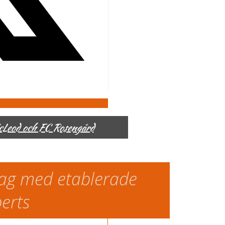
McLeod och FC Rosengård
slag med etablerade
perts