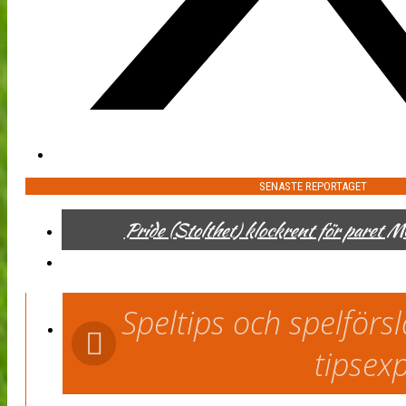
SENASTE REPORTAGET
Pride (Stolthet) klockrent för paret 
Speltips och spelför
tipsex