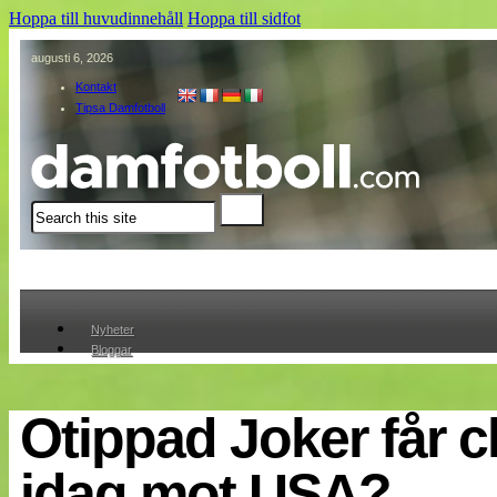
Hoppa till huvudinnehåll
Hoppa till sidfot
augusti 6, 2026
Kontakt
Tipsa Damfotboll
Sök
Nyheter
Bloggar
Lagen
Webb-TV
Cuper
Otippad Joker får 
Medlemmar
Medlemsbilder
idag mot USA?
Till klubbkassan
Om oss