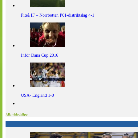
Piteå IF – Norrbotten P01-distriktslag 4-1
Inför Dana Cup 2016
USA- England 1-0
Alla videoklipp