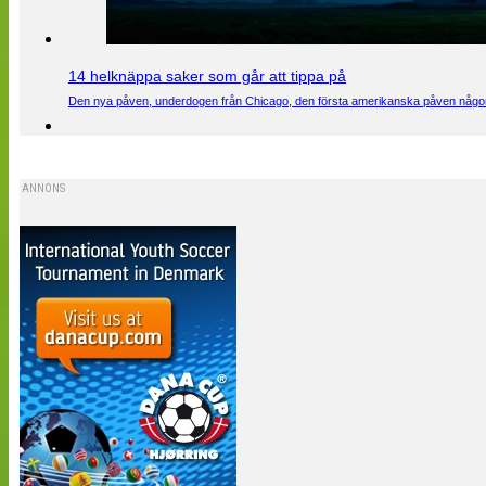
14 helknäppa saker som går att tippa på
Den nya påven, underdogen från Chicago, den första amerikanska påven någons
ANNONS