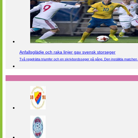
Anfallsglädje och raka linjer gav svensk storseger
Två regelrätta triumfer och en skrivbordsseger på gång. Den inställda matchen 