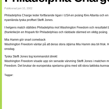
Internationellt
Bildreportage
Publicerad juni 10, 2002
Arkiv
Philadelphia Charge leder fortfarande ligan i USA en poäng före Atlanta och 
Bloggar
nyanlända tyska proffset Steffi Jones.
Lagen
Webb-TV
I helgens match ställdes Philadelphia mot Washington Freedom och resultatet bl
Cuper
(frankrike)in en frispark för Philadelphias och räddade därmed en viktig poäng.
Medlemsbilder
Till klubbkassan
Mia Hamm gör snart comeback
NÄTverket
Washington Freedom väntar på att deras stora stjärna Mia Hamm ska bli frisk. Ho
Split vision
onsdag.
Om oss
Tyska Steffi Jones tog kommandot direkt
Annonsera
Washington Freedom visade upp sin senaste värvning Steffi Jones i matchen mot Ph
Statistik
Freedom. Det brukar de europeiska spelarna göra med sitt stora taktiska kunna
Tipsa Damfotboll
Kontakt
Taggar: