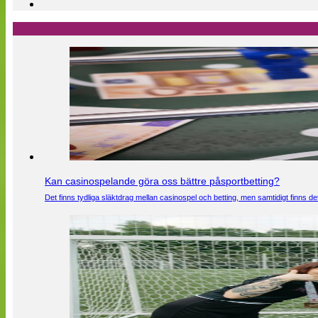
Kan casinospelande göra oss bättre påsportbetting?
Det finns tydliga släktdrag mellan casinospel och betting, men samtidigt finns