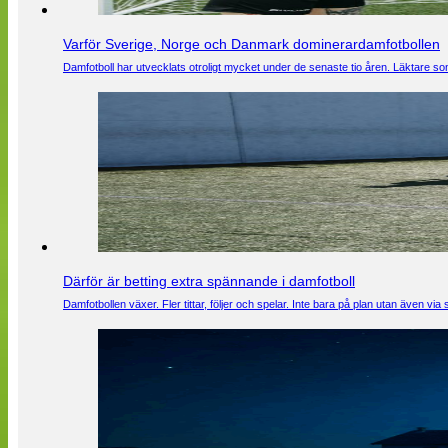
Varför Sverige, Norge och Danmark dominerardamfotbollen
Damfotboll har utvecklats otroligt mycket under de senaste tio åren. Läktare som
Därför är betting extra spännande i damfotboll
Damfotbollen växer. Fler tittar, följer och spelar. Inte bara på plan utan även 