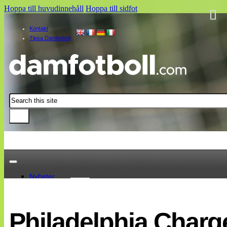
Hoppa till huvudinnehåll
Hoppa till sidfot
Kontakt
Tipsa Damfotboll
Sök
Nyheter
Damallsvenskan
Elitettan
Philadelphia Charge
Landslaget
EM 2013