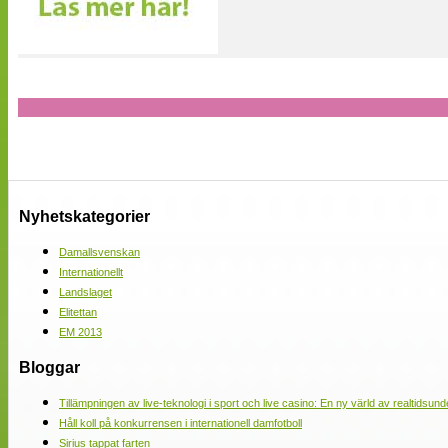
Nyhetskategorier
Damallsvenskan
Internationellt
Landslaget
Elitettan
EM 2013
Bloggar
Tillämpningen av live-teknologi i sport och live casino: En ny värld av realtidsund
Håll koll på konkurrensen i internationell damfotboll
Sirius tappat farten