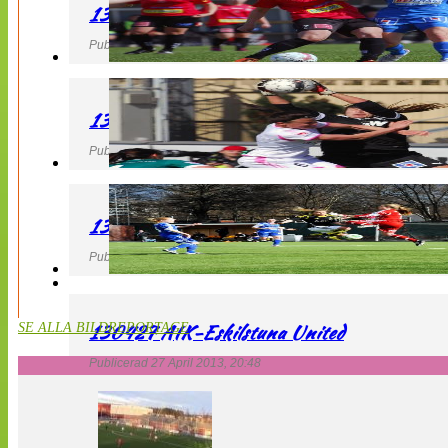
130427 LB 07 – QBIK
Publicerad 27 April 2013, 22:40
130427 IF Limhamn Bunkeflo – QBIK
Publicerad 27 April 2013, 21:10
130427 LdB FC Malmö – Mallbackens IF
Publicerad 27 April 2013, 20:54
130427 AIK-Eskilstuna United
SE ALLA BILDREPORTAGE
Publicerad 27 April 2013, 20:48