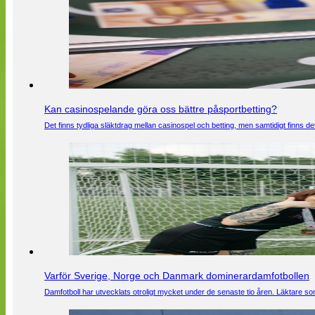
Kan casinospelande göra oss bättre påsportbetting?
Det finns tydliga släktdrag mellan casinospel och betting, men samtidigt finns
Varför Sverige, Norge och Danmark dominerardamfotbollen
Damfotboll har utvecklats otroligt mycket under de senaste tio åren. Läktare som