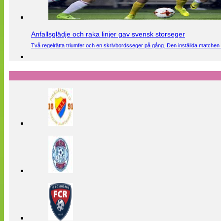
Anfallsglädje och raka linjer gav svensk storseger
Två regelrätta triumfer och en skrivbordsseger på gång. Den inställda matchen 