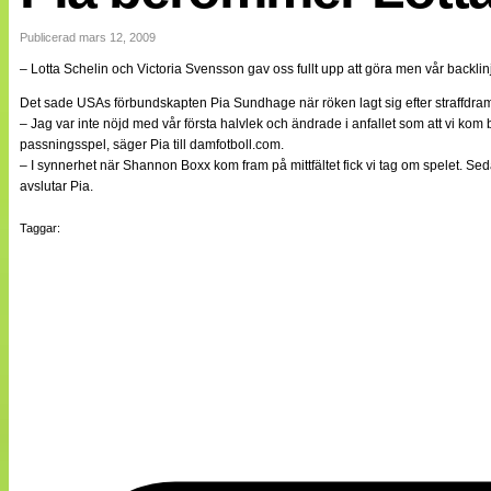
Internationellt
Bildreportage
Publicerad mars 12, 2009
Arkiv
– Lotta Schelin och Victoria Svensson gav oss fullt upp att göra men vår backlin
Bloggar
Lagen
Det sade USAs förbundskapten Pia Sundhage när röken lagt sig efter straffdram
Webb-TV
– Jag var inte nöjd med vår första halvlek och ändrade i anfallet som att vi 
Cuper
passningsspel, säger Pia till damfotboll.com.
Medlemsbilder
– I synnerhet när Shannon Boxx kom fram på mittfältet fick vi tag om spelet. Sedan 
Till klubbkassan
avslutar Pia.
NÄTverket
Split vision
Taggar:
Om oss
Annonsera
Statistik
Tipsa Damfotboll
Kontakt