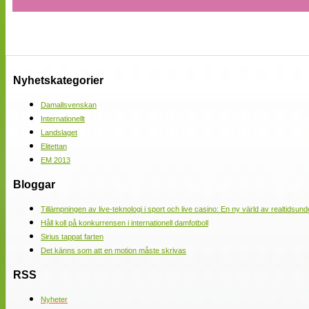
Nyhetskategorier
Damallsvenskan
Internationellt
Landslaget
Elitettan
EM 2013
Bloggar
Tillämpningen av live-teknologi i sport och live casino: En ny värld av realtidsund
Håll koll på konkurrensen i internationell damfotboll
Sirius tappat farten
Det känns som att en motion måste skrivas
RSS
Nyheter