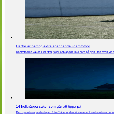
Därför är betting extra spännande i damfotboll
Damfotbollen växer. Fler tittar, följer och spelar. Inte bara på plan utan även 
14 helknäppa saker som går att tippa på
Den nya påven, underdogen från Chicago, den första amerikanska påven någons