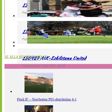
130427 IF Limhamn Bunkeflo – QBIK
Publicerad 27 April 2013, 21:10
130427 LdB FC Malmö – Mallbackens IF
Publicerad 27 April 2013, 20:54
130427 AIK-Eskilstuna United
SE ALLA BILDREPORTAGE
Publicerad 27 April 2013, 20:48
Piteå IF – Norrbotten P01-distriktslag 4-1