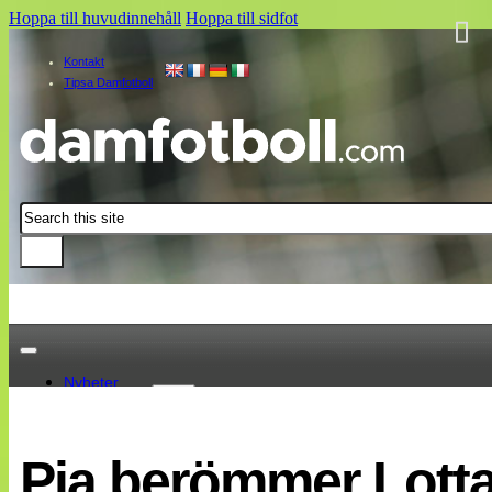
Hoppa till huvudinnehåll
Hoppa till sidfot
Kontakt
Tipsa Damfotboll
Sök
Nyheter
Damallsvenskan
Elitettan
Pia berömmer Lotta
Landslaget
EM 2013