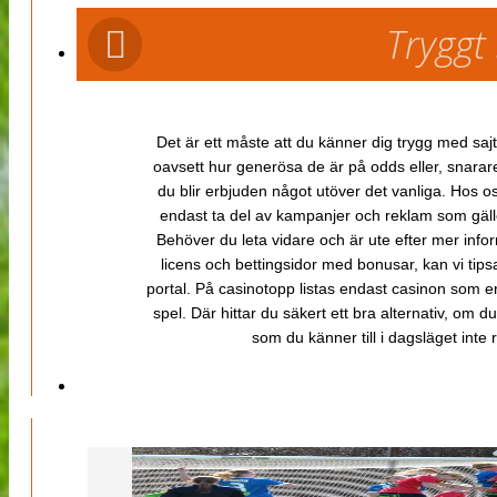
Tryggt
Det är ett måste att du känner dig trygg med sajt
oavsett hur generösa de är på odds eller, snarare b
du blir erbjuden något utöver det vanliga. Hos o
endast ta del av kampanjer och reklam som gäller
Behöver du leta vidare och är ute efter mer inf
licens och bettingsidor med bonusar, kan vi tips
portal. På casinotopp listas endast casinon som er
spel. Där hittar du säkert ett bra alternativ, om d
som du känner till i dagsläget inte rä