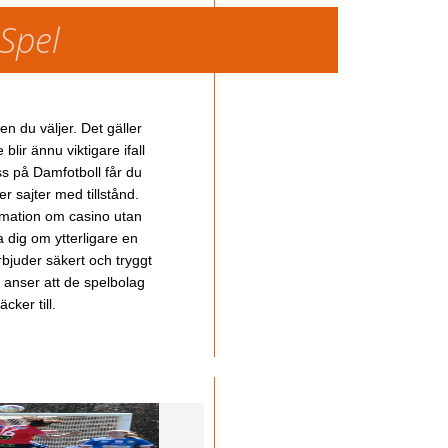
 Spel
en du väljer. Det gäller
lir ännu viktigare ifall
ss på Damfotboll får du
 sajter med tillstånd.
ormation om casino utan
a dig om ytterligare en
bjuder säkert och tryggt
u anser att de spelbolag
cker till.