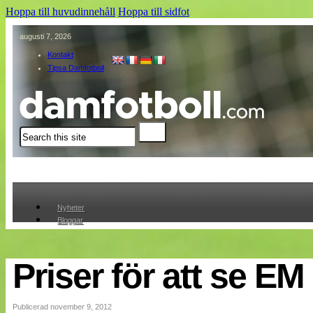
Hoppa till huvudinnehåll
Hoppa till sidfot
augusti 7, 2026
Kontakt
Tipsa Damfotboll
Sök
Nyheter
Bloggar
Lagen
Webb-TV
Cuper
Priser för att se EM
Medlemmar
Medlemsbilder
Till klubbkassan
Publicerad november 9, 2012
Om oss