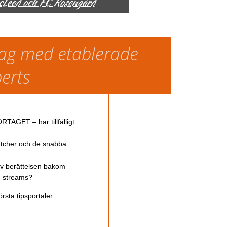
McLeod och FC Rosengård
slag med etablerade
perts
TAGET – har tillfälligt
atcher och de snabba
av berättelsen bakom
ve streams?
rsta tipsportaler