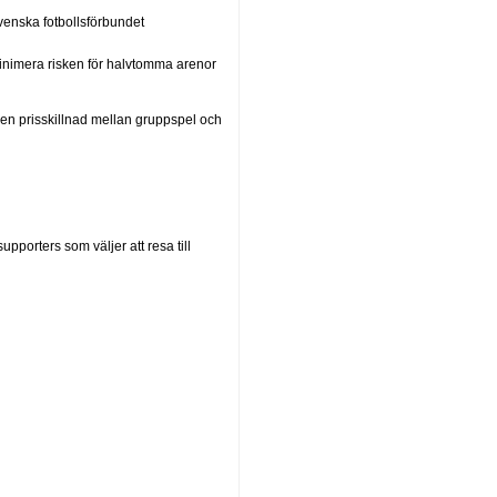
enska fotbollsförbundet
 minimera risken för halvtomma arenor
ngen prisskillnad mellan gruppspel och
porters som väljer att resa till