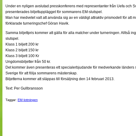
NÄTverket
Under en nyligen avslutad presskonferens med representanter från Uefa och Sv
Split vision
presenterades biljettupplägget för sommarens EM-slutspel.
Man har medvetet valt att använda sig av en väldigt attraktiv prismodell för att
förklarade turneringschef Göran Havik.
Nyheter
Samma biljettpris kommer att gälla för alla matcher under turneringen. Alltså i
Bloggar
slutspel.
Lagen
Klass 1 biljett 200 kr
Webb-TV
Klass 2 biljett 150 kr
Cuper
Klass 3 biljett 100 Kr
Medlemmar
Medlemsbilder
Ungdomsbiljetter från 50 kr.
Till klubbkassan
Det kommer även presenteras ett specialerbjudande för medverkande länders sup
Om oss
Sverige för att följa sommarens mästerskap.
NÄTverket
Biljetterna kommer att släppas till försäljning den 14 februari 2013.
Split vision
Text: Per Gullbransson
Taggar:
EM-lottningen