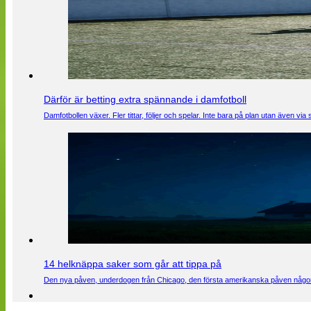
Därför är betting extra spännande i damfotboll
Damfotbollen växer. Fler tittar, följer och spelar. Inte bara på plan utan även 
14 helknäppa saker som går att tippa på
Den nya påven, underdogen från Chicago, den första amerikanska påven någons