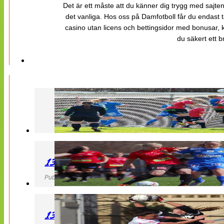
Det är ett måste att du känner dig trygg med sajten 
det vanliga. Hos oss på Damfotboll får du endast t
casino utan licens och bettingsidor med bonusar, ka
du säkert ett b
130427 LB 07 – QBIK
Publicerad 27 April 2013, 22:40
130427 IF Limhamn Bunkeflo – QBIK