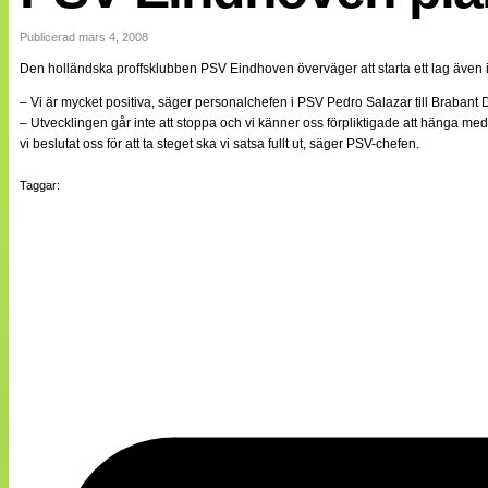
Internationellt
Bildreportage
Publicerad mars 4, 2008
Arkiv
Den holländska proffsklubben PSV Eindhoven överväger att starta ett lag även i
Bloggar
Lagen
– Vi är mycket positiva, säger personalchefen i PSV Pedro Salazar till Brabant
Webb-TV
– Utvecklingen går inte att stoppa och vi känner oss förpliktigade att hänga me
Cuper
vi beslutat oss för att ta steget ska vi satsa fullt ut, säger PSV-chefen.
Medlemsbilder
Till klubbkassan
Taggar:
NÄTverket
Split vision
Om oss
Annonsera
Statistik
Tipsa Damfotboll
Kontakt