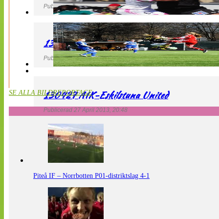
Publicerad 27 April 2013, 21:10
130427 LdB FC Malmö – Mallbackens IF
Publicerad 27 April 2013, 20:54
130427 AIK-Eskilstuna United
SE ALLA BILDREPORTAGE
Publicerad 27 April 2013, 20:48
Piteå IF – Norrbotten P01-distriktslag 4-1