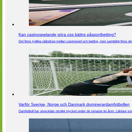
Kan casinospelande göra oss bättre påsportbetting?
Det finns tydliga släktdrag mellan casinospel och betting, men samtidigt finns
Varför Sverige, Norge och Danmark dominerardamfotbollen
Damfotboll har utvecklats otroligt mycket under de senaste tio åren. Läktare som