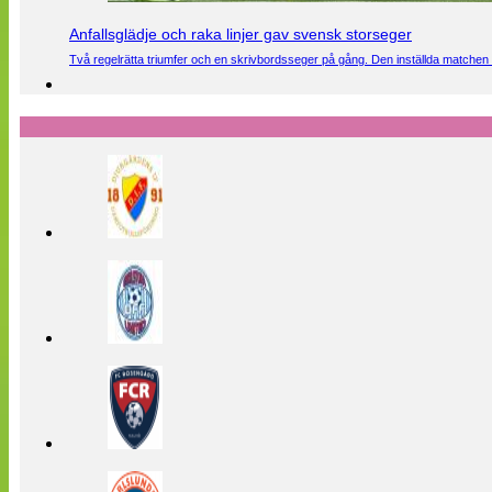
Anfallsglädje och raka linjer gav svensk storseger
Två regelrätta triumfer och en skrivbordsseger på gång. Den inställda matchen 