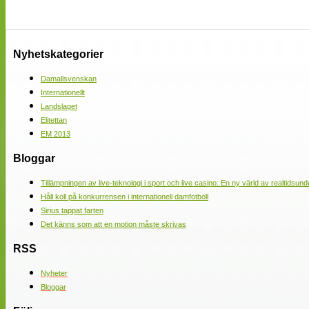
Nyhetskategorier
Damallsvenskan
Internationellt
Landslaget
Elitettan
EM 2013
Bloggar
Tillämpningen av live-teknologi i sport och live casino: En ny värld av realtidsund
Håll koll på konkurrensen i internationell damfotboll
Sirius tappat farten
Det känns som att en motion måste skrivas
RSS
Nyheter
Bloggar