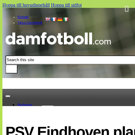
Hoppa till huvudinnehåll
Hoppa till sidfot
Kontakt
Tipsa Damfotboll
Sök
Nyheter
Damallsvenskan
Elitettan
PSV Eindhoven plan
Landslaget
EM 2013