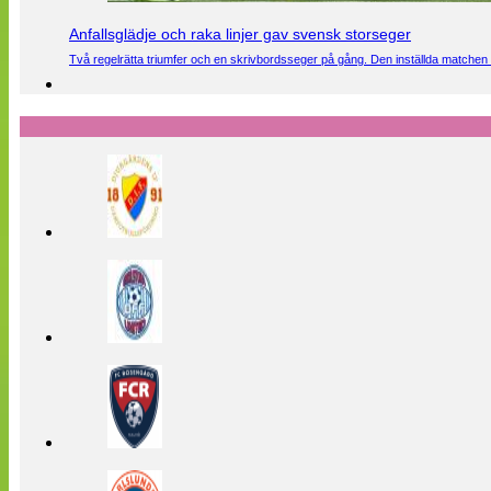
Anfallsglädje och raka linjer gav svensk storseger
Två regelrätta triumfer och en skrivbordsseger på gång. Den inställda matchen 