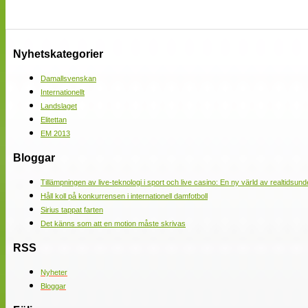
Nyhetskategorier
Damallsvenskan
Internationellt
Landslaget
Elitettan
EM 2013
Bloggar
Tillämpningen av live-teknologi i sport och live casino: En ny värld av realtidsund
Håll koll på konkurrensen i internationell damfotboll
Sirius tappat farten
Det känns som att en motion måste skrivas
RSS
Nyheter
Bloggar