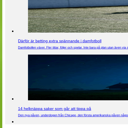
Därför är betting extra spännande i damfotboll
Damfotbollen växer. Fler tittar, följer och spelar. Inte bara på plan utan även 
14 helknäppa saker som går att tippa på
Den nya påven, underdogen från Chicago, den första amerikanska påven någons