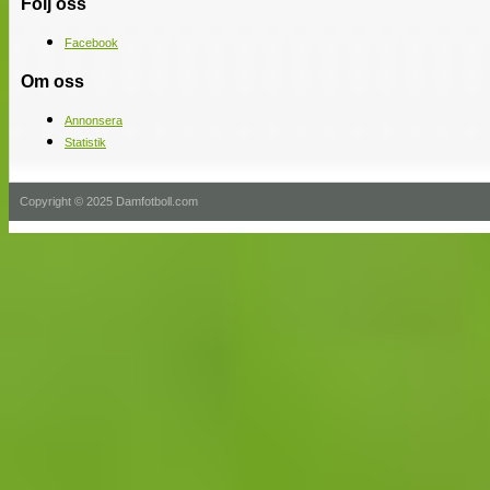
Följ oss
Facebook
Om oss
Annonsera
Statistik
Copyright © 2025 Damfotboll.com