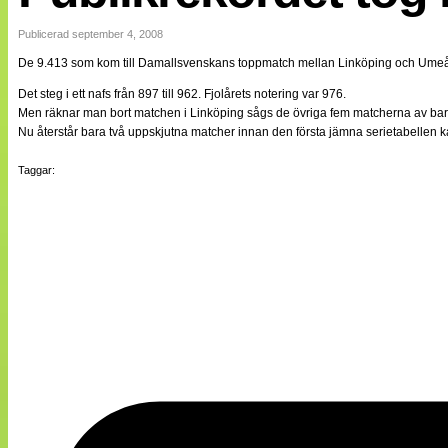
Internationellt
Bildreportage
Publicerad september 4, 2008
Arkiv
De 9.413 som kom till Damallsvenskans toppmatch mellan Linköping och Umeå IK bid
Bloggar
Lagen
Det steg i ett nafs från 897 till 962. Fjolårets notering var 976.
Webb-TV
Men räknar man bort matchen i Linköping sågs de övriga fem matcherna av bara 
Cuper
Nu återstår bara två uppskjutna matcher innan den första jämna serietabelle
Medlemsbilder
Till klubbkassan
Taggar:
NÄTverket
Split vision
Om oss
Annonsera
Statistik
Tipsa Damfotboll
Kontakt