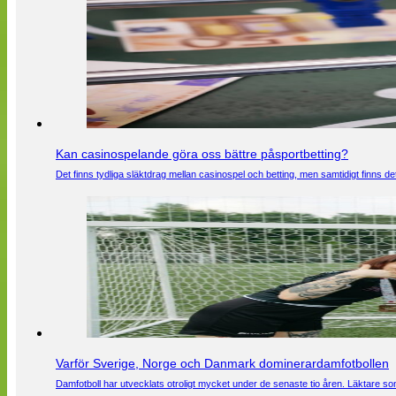
Kan casinospelande göra oss bättre påsportbetting?
Det finns tydliga släktdrag mellan casinospel och betting, men samtidigt finns
Varför Sverige, Norge och Danmark dominerardamfotbollen
Damfotboll har utvecklats otroligt mycket under de senaste tio åren. Läktare som