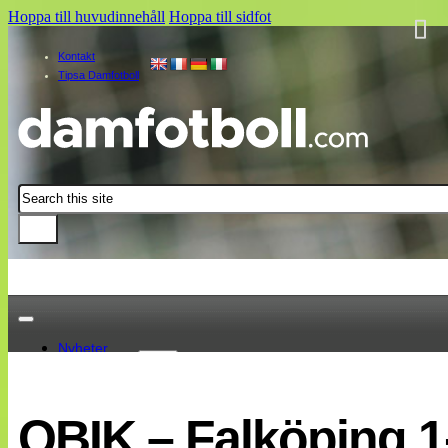
Hoppa till huvudinnehåll
Hoppa till sidfot
Kontakt
Tipsa Damfotboll
Sök
Nyheter
Damallsvenskan
Elitettan
QBIK – Falköping 1
Landslaget
EM 2013