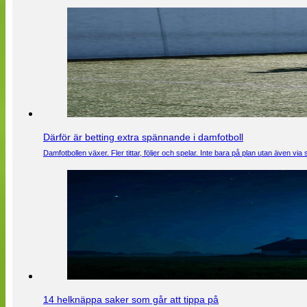
Därför är betting extra spännande i damfotboll
Damfotbollen växer. Fler tittar, följer och spelar. Inte bara på plan utan även 
14 helknäppa saker som går att tippa på