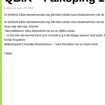
Internationellt
Bildreportage
Publicerad mars 29, 2008
Arkiv
Av fjolårets båda damallsvenska lag återstod nästan bara klubbnamnen när de 
Bloggar
Lagen
Av fjolårets båda damallsvenska lag återstod nästan bara klubbnamnen när de 
Webb-TV
drog iväg rakt upp i krysset.
Cuper
Yttermittfältaren Stina Björkström var en av QBIKs bästa.
Medlemsbilder
– Vi har inte alls kunnat träna som vi borde p g a att många spelare varit sju
Till klubbkassan
Krister Engström.
NÄTverket
Mittbackparet Charlotte Arbahamsson – Sara Renström var en stark enhet.
Split vision
Om oss
Taggar:
Annonsera
Statistik
Tipsa Damfotboll
Kontakt