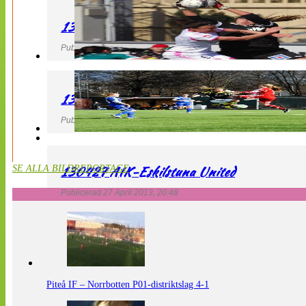
130427 IF Limhamn Bunkeflo – QBIK
Publicerad 27 April 2013, 21:10
130427 LdB FC Malmö – Mallbackens IF
Publicerad 27 April 2013, 20:54
130427 AIK-Eskilstuna United
SE ALLA BILDREPORTAGE
Publicerad 27 April 2013, 20:48
Piteå IF – Norrbotten P01-distriktslag 4-1