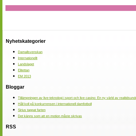
Nyhetskategorier
Damallsvenskan
Internationellt
Landslaget
Elitettan
EM 2013
Bloggar
Tillämpningen av live-teknologi i sport och live casino: En ny värld av realtidsund
Håll koll på konkurrensen i internationell damfotboll
Sirius tappat farten
Det känns som att en motion måste skrivas
RSS