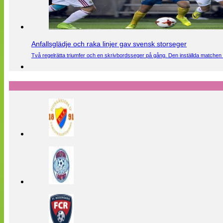
Anfallsglädje och raka linjer gav svensk storseger
Två regelrätta triumfer och en skrivbordsseger på gång. Den inställda matchen 