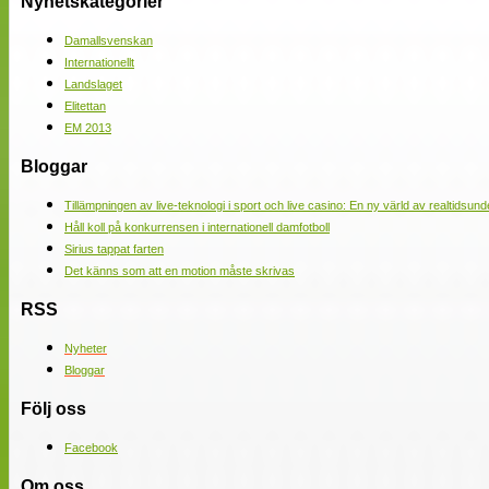
Nyhetskategorier
Damallsvenskan
Internationellt
Landslaget
Elitettan
EM 2013
Bloggar
Tillämpningen av live-teknologi i sport och live casino: En ny värld av realtidsund
Håll koll på konkurrensen i internationell damfotboll
Sirius tappat farten
Det känns som att en motion måste skrivas
RSS
Nyheter
Bloggar
Följ oss
Facebook
Om oss