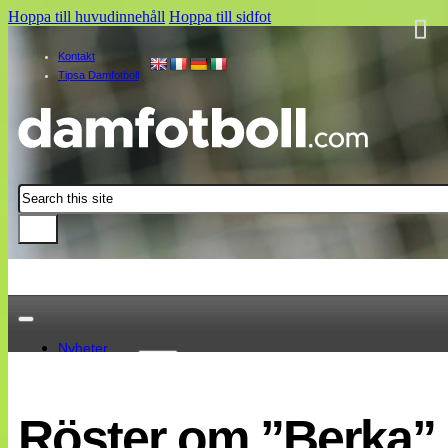
Hoppa till huvudinnehåll
Hoppa till sidfot
Kontakt
Tipsa Damfotboll
Sök
Nyheter
Damallsvenskan
Elitettan
Röster om ”Berka”
Landslaget
EM 2013