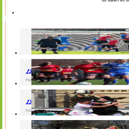
du säkert ett b
130427 LB 07 – QBIK
Publicerad 27 April 2013, 22:40
130427 IF Limhamn Bunkeflo – QBIK
Publicerad 27 April 2013, 21:10