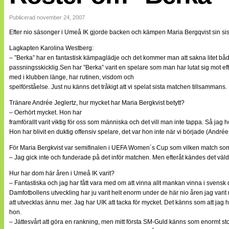
Internationellt
Bildreportage
Publicerad november 24, 2007
Arkiv
Efter nio säsonger i Umeå IK gjorde backen och kämpen Maria Bergqvist sin sis
Bloggar
Lagen
Lagkapten Karolina Westberg:
Webb-TV
– ”Berka” har en fantastisk kämpaglädje och det kommer man att sakna litet både 
Cuper
passningsskicklig.Sen har ”Berka” varit en spelare som man har lutat sig mot ef
Medlemsbilder
med i klubben länge, har rutinen, visdom och
Till klubbkassan
spelförståelse. Just nu känns det tråkigt att vi spelat sista matchen tillsammans.
NÄTverket
Split vision
Tränare Andrée Jeglertz, hur mycket har Maria Bergkvist betytt?
Om oss
– Oerhört mycket. Hon har
framförallt varit viktig för oss som människa och det vill man inte tappa. Så jag 
Annonsera
Hon har blivit en duktig offensiv spelare, det var hon inte när vi började (Andrée
Statistik
Tipsa Damfotboll
För Maria Bergkvist var semifinalen i UEFA Women´s Cup som vilken match som h
Kontakt
– Jag gick inte och funderade på det inför matchen. Men efteråt kändes det väldig
Hur har dom här åren i Umeå IK varit?
– Fantastiska och jag har fått vara med om att vinna allt mankan vinna i svensk
Damfotbollens utveckling har ju varit helt enorm under de här nio åren jag varit 
att utvecklas ännu mer. Jag har UIK att tacka för mycket. Det känns som att jag h
hon.
– Jättesvårt att göra en rankning, men mitt första SM-Guld känns som enormt stor