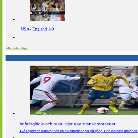
USA- England 1-0
Alla videoklipp
Anfallsglädje och raka linjer gav svensk storseger
Två regelrätta triumfer och en skrivbordsseger på gång. Den inställda matchen 