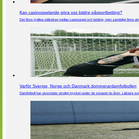
Kan casinospelande göra oss bättre påsportbetting?
Det finns tydliga släktdrag mellan casinospel och betting, men samtidigt finns
Varför Sverige, Norge och Danmark dominerardamfotbollen
Damfotboll har utvecklats otroligt mycket under de senaste tio åren. Läktare som