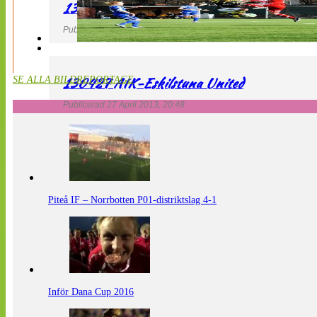
130427 LdB FC Malmö – Mallbackens IF
Publicerad 27 April 2013, 20:54
130427 AIK-Eskilstuna United
SE ALLA BILDREPORTAGE
Publicerad 27 April 2013, 20:48
Piteå IF – Norrbotten P01-distriktslag 4-1
Inför Dana Cup 2016