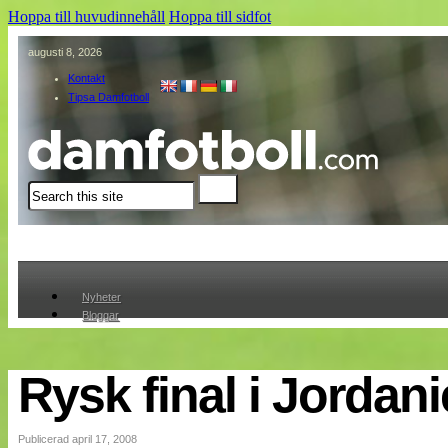
Hoppa till huvudinnehåll
Hoppa till sidfot
augusti 8, 2026
Kontakt
Tipsa Damfotboll
Sök
Nyheter
Bloggar
Lagen
Webb-TV
Cuper
Rysk final i Jordan
Medlemmar
Medlemsbilder
Till klubbkassan
Publicerad april 17, 2008
Om oss