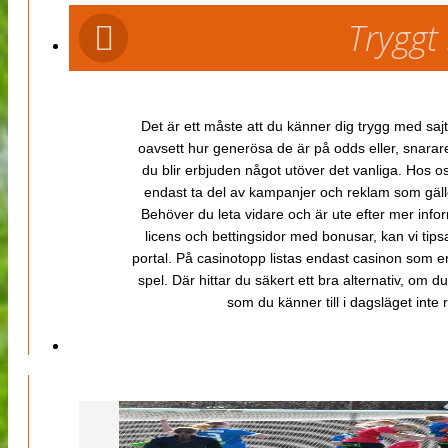
Tryggt
Det är ett måste att du känner dig trygg med sajt
oavsett hur generösa de är på odds eller, snarare b
du blir erbjuden något utöver det vanliga. Hos o
endast ta del av kampanjer och reklam som gäller
Behöver du leta vidare och är ute efter mer inf
licens och bettingsidor med bonusar, kan vi tips
portal. På casinotopp listas endast casinon som er
spel. Där hittar du säkert ett bra alternativ, om d
som du känner till i dagsläget inte rä