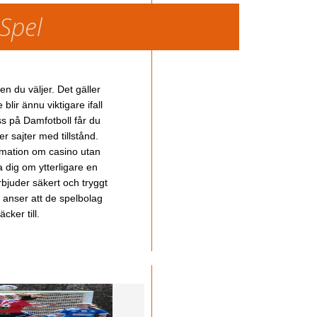
 Spel
en du väljer. Det gäller
lir ännu viktigare ifall
ss på Damfotboll får du
 sajter med tillstånd.
ormation om casino utan
a dig om ytterligare en
bjuder säkert och tryggt
u anser att de spelbolag
cker till.