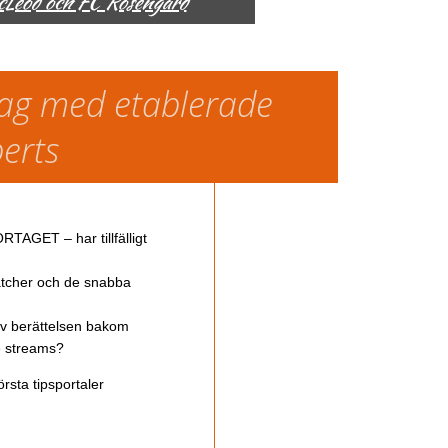
McLeod och FC Rosengård
slag med etablerade
perts
TAGET – har tillfälligt
atcher och de snabba
av berättelsen bakom
ve streams?
rsta tipsportaler