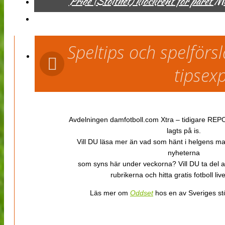
Pride (Stolthet) klockrent för paret 
Speltips och spelför
tipsex
Avdelningen damfotboll.com Xtra – tidigare REPOR
lagts på is.
Vill DU läsa mer än vad som hänt i helgens m
nyheterna
som syns här under veckorna? Vill DU ta del 
rubrikerna och hitta gratis fotboll li
Läs mer om
Oddset
hos en av Sveriges stö