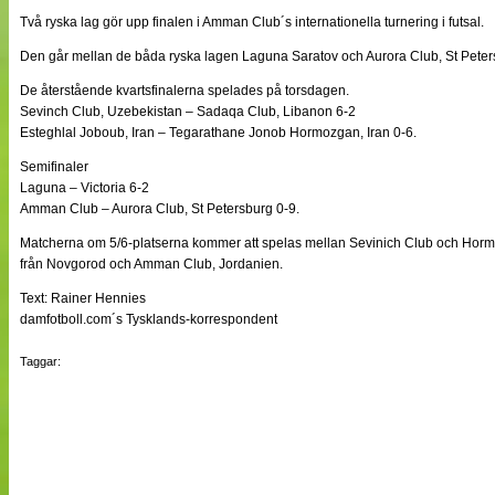
NÄTverket
Två ryska lag gör upp finalen i Amman Club´s internationella turnering i futsal.
Split vision
Den går mellan de båda ryska lagen Laguna Saratov och Aurora Club, St Peter
De återstående kvartsfinalerna spelades på torsdagen.
Nyheter
Sevinch Club, Uzebekistan – Sadaqa Club, Libanon 6-2
Bloggar
Esteghlal Joboub, Iran – Tegarathane Jonob Hormozgan, Iran 0-6.
Lagen
Webb-TV
Semifinaler
Cuper
Laguna – Victoria 6-2
Medlemmar
Amman Club – Aurora Club, St Petersburg 0-9.
Medlemsbilder
Matcherna om 5/6-platserna kommer att spelas mellan Sevinich Club och Hormo
Till klubbkassan
Om oss
från Novgorod och Amman Club, Jordanien.
NÄTverket
Text: Rainer Hennies
Split vision
damfotboll.com´s Tysklands-korrespondent
Taggar: