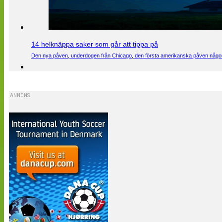
14 helknäppa saker som går att tippa på
Den nya påven, underdogen från Chicago, den första amerikanska påven någons
ANNONS