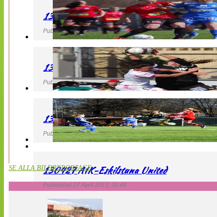
130427 LB 07 – QBIK
Publicerad 27 April 2013, 22:40
130427 IF Limhamn Bunkeflo – QBIK
Publicerad 27 April 2013, 21:10
130427 LdB FC Malmö – Mallbackens IF
Publicerad 27 April 2013, 20:54
130427 AIK-Eskilstuna United
SE ALLA BILDREPORTAGE
Publicerad 27 April 2013, 20:48