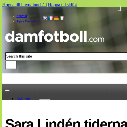
Hoppa till huvudinnehåll
Hoppa till sidfot
Kontakt
Tipsa Damfotboll
Sök
Nyheter
Damallsvenskan
Elitettan
Sara Lindén tiderna
Landslaget
EM 2013