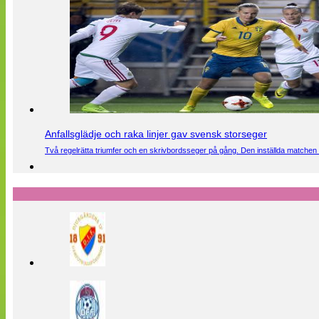
Anfallsglädje och raka linjer gav svensk storseger
Två regelrätta triumfer och en skrivbordsseger på gång. Den inställda matchen 