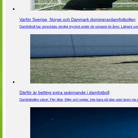
Varför Sverige, Norge och Danmark dominerardamfotbollen
Damfotboll har utvecklats otroligt mycket under de senaste tio åren. Läktare som
Därför är betting extra spännande i damfotboll
Damfotbollen växer. Fler tittar, följer och spelar. Inte bara på plan utan även 