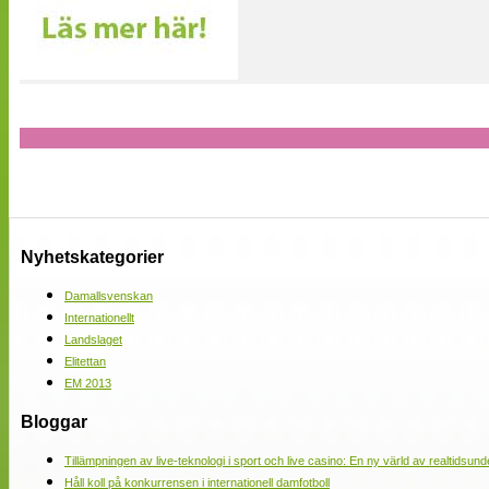
Nyhetskategorier
Damallsvenskan
Internationellt
Landslaget
Elitettan
EM 2013
Bloggar
Tillämpningen av live-teknologi i sport och live casino: En ny värld av realtidsund
Håll koll på konkurrensen i internationell damfotboll