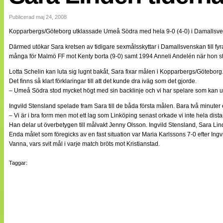
Internationellt
Bildreportage
Publicerad maj 24, 2008
Arkiv
Kopparbergs/Göteborg utklassade Umeå Södra med hela 9-0 (4-0) i Damallsven
Bloggar
Lagen
Därmed utökar Sara kretsen av tidigare sexmålsskyttar i Damallsvenskan till fy
Webb-TV
många för Malmö FF mot Kenty borta (9-0) samt 1994 Anneli Andelén när hon s
Cuper
Medlemsbilder
Lotta Schelin kan luta sig lugnt bakåt, Sara fixar målen i Kopparbergs/Göteborg
Till klubbkassan
Det finns så klart förklaringar till att det kunde dra iväg som det gjorde.
NÄTverket
– Umeå Södra stod mycket högt med sin backlinje och vi har spelare som kan u
Split vision
Om oss
Ingvild Stensland spelade fram Sara till de båda första målen. Bara två minuter ef
– Vi är i bra form men mot ett lag som Linköping senast orkade vi inte hela dista
Annonsera
Han delar ut överbetygen till målvakt Jenny Olsson. Ingvild Stensland, Sara L
Statistik
Enda målet som föregicks av en fast situation var Maria Karlssons 7-0 efter I
Tipsa Damfotboll
Vanna, vars svit mål i varje match bröts mot Kristianstad.
Kontakt
Taggar: