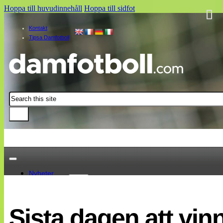
Hoppa till huvudinnehåll
Hoppa till sidfot
Kontakt
Tipsa Damfotboll
Sök
Nyheter
Damallsvenskan
Elitettan
Sista dagen att vinna
Landslaget
EM 2013