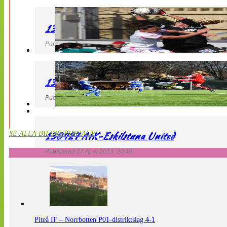
130427 IF Limhamn Bunkeflo – QBIK
Publicerad 27 April 2013, 21:10
130427 LdB FC Malmö – Mallbackens IF
Publicerad 27 April 2013, 20:54
130427 AIK-Eskilstuna United
SE ALLA BILDREPORTAGE
Publicerad 27 April 2013, 20:48
Piteå IF – Norrbotten P01-distriktslag 4-1