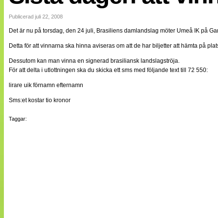
Internationellt
Bildreportage
Publicerad juli 22, 2008
Arkiv
Det är nu på torsdag, den 24 juli, Brasiliens damlandslag möter Umeå IK på Gamm
Bloggar
Lagen
Detta för att vinnarna ska hinna aviseras om att de har biljetter att hämta på plat
Webb-TV
Cuper
Dessutom kan man vinna en signerad brasiliansk landslagströja.
Medlemsbilder
För att delta i utlottningen ska du skicka ett sms med följande text till 72 550:
Till klubbkassan
lirare uik förnamn efternamn
NÄTverket
Split vision
Sms:et kostar tio kronor
Om oss
Taggar:
Annonsera
Statistik
Tipsa Damfotboll
Kontakt