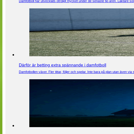
Damfotboll har utvecklats otroligt mycket under de senaste tio åren. Läktare som
Därför är betting extra spännande i damfotboll
Damfotbollen växer. Fler tittar, följer och spelar. Inte bara på plan utan även 