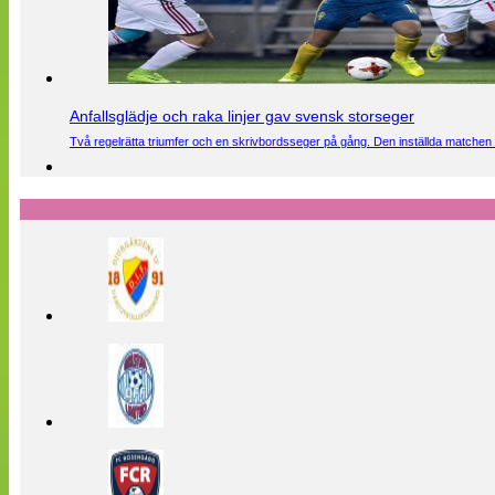
Anfallsglädje och raka linjer gav svensk storseger
Två regelrätta triumfer och en skrivbordsseger på gång. Den inställda matchen 