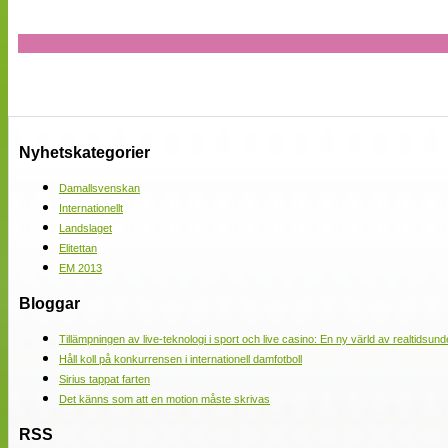
Nyhetskategorier
Damallsvenskan
Internationellt
Landslaget
Elitettan
EM 2013
Bloggar
Tillämpningen av live-teknologi i sport och live casino: En ny värld av realtidsund
Håll koll på konkurrensen i internationell damfotboll
Sirius tappat farten
Det känns som att en motion måste skrivas
RSS