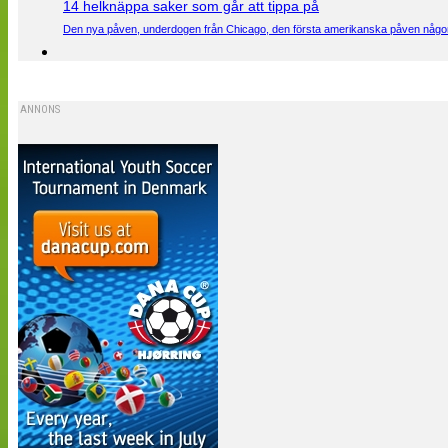
14 helknäppa saker som går att tippa på
Den nya påven, underdogen från Chicago, den första amerikanska påven någons
ANNONS