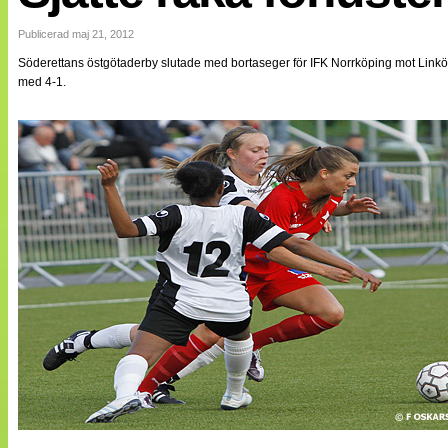
Internationellt
Bildreportage
Publicerad maj 21, 2012
Arkiv
Söderettans östgötaderby slutade med bortaseger för IFK Norrköping mot Link
Bloggar
med 4-1.
Lagen
Webb-TV
Cuper
Medlemsbilder
Till klubbkassan
NÄTverket
Split vision
Om oss
Annonsera
Statistik
Tipsa Damfotboll
Kontakt