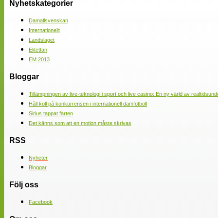
Nyhetskategorier
Damallsvenskan
Internationellt
Landslaget
Elitettan
EM 2013
Bloggar
Tillämpningen av live-teknologi i sport och live casino: En ny värld av realtidsund
Håll koll på konkurrensen i internationell damfotboll
Sirius tappat farten
Det känns som att en motion måste skrivas
RSS
Nyheter
Bloggar
Följ oss
Facebook