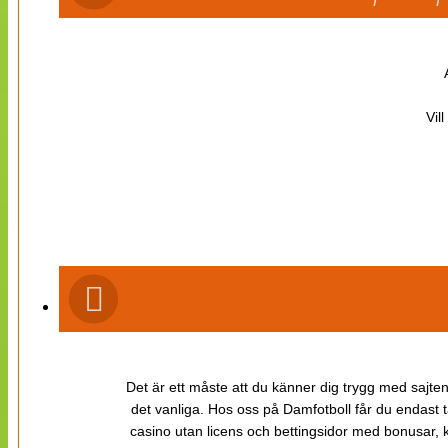
Vil
Det är ett måste att du känner dig trygg med sajten 
det vanliga. Hos oss på Damfotboll får du endast t
casino utan licens och bettingsidor med bonusar, ka