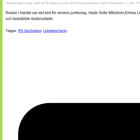
Hemmalaget hade svårt att få stopp på före detta Kentyspelaren Dafina Memedov ( i rött). F
Redan i halvtid var det kört för seriens jumbolag. Hade Sofie Wikström,Emma L
och fastställde slutresultatet.
Taggar:
IFK Norrköping
,
Linköping Kenty