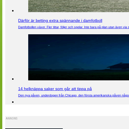
Därför är betting extra spännande i damfotboll
Damfotbollen växer. Fler tittar, följer och spelar. Inte bara på plan utan även 
14 helknäppa saker som går att tippa på
Den nya påven, underdogen från Chicago, den första amerikanska påven någons
ANNONS