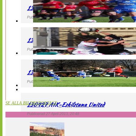
130427 LB 07 – QBIK
Publicerad 27 April 2013, 22:40
130427 IF Limhamn Bunkeflo – QBIK
Publicerad 27 April 2013, 21:10
130427 LdB FC Malmö – Mallbackens IF
Publicerad 27 April 2013, 20:54
130427 AIK-Eskilstuna United
SE ALLA BILDREPORTAGE
Publicerad 27 April 2013, 20:48