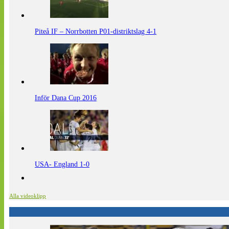
Piteå IF – Norrbotten P01-distriktslag 4-1
Inför Dana Cup 2016
USA- England 1-0
Alla videoklipp