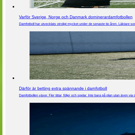
Varför Sverige, Norge och Danmark dominerardamfotbollen
Damfotboll har utvecklats otroligt mycket under de senaste tio åren. Läktare som
Därför är betting extra spännande i damfotboll
Damfotbollen växer. Fler tittar, följer och spelar. Inte bara på plan utan även 