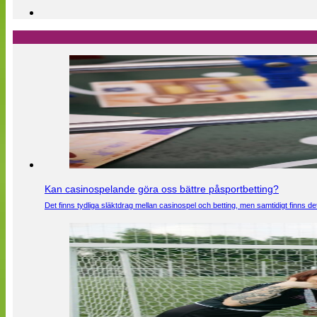
Kan casinospelande göra oss bättre påsportbetting?
Det finns tydliga släktdrag mellan casinospel och betting, men samtidigt finns