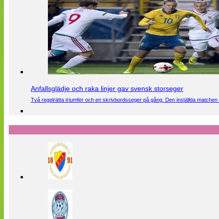
Anfallsglädje och raka linjer gav svensk storseger
Två regelrätta triumfer och en skrivbordsseger på gång. Den inställda matchen 