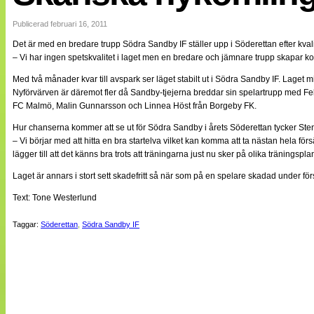
Internationellt
Bildreportage
Publicerad februari 16, 2011
Arkiv
Det är med en bredare trupp Södra Sandby IF ställer upp i Söderettan efter kvali
Bloggar
– Vi har ingen spetskvalitet i laget men en bredare och jämnare trupp skapar 
Lagen
Webb-TV
Med två månader kvar till avspark ser läget stabilt ut i Södra Sandby IF. Lage
Cuper
Nyförvärven är däremot fler då Sandby-tjejerna breddar sin spelartrupp med Fe
Medlemsbilder
FC Malmö, Malin Gunnarsson och Linnea Höst från Borgeby FK.
Till klubbkassan
NÄTverket
Hur chanserna kommer att se ut för Södra Sandby i årets Söderettan tycker Ste
Split vision
– Vi börjar med att hitta en bra startelva vilket kan komma att ta nästan hela f
Om oss
lägger till att det känns bra trots att träningarna just nu sker på olika träningspla
Annonsera
Laget är annars i stort sett skadefritt så när som på en spelare skadad under fö
Statistik
Text: Tone Westerlund
Tipsa Damfotboll
Kontakt
Taggar:
Söderettan
,
Södra Sandby IF