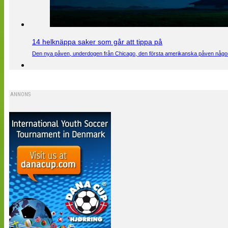
14 helknäppa saker som går att tippa på
Den nya påven, underdogen från Chicago, den första amerikanska påven någons
ANNONS