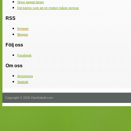
Sirius tappat farten
Det känns som att en motion måste skrivas
RSS
Nyheter
Bloggar
Följ oss
Facebook
Om oss
Annonsera
Statistik
Copyright © 2025 Damfotboll.com