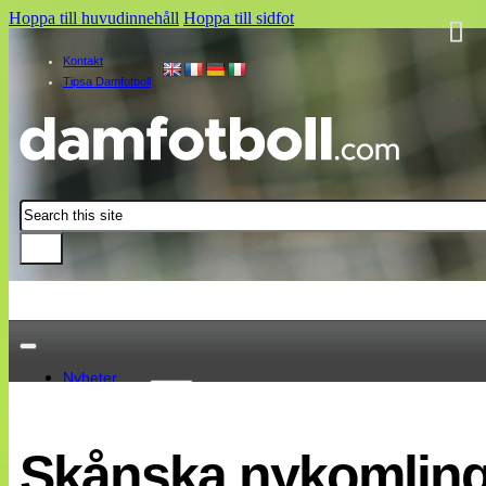
Hoppa till huvudinnehåll
Hoppa till sidfot
Kontakt
Tipsa Damfotboll
Sök
Nyheter
Damallsvenskan
Elitettan
Skånska nykomling
Landslaget
EM 2013