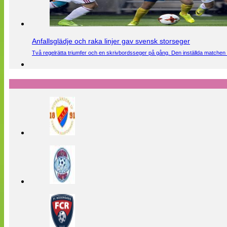
Anfallsglädje och raka linjer gav svensk storseger
Två regelrätta triumfer och en skrivbordsseger på gång. Den inställda matchen 