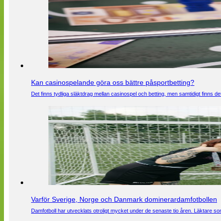
Kan casinospelande göra oss bättre påsportbetting?
Det finns tydliga släktdrag mellan casinospel och betting, men samtidigt finns
Varför Sverige, Norge och Danmark dominerardamfotbollen
Damfotboll har utvecklats otroligt mycket under de senaste tio åren. Läktare som