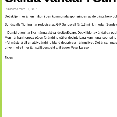
Internationellt
Bildreportage
Publicerad mars 11, 2007
Arkiv
Det skiljer mer än en miljon i den kommunala sponsringen av de bästa herr- oc
Bloggar
Lagen
Sundsvalls Tidning har redovisat att GIF Sundsvall får 1,3 milj kr medan Sundsv
Webb-TV
Cuper
– Damidrotten har lika många aktiva idrottsutövare. Det vi lider av är dåliga pu
Medlemsbilder
Men när han hoppas på en förändring gäller det inte bara kommunal sponsring, u
Till klubbkassan
– Vi måste få till en attitydändring bland det privata näringslivet. Det är samma s
NÄTverket
driver mot ett mer jämställt perspektiv, tillägger Peter Larsson.
Split vision
Om oss
Taggar:
Annonsera
Statistik
Tipsa Damfotboll
Kontakt