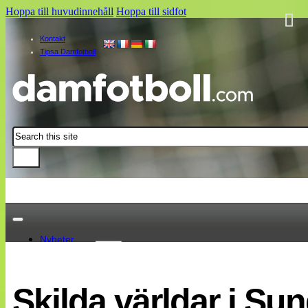
Hoppa till huvudinnehåll
Hoppa till sidfot
Kontakt
Tipsa Damfotboll
Sök
Nyheter
Damallsvenskan
Elitettan
Skilda världar i Sun
Landslaget
EM 2013