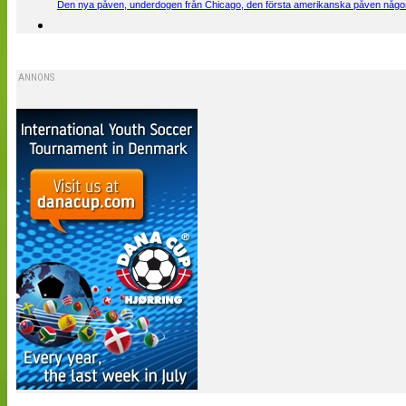
Den nya påven, underdogen från Chicago, den första amerikanska påven någons
ANNONS