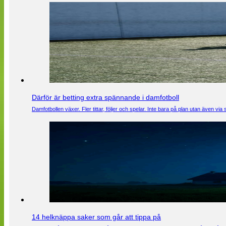
Därför är betting extra spännande i damfotboll
Damfotbollen växer. Fler tittar, följer och spelar. Inte bara på plan utan även 
14 helknäppa saker som går att tippa på