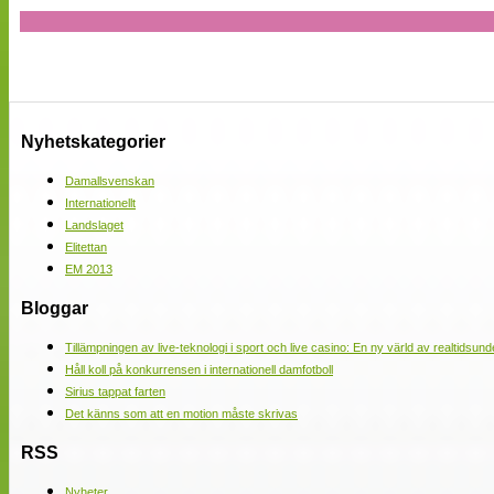
Nyhetskategorier
Damallsvenskan
Internationellt
Landslaget
Elitettan
EM 2013
Bloggar
Tillämpningen av live-teknologi i sport och live casino: En ny värld av realtidsund
Håll koll på konkurrensen i internationell damfotboll
Sirius tappat farten
Det känns som att en motion måste skrivas
RSS
Nyheter