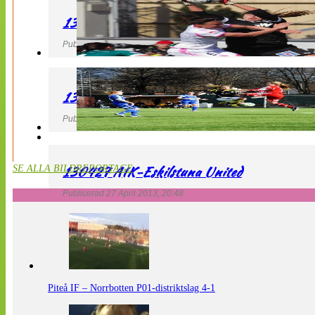
130427 IF Limhamn Bunkeflo – QBIK
Publicerad 27 April 2013, 21:10
130427 LdB FC Malmö – Mallbackens IF
Publicerad 27 April 2013, 20:54
130427 AIK-Eskilstuna United
SE ALLA BILDREPORTAGE
Publicerad 27 April 2013, 20:48
Piteå IF – Norrbotten P01-distriktslag 4-1