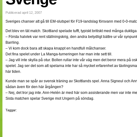
NÄTverket
Split vision
Publicerad april 12, 2007
Sveriges chanser att gå till EM-slutspel för F19-landslag försvann med 0-0-mat
Nyheter
Det blev en tät match. Skottland spelade tufft, typiskt britiskt med många dukti
Bloggar
– Första halvlek var rent ställningskrig, den andra betydligt bättre ur vår synpu
Lagen
Barrling.
Webb-TV
– Vi kom dock bara att skapa knappt en handfull målchanser.
Cuper
Det fina spelet under La Manga-turneringen har man inte sett till.
Medlemmar
– Jag vill inte skylla på otur. Bollen rullar inte vår väg men det beror mera på os
Medlemsbilder
spelet. Jag ser det som att spelarna inte har så mycket erfarenhet av tävlings
Till klubbkassan
här tiden.
Om oss
NÄTverket
Kunde man se spår av svensk träning av Skottlands spel. Anna Signeul och Ann-
Split vision
sådan även för den här årgången?
– Nej, det tror jag inte. Ann-Helén är med här som assisterande men var inte m
Sista matchen spelar Sverige mot Ungern på söndag.
Taggar: