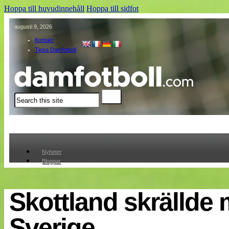
Hoppa till huvudinnehåll
Hoppa till sidfot
augusti 9, 2026
Kontakt
Tipsa Damfotboll
Sök
Nyheter
Bloggar
Lagen
Webb-TV
Cuper
Skottland skrällde 
Medlemmar
Medlemsbilder
Sverige
Till klubbkassan
Om oss