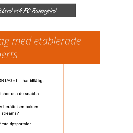
McLeod och FC Rosengård
slag med etablerade
perts
TAGET – har tillfälligt
atcher och de snabba
av berättelsen bakom
ve streams?
rsta tipsportaler