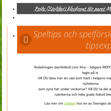
Pride (Stolthet) klockrent för paret 
Speltips och spelför
tipsex
Avdelningen damfotboll.com Xtra – tidigare REPOR
lagts på is.
Vill DU läsa mer än vad som hänt i helgens m
nyheterna
som syns här under veckorna? Vill DU ta del 
rubrikerna och hitta gratis fotboll li
Läs mer om
Oddset
hos en av Sveriges stö