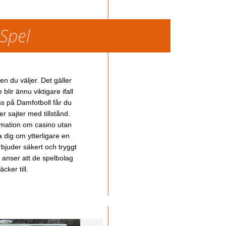
 Spel
en du väljer. Det gäller
lir ännu viktigare ifall
ss på Damfotboll får du
 sajter med tillstånd.
ormation om casino utan
a dig om ytterligare en
bjuder säkert och tryggt
u anser att de spelbolag
cker till.