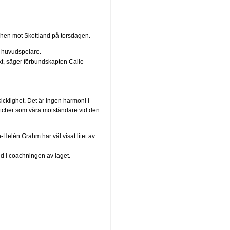
chen mot Skottland på torsdagen.
ga huvudspelare.
nkt, säger förbundskapten Calle
kicklighet. Det är ingen harmoni i
matcher som våra motståndare vid den
Helén Grahm har väl visat litet av
ed i coachningen av laget.