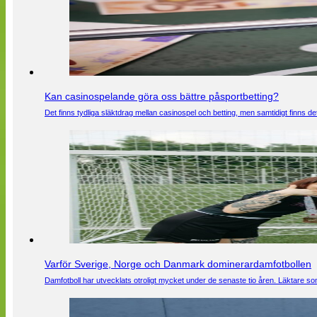
Kan casinospelande göra oss bättre påsportbetting?
Det finns tydliga släktdrag mellan casinospel och betting, men samtidigt finns
Varför Sverige, Norge och Danmark dominerardamfotbollen
Damfotboll har utvecklats otroligt mycket under de senaste tio åren. Läktare som