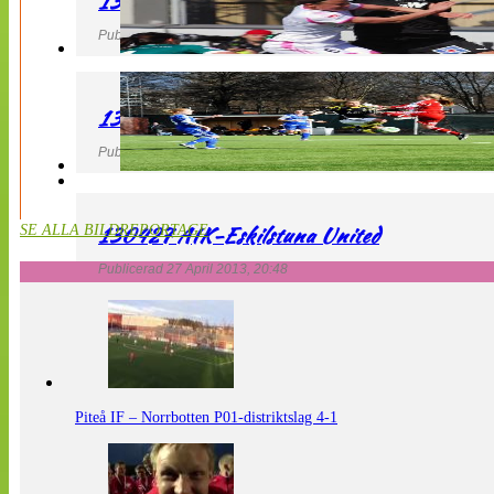
130427 IF Limhamn Bunkeflo – QBIK
Publicerad 27 April 2013, 21:10
130427 LdB FC Malmö – Mallbackens IF
Publicerad 27 April 2013, 20:54
130427 AIK-Eskilstuna United
SE ALLA BILDREPORTAGE
Publicerad 27 April 2013, 20:48
Piteå IF – Norrbotten P01-distriktslag 4-1