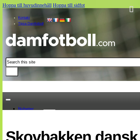
Hoppa till huvudinnehåll
Hoppa till sidfot
Kontakt
Tipsa Damfotboll
Sök
Nyheter
Damallsvenskan
Elitettan
Skovbakken dansk
Landslaget
EM 2013