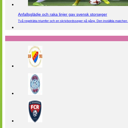
Anfallsglädje och raka linjer gav svensk storseger
Två regelrätta triumfer och en skrivbordsseger på gång. Den inställda matchen 