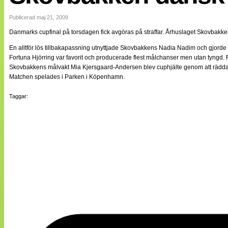
Internationellt
Bildreportage
Publicerad maj 21, 2009
Arkiv
Danmarks cupfinal på torsdagen fick avgöras på straffar. Århuslaget Skovbakk
Bloggar
Lagen
En alltför lös tillbakapassning utnyttjade Skovbakkens Nadia Nadim och gjorde 
Webb-TV
Fortuna Hjörring var favorit och producerade flest målchanser men utan tyngd. Förs
Cuper
Skovbakkens målvakt Mia Kjersgaard-Andersen blev cuphjälte genom att rädda t
Medlemsbilder
Matchen spelades i Parken i Köpenhamn.
Till klubbkassan
NÄTverket
Taggar:
Split vision
Om oss
Annonsera
Statistik
Tipsa Damfotboll
Kontakt