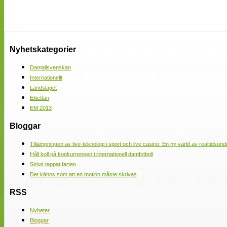
Nyhetskategorier
Damallsvenskan
Internationellt
Landslaget
Elitettan
EM 2013
Bloggar
Tillämpningen av live-teknologi i sport och live casino: En ny värld av realtidsund
Håll koll på konkurrensen i internationell damfotboll
Sirius tappat farten
Det känns som att en motion måste skrivas
RSS
Nyheter
Bloggar