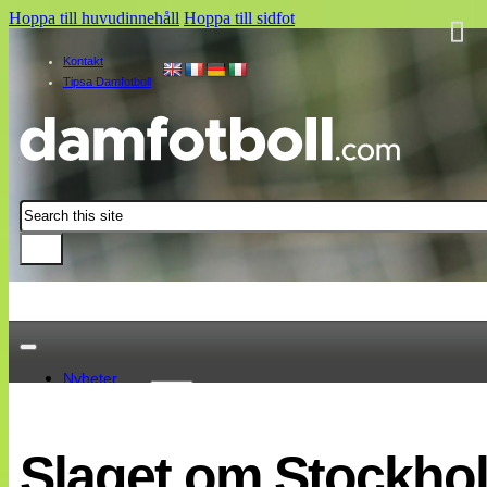
Hoppa till huvudinnehåll
Hoppa till sidfot
Kontakt
Tipsa Damfotboll
Sök
Nyheter
Damallsvenskan
Elitettan
Slaget om Stockhol
Landslaget
EM 2013