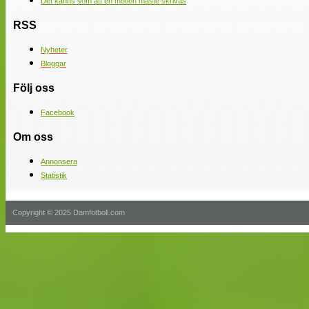
Det känns som att en motion måste skrivas
RSS
Nyheter
Bloggar
Följ oss
Facebook
Om oss
Annonsera
Statistik
Copyright © 2025 Damfotboll.com