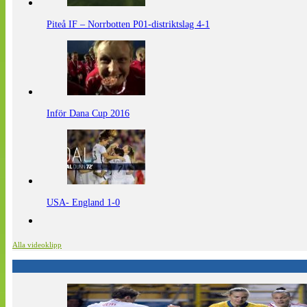
Piteå IF – Norrbotten P01-distriktslag 4-1
Inför Dana Cup 2016
USA- England 1-0
Alla videoklipp