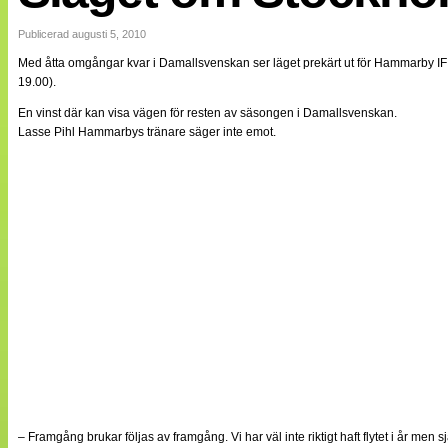
Internationellt
Bildreportage
Publicerad augusti 5, 2010
Arkiv
Med åtta omgångar kvar i Damallsvenskan ser läget prekärt ut för Hammarby IF
Bloggar
19.00).
Lagen
Webb-TV
En vinst där kan visa vägen för resten av säsongen i Damallsvenskan.
Cuper
Lasse Pihl Hammarbys tränare säger inte emot.
Medlemsbilder
Till klubbkassan
NÄTverket
Split vision
Om oss
Annonsera
Statistik
Tipsa Damfotboll
Kontakt
– Framgång brukar följas av framgång. Vi har väl inte riktigt haft flytet i år men sjä