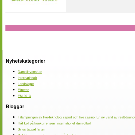
Nyhetskategorier
Damallsvenskan
Internationellt
Landslaget
Elitettan
EM 2013
Bloggar
Tillämpningen av live-teknologi i sport och live casino: En ny värld av realtidsund
Håll koll på konkurrensen i internationell damfotboll
Sirius tappat farten