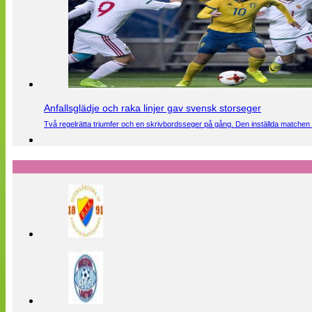
Anfallsglädje och raka linjer gav svensk storseger
Två regelrätta triumfer och en skrivbordsseger på gång. Den inställda matchen 