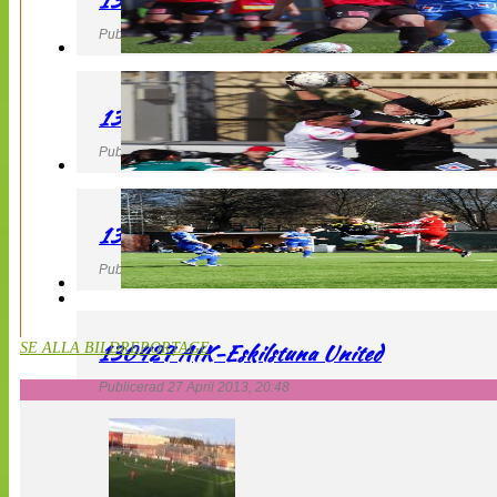
130427 LB 07 – QBIK
Publicerad 27 April 2013, 22:40
130427 IF Limhamn Bunkeflo – QBIK
Publicerad 27 April 2013, 21:10
130427 LdB FC Malmö – Mallbackens IF
Publicerad 27 April 2013, 20:54
130427 AIK-Eskilstuna United
SE ALLA BILDREPORTAGE
Publicerad 27 April 2013, 20:48