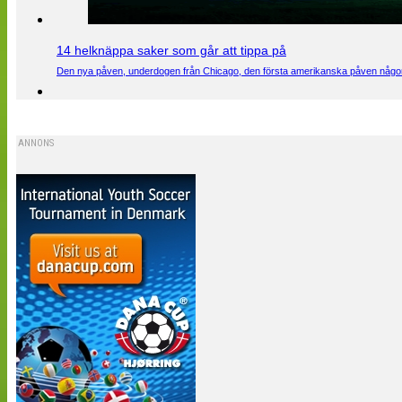
14 helknäppa saker som går att tippa på
Den nya påven, underdogen från Chicago, den första amerikanska påven någons
ANNONS