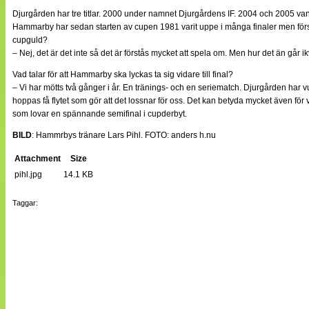
Djurgården har tre titlar. 2000 under namnet Djurgårdens IF. 2004 och 2005 v
Hammarby har sedan starten av cupen 1981 varit uppe i många finaler men förs
cupguld?
– Nej, det är det inte så det är förstås mycket att spela om. Men hur det än går ikv
Vad talar för att Hammarby ska lyckas ta sig vidare till final?
– Vi har mötts två gånger i år. En tränings- och en seriematch. Djurgården har v
hoppas få flytet som gör att det lossnar för oss. Det kan betyda mycket även för
som lovar en spännande semifinal i cupderbyt.
BILD
: Hammrbys tränare Lars Pihl. FOTO: anders h.nu
Attachment
Size
pihl.jpg
14.1 KB
Taggar: