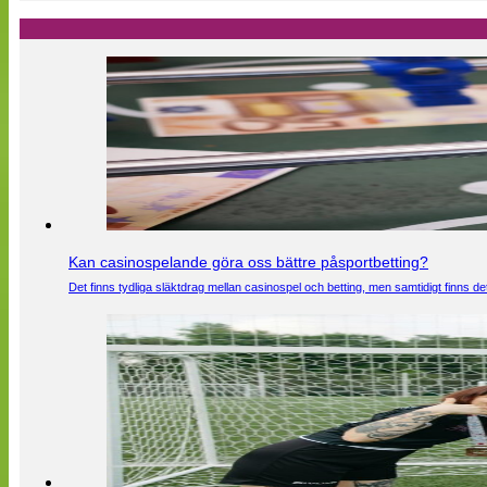
Kan casinospelande göra oss bättre påsportbetting?
Det finns tydliga släktdrag mellan casinospel och betting, men samtidigt finns