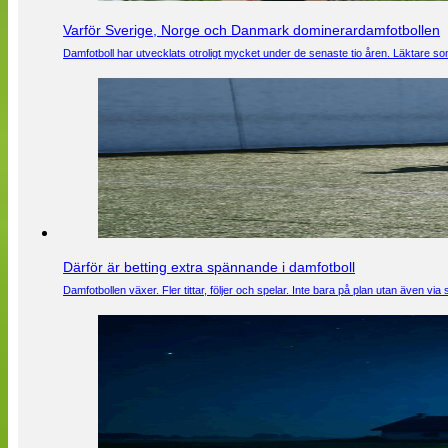
Varför Sverige, Norge och Danmark dominerardamfotbollen
Damfotboll har utvecklats otroligt mycket under de senaste tio åren. Läktare som
Därför är betting extra spännande i damfotboll
Damfotbollen växer. Fler tittar, följer och spelar. Inte bara på plan utan även 