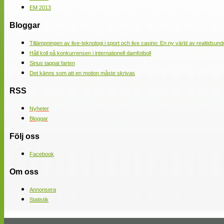
EM 2013
Bloggar
Tillämpningen av live-teknologi i sport och live casino: En ny värld av realtidsund
Håll koll på konkurrensen i internationell damfotboll
Sirius tappat farten
Det känns som att en motion måste skrivas
RSS
Nyheter
Bloggar
Följ oss
Facebook
Om oss
Annonsera
Statistik