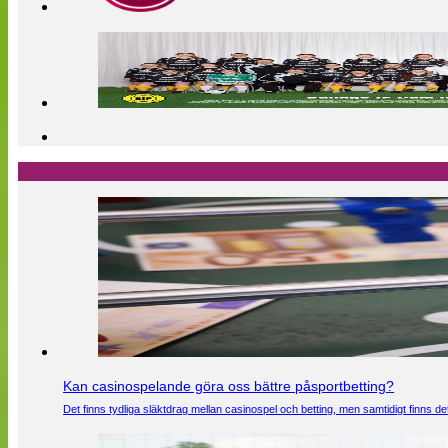
Kan casinospelande göra oss bättre påsportbetting?
Det finns tydliga släktdrag mellan casinospel och betting, men samtidigt finns