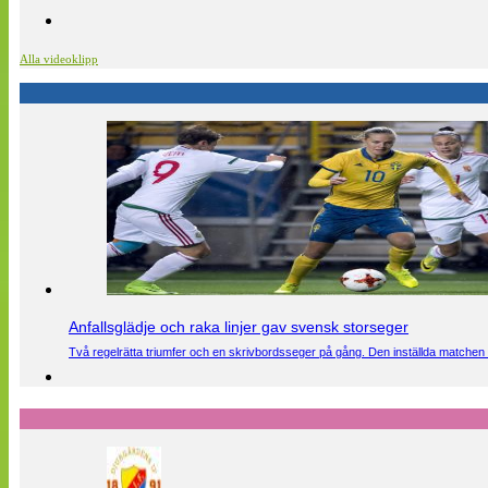
Alla videoklipp
Anfallsglädje och raka linjer gav svensk storseger
Två regelrätta triumfer och en skrivbordsseger på gång. Den inställda matchen 