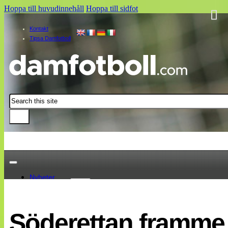
Hoppa till huvudinnehåll
Hoppa till sidfot
Kontakt
Tipsa Damfotboll
Sök
Nyheter
Damallsvenskan
Elitettan
Söderettan framme 
Landslaget
EM 2013