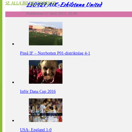
130427 AIK-Eskilstuna United
SE ALLA BILDREPORTAGE
Publicerad 27 April 2013, 20:48
Piteå IF – Norrbotten P01-distriktslag 4-1
Inför Dana Cup 2016
USA- England 1-0