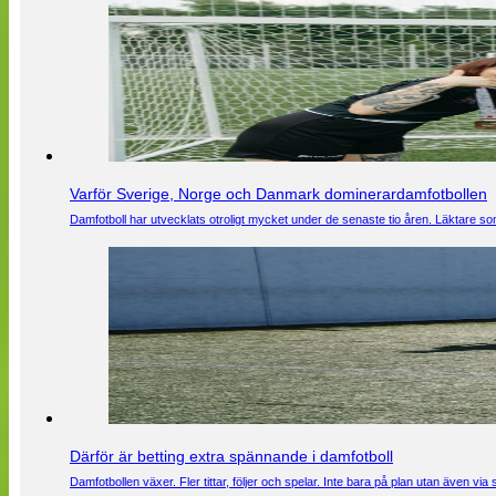
Varför Sverige, Norge och Danmark dominerardamfotbollen
Damfotboll har utvecklats otroligt mycket under de senaste tio åren. Läktare som
Därför är betting extra spännande i damfotboll
Damfotbollen växer. Fler tittar, följer och spelar. Inte bara på plan utan även 