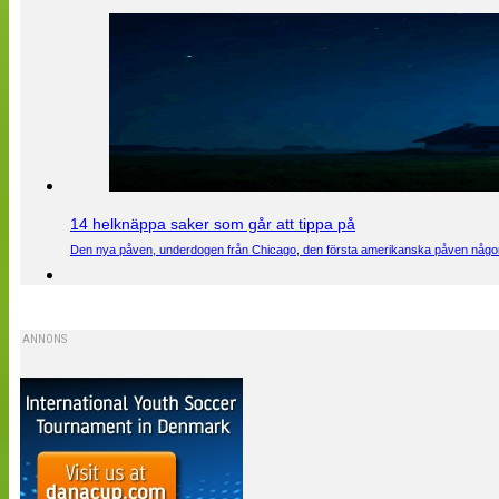
14 helknäppa saker som går att tippa på
Den nya påven, underdogen från Chicago, den första amerikanska påven någons
ANNONS