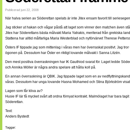
Internationellt
Bildreportage
Publicerad juni 22, 2008
Arkiv
När halva serien av Söderettan spelats är inte Jitex ensam favorit till serieseger
Bloggar
Lagen
Jag sticker ut hakan och vågar påstå att laget som vinner den matchen även stå
Webb-TV
Jitex har Söderettans bästa målvakt Maria Yatrakis, meriterad från grekiska la
Cuper
Stattena har alltid målfarliga Maria Westerblad och nyförvärvet Therese Pettersson
Medlemsbilder
Till klubbkassan
Östers IF tippade jag som mittenlag i våras men har överraskat positivt. Jag tro
NÄTverket
ögonen på. Dessutom har Öster en riktigt lovande målvakt i Sanna Litzén.
Split vision
Om oss
Den mest positiva överraskningen har IK Gauthiod svarat för. Laget ledde Söder
och Annika Möller är några andra spelare att hålla koll på.
Annonsera
En annan överraskning är QBIK. Jag tippade laget som en av nedflyttningskandid
Statistik
våras. Dessutom har unga lovande Hasna Mohamed och Stina Björkström visat 
Tipsa Damfotboll
Kontakt
Lagen som får kliva av?
Husie IF lär få mycket svårt att ordna förnyat kontrakt. Malmölaget har bara tagit
Söderettan.
Text:
Anders Bystedt
Taggar: