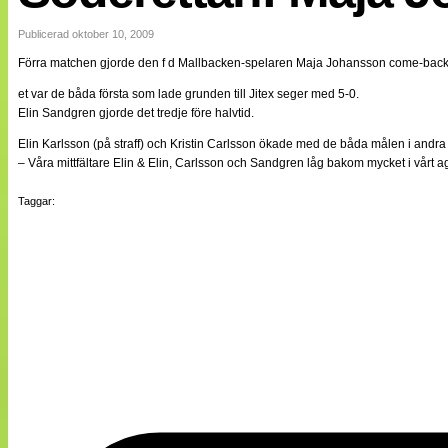
Internationellt
Bildreportage
Publicerad oktober 10, 2009
Arkiv
Förra matchen gjorde den f d Mallbacken-spelaren Maja Johansson come-back s
Bloggar
Lagen
et var de båda första som lade grunden till Jitex seger med 5-0.
Webb-TV
Elin Sandgren gjorde det tredje före halvtid.
Cuper
Medlemsbilder
Elin Karlsson (på straff) och Kristin Carlsson ökade med de båda målen i andra 
Till klubbkassan
– Våra mittfältare Elin & Elin, Carlsson och Sandgren låg bakom mycket i vårt 
NÄTverket
Split vision
Taggar:
Om oss
Annonsera
Statistik
Tipsa Damfotboll
Kontakt