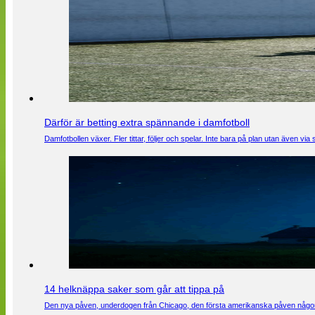
Därför är betting extra spännande i damfotboll
Damfotbollen växer. Fler tittar, följer och spelar. Inte bara på plan utan även 
14 helknäppa saker som går att tippa på
Den nya påven, underdogen från Chicago, den första amerikanska påven någons