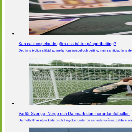
Kan casinospelande göra oss bättre påsportbetting?
Det finns tydliga släktdrag mellan casinospel och betting, men samtidigt finns
Varför Sverige, Norge och Danmark dominerardamfotbollen
Damfotboll har utvecklats otroligt mycket under de senaste tio åren. Läktare som