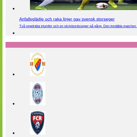
Anfallsglädje och raka linjer gav svensk storseger
Två regelrätta triumfer och en skrivbordsseger på gång. Den inställda matchen 