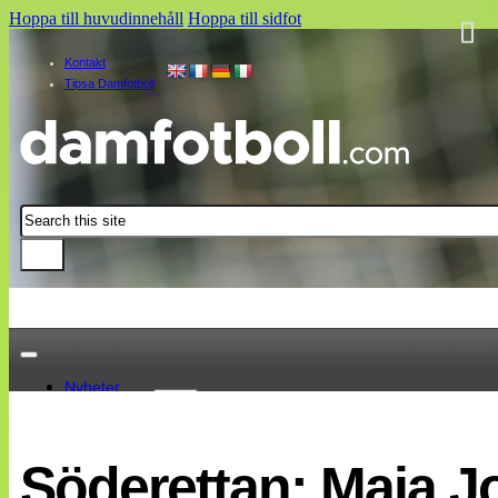
Hoppa till huvudinnehåll
Hoppa till sidfot
Kontakt
Tipsa Damfotboll
Sök
Nyheter
Damallsvenskan
Elitettan
Söderettan: Maja J
Landslaget
EM 2013