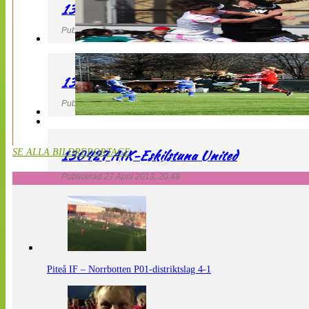
130427 IF Limhamn Bunkeflo – QBIK
Publicerad 27 April 2013, 21:10
130427 LdB FC Malmö – Mallbackens IF
Publicerad 27 April 2013, 20:54
130427 AIK-Eskilstuna United
SE ALLA BILDREPORTAGE
Publicerad 27 April 2013, 20:48
Piteå IF – Norrbotten P01-distriktslag 4-1