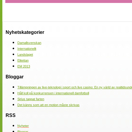
Nyhetskategorier
Damallsvenskan
Internationellt
Landslaget
Elitettan
EM 2013
Bloggar
Tillämpningen av live-teknologi i sport och live casino: En ny värld av realtidsund
Håll koll på konkurrensen i internationell damfotboll
Sirius tappat farten
Det känns som att en motion måste skrivas
RSS
Nyheter
Bloggar