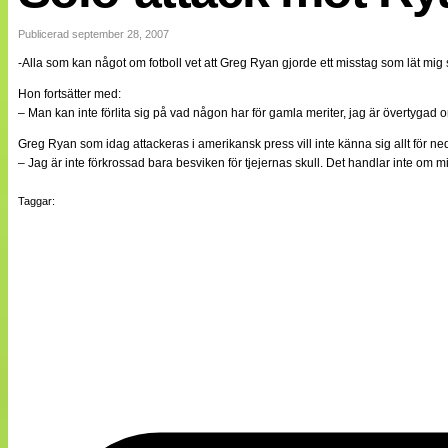
Internationellt
Bildreportage
Publicerad september 28, 2007
Arkiv
-Alla som kan något om fotboll vet att Greg Ryan gjorde ett misstag som lät mig s
Bloggar
Lagen
Hon fortsätter med:
Webb-TV
– Man kan inte förlita sig på vad någon har för gamla meriter, jag är övertygad 
Cuper
Medlemsbilder
Greg Ryan som idag attackeras i amerikansk press vill inte känna sig allt för ne
Till klubbkassan
– Jag är inte förkrossad bara besviken för tjejernas skull. Det handlar inte om mig
NÄTverket
Split vision
Taggar:
Om oss
Annonsera
Statistik
Tipsa Damfotboll
Kontakt