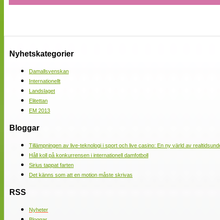
Nyhetskategorier
Damallsvenskan
Internationellt
Landslaget
Elitettan
EM 2013
Bloggar
Tillämpningen av live-teknologi i sport och live casino: En ny värld av realtidsund
Håll koll på konkurrensen i internationell damfotboll
Sirius tappat farten
Det känns som att en motion måste skrivas
RSS
Nyheter
Bloggar