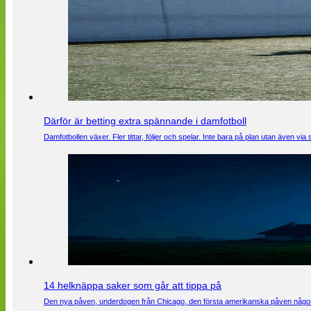
Därför är betting extra spännande i damfotboll
Damfotbollen växer. Fler tittar, följer och spelar. Inte bara på plan utan även 
14 helknäppa saker som går att tippa på
Den nya påven, underdogen från Chicago, den första amerikanska påven någons