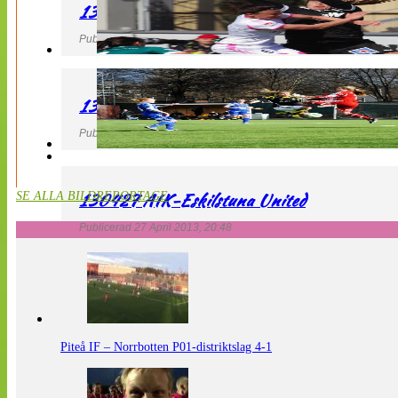
130427 IF Limhamn Bunkeflo – QBIK
Publicerad 27 April 2013, 21:10
130427 LdB FC Malmö – Mallbackens IF
Publicerad 27 April 2013, 20:54
130427 AIK-Eskilstuna United
SE ALLA BILDREPORTAGE
Publicerad 27 April 2013, 20:48
Piteå IF – Norrbotten P01-distriktslag 4-1