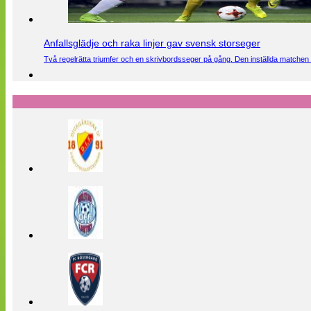
Anfallsglädje och raka linjer gav svensk storseger
Två regelrätta triumfer och en skrivbordsseger på gång. Den inställda matchen 