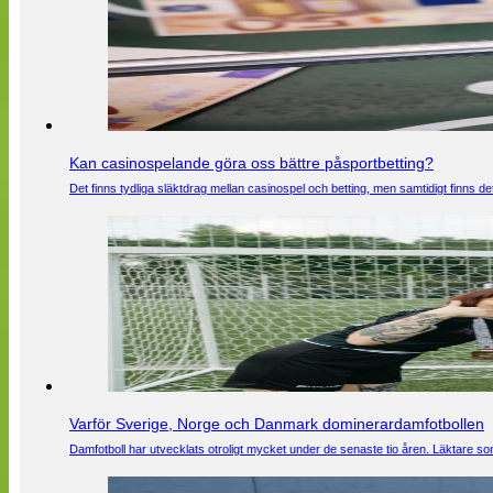
Kan casinospelande göra oss bättre påsportbetting?
Det finns tydliga släktdrag mellan casinospel och betting, men samtidigt finns
Varför Sverige, Norge och Danmark dominerardamfotbollen
Damfotboll har utvecklats otroligt mycket under de senaste tio åren. Läktare som