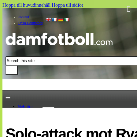
Hoppa till huvudinnehåll
Hoppa till sidfot
Kontakt
Tipsa Damfotboll
Sök
Nyheter
Damallsvenskan
Elitettan
Solo-attack mot Ry
Landslaget
EM 2013